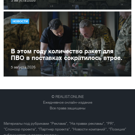
5 августа 2026
НОВОСТИ
В этом году количество ракет для
ПВО в поставках сократилось втрое.
5 августа 2026
© REALIST.ONLINE
Ежедневное онлайн-издание
Все права защищены
Материалы под рубриками "Реклама", "На правах рекламы", "PR",
"Спонсор проекта", "Партнер проекта", "Новости компаний", "Позиция"
публикуются на правах рекламы