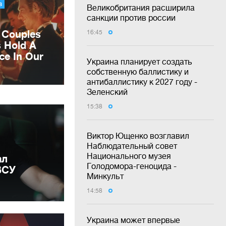
Великобритания расширила
санкции против россии
16:45
Украина планирует создать
собственную баллистику и
антибаллистику к 2027 году -
Зеленский
15:38
Виктор Ющенко возглавил
Наблюдательный совет
Национального музея
ал
Голодомора-геноцида -
ВСУ
Минкульт
14:58
Украина может впервые