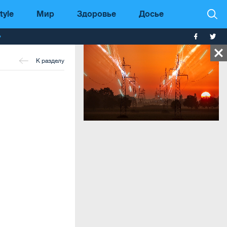
tyle
Мир
Здоровье
Досье
т
К разделу