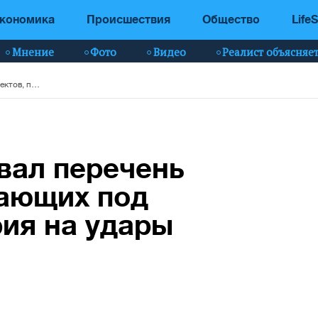
кономика
Происшествия
Общество
LifeS
Мнение
Фото
Видео
Реалист объясняе
Кремль обнародовал перечень объектов, подпадающих под действие моратория на удары по энергосистеме
вал перечень
дающих под
ия на удары