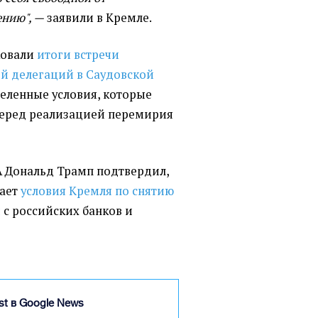
ению", —
заявили в Кремле.
ковали
итоги встречи
й делегаций в Саудовской
деленные условия, которые
еред реализацией перемирия
 Дональд Трамп подтвердил,
вает
условия Кремля по снятию
й
с российских банков и
ist в Google News