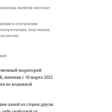
ранилища, включая насосные
одящая и передающая
электростанции, подстанции,
еделители.
.
ций.
временный мораторий
й, начиная с 18 марта 2025
лен по взаимной
рия одной из сторон другая
ь себя свободной от