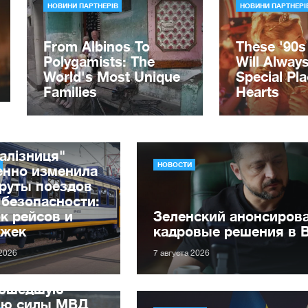
алізниця"
НОВОСТИ
енно изменила
руты поездов
 безопасности:
к рейсов и
Зеленский анонсиров
ржек
кадровые решения в 
 2026
7 августа 2026
рошедшую
лю силы МВД