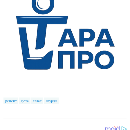
рецепт
фета
салат
огурцы