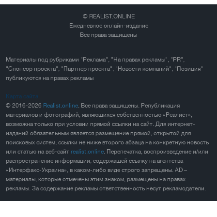
© REALIST.ONLINE
Ежедневное онлайн-издание
Все права защищены
Материалы под рубриками "Реклама", "На правах рекламы", "PR",
"Спонсор проекта", "Партнер проекта", "Новости компаний", "Позиция"
публикуются на правах рекламы
Карта сайта
© 2016-2026
Realist.online
. Все права защищены. Републикация
материалов и фотографий, являющихся собственностью «Реалист»,
возможна только при условии прямой ссылки на сайт. Для интернет-
изданий обязательным является размещение прямой, открытой для
поисковых систем, ссылки не ниже второго абзаца на конкретную новость
или статью на веб-сайт
realist.online
. Перепечатка, воспроизведение и/или
распространение информации, содержащей ссылку на агентства
«Интерфакс-Украина», в каком-либо виде строго запрещены. AD –
материалы, которые отмечены этим знаком, размещены на правах
рекламы. За содержание рекламы ответственность несут рекламодатели.