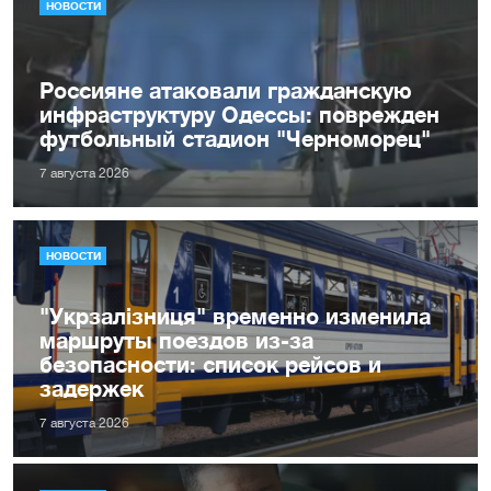
НОВОСТИ
Россияне атаковали гражданскую
инфраструктуру Одессы: поврежден
футбольный стадион "Черноморец"
7 августа 2026
НОВОСТИ
"Укрзалізниця" временно изменила
маршруты поездов из-за
безопасности: список рейсов и
задержек
7 августа 2026