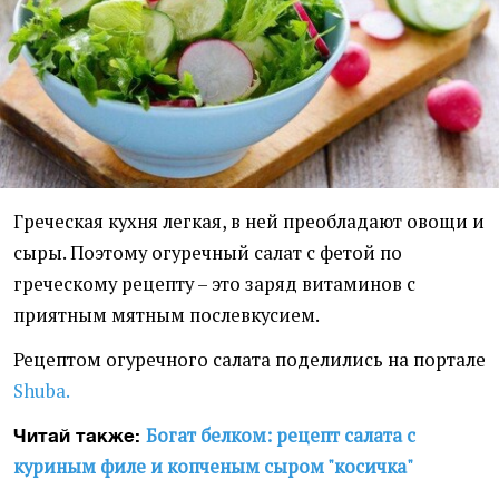
Греческая кухня легкая, в ней преобладают овощи и
сыры. Поэтому огуречный салат с фетой по
греческому рецепту – это заряд витаминов с
приятным мятным послевкусием.
Рецептом огуречного салата поделились на портале
Shuba.
Богат белком: рецепт салата с
Читай также:
куриным филе и копченым сыром "косичка"