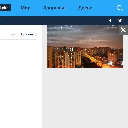
tyle
Мир
Здоровье
Досье
т
К разделу