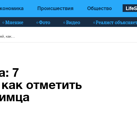
кономика
Происшествия
Общество
LifeS
Мнение
Фото
Видео
Реалист объясняе
Сегодня День кота: 7 интересных идей, как отметить и поздравить любимца
: 7
 как отметить
бимца