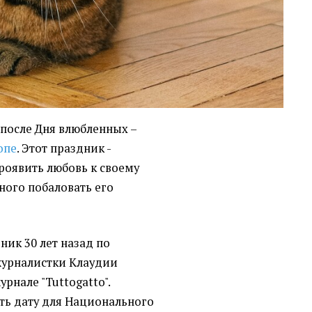
я после Дня влюбленных –
опе
. Этот праздник -
роявить любовь к своему
ого побаловать его
ник 30 лет назад по
журналистки Клаудии
рнале "Tuttogatto".
ть дату для Национального