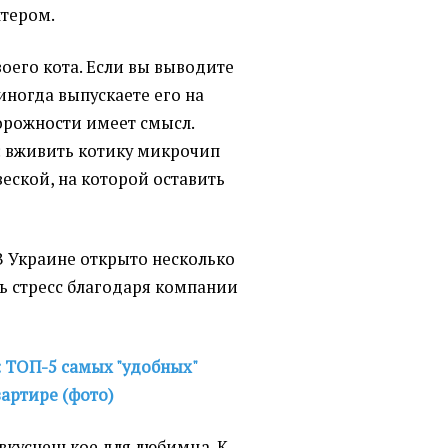
нтером.
воего кота. Если вы выводите
иногда выпускаете его на
орожности имеет смысл.
 вживить котику микрочип
еской, на которой оставить
 В Украине открыто несколько
ь стресс благодаря компании
: ТОП-5 самых "удобных"
артире (фото)
 вкусненькое для любимца. К