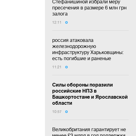
Стефанишиной избрали меру
пресечения в размере 6 млн грн
залога
12:11
россия атаковала
железнодорожную
инфраструктуру Харьковщины:
есть погибшие и раненые
11:21
Силы обороны поразили
российские НПЗ в
Башкортостане и Ярославской
области
10:57
Великобритания гарантирует не
менее £3 млрд в год поддержки