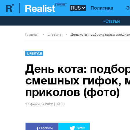
Политика
Э
Статьи
Главная
LifeStyle
LIFESTYLE
День кота: подбо
смешных гифок, 
приколов (фото)
17 февраля 2022 | 09:00
Facebook
Twitter