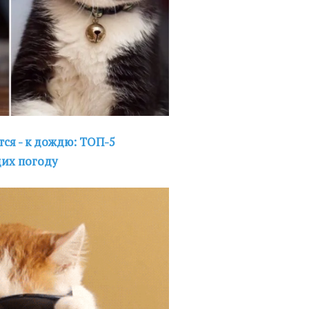
тся - к дождю: ТОП-5
их погоду