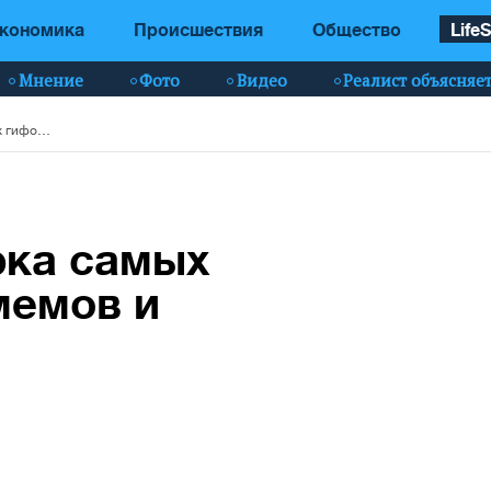
кономика
Происшествия
Общество
LifeS
Мнение
Фото
Видео
Реалист объясняе
День кота: подборка самых смешных гифок, мемов и приколов (фото)
рка самых
мемов и