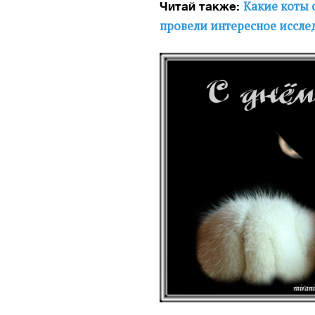
Какие коты 
Читай также:
провели интересное иссле