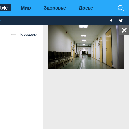
tyle
Мир
Здоровье
Досье
т
К разделу