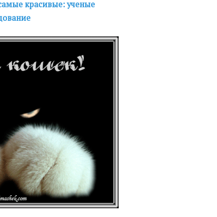
самые красивые: ученые
дование