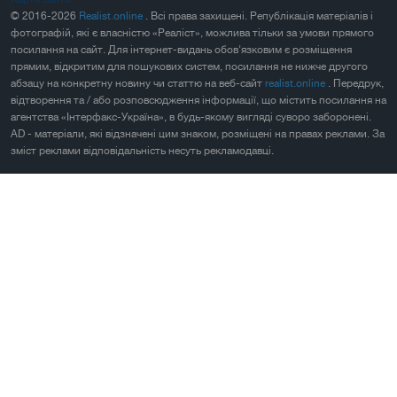
© 2016-2026
Realist.online
. Всі права захищені. Републікація матеріалів і
фотографій, які є власністю «Реаліст», можлива тільки за умови прямого
посилання на сайт. Для інтернет-видань обов'язковим є розміщення
прямим, відкритим для пошукових систем, посилання не нижче другого
абзацу на конкретну новину чи статтю на веб-сайт
realist.online
. Передрук,
відтворення та / або розповсюдження інформації, що містить посилання на
агентства «Інтерфакс-Україна», в будь-якому вигляді суворо заборонені.
AD - матеріали, які відзначені цим знаком, розміщені на правах реклами. За
зміст реклами відповідальність несуть рекламодавці.