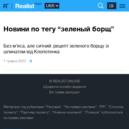
Новини по тегу “зеленый борщ”
Без м'яса, але ситний: рецепт зеленого борщу зі
шпинатом від Клопотенка
1 травня 2022
© REALIST.ONLINE
Щоденне онлайн-видання
Всі права захищені
Матеріали під рубриками "Реклама", "На правах реклами", "PR", "Спонсор
проекту", "Партнер проекту", "Новини компаній", "Позиція" публікуються
на правах реклами
Карта сайта