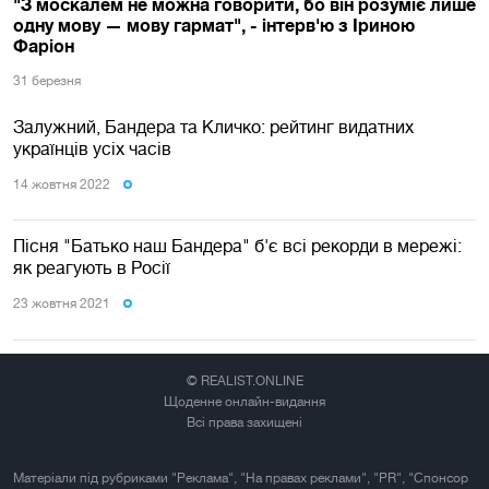
"З москалем не можна говорити, бо він розуміє лише
одну мову — мову гармат", - інтерв'ю з Іриною
Фаріон
31 березня
Залужний, Бандера та Кличко: рейтинг видатних
українців усіх часів
14 жовтня 2022
Пісня "Батько наш Бандера" б'є всі рекорди в мережі:
як реагують в Росії
23 жовтня 2021
© REALIST.ONLINE
Щоденне онлайн-видання
Всі права захищені
Матеріали під рубриками "Реклама", "На правах реклами", "PR", "Спонсор