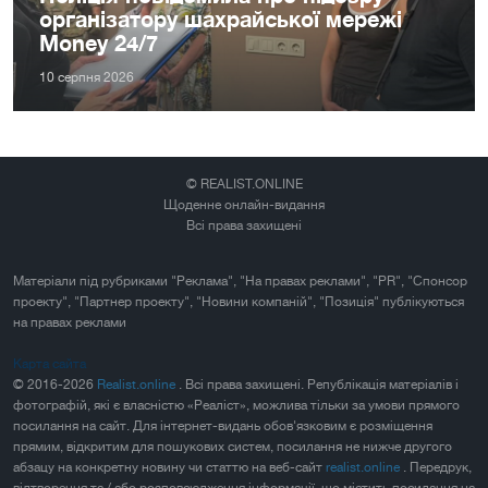
організатору шахрайської мережі
Money 24/7
10 серпня 2026
© REALIST.ONLINE
Щоденне онлайн-видання
Всі права захищені
Матеріали під рубриками "Реклама", "На правах реклами", "PR", "Спонсор
проекту", "Партнер проекту", "Новини компаній", "Позиція" публікуються
на правах реклами
Карта сайта
© 2016-2026
Realist.online
. Всі права захищені. Републікація матеріалів і
фотографій, які є власністю «Реаліст», можлива тільки за умови прямого
посилання на сайт. Для інтернет-видань обов'язковим є розміщення
прямим, відкритим для пошукових систем, посилання не нижче другого
абзацу на конкретну новину чи статтю на веб-сайт
realist.online
. Передрук,
відтворення та / або розповсюдження інформації, що містить посилання на