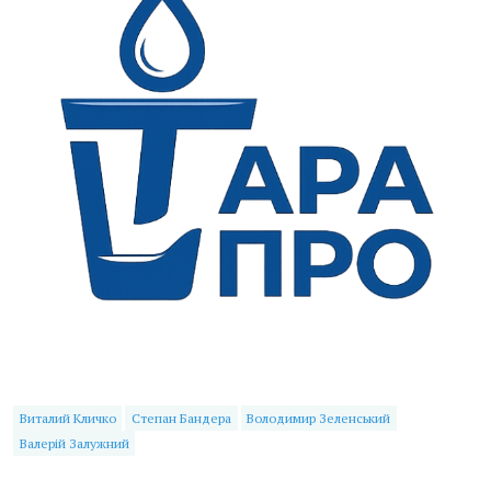
Виталий Кличко
Степан Бандера
Володимир Зеленський
Валерій Залужний