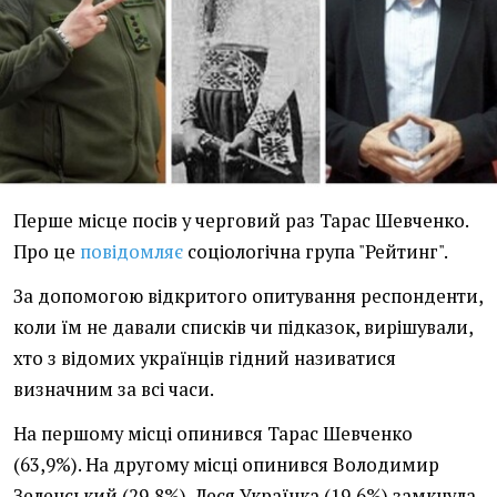
Перше місце посів у черговий раз Тарас Шевченко.
Про це
повідомляє
соціологічна група "Рейтинг".
За допомогою відкритого опитування респонденти,
коли їм не давали списків чи підказок, вирішували,
хто з відомих українців гідний називатися
визначним за всі часи.
На першому місці опинився Тарас Шевченко
(63,9%). На другому місці опинився Володимир
Зеленський (29,8%), Леся Українка (19,6%) замкнула