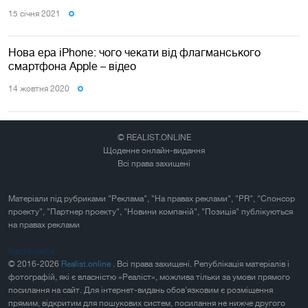
15 сiчня 2021
Нова ера iPhone: чого чекати від флагманського
смартфона Apple – відео
14 жовтня 2020
© REALIST.ONLINE
Щоденне онлайн-видання
Всі права захищені
Матеріали під рубриками "Реклама", "На правах реклами", "PR", "Спонсор
проекту", "Партнер проекту", "Новини компаній", "Позиція" публікуються
на правах реклами
Карта сайта
© 2016-2026
Realist.online
. Всі права захищені. Републікація матеріалів і
фотографій, які є власністю «Реаліст», можлива тільки за умови прямого
посилання на сайт. Для інтернет-видань обов'язковим є розміщення
прямим, відкритим для пошукових систем, посилання не нижче другого