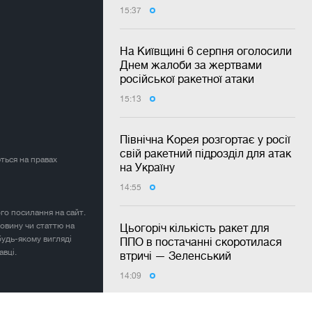
15:37
На Київщині 6 серпня оголосили
Днем жалоби за жертвами
російської ракетної атаки
15:13
Північна Корея розгортає у росії
свій ракетний підрозділ для атак
ться на правах
на Україну
14:55
ого посилання на сайт.
овину чи статтю на
Цьогоріч кількість ракет для
будь-якому вигляді
ППО в постачанні скоротилася
авці.
втричі — Зеленський
14:09