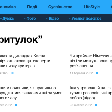
ономіка
Події
Суспільство
LifeStyle
Думка
Фото
Відео
Реаліст пояснює
притулок”
олах та дитсадках Києва
Чи приймає Німеччина
віряють сховища: експерти
віз і чи можуть вони п
ли низку критеріїв
роз'яснення
я 2022
11 березня 2022
їнцям пояснили, як правильно
Їжа у тривожній валізі
оряджатися запасами їжі за умов
турист розповів, які п
ного часу
собою (відео)
ого 2022
28 лютого 2022