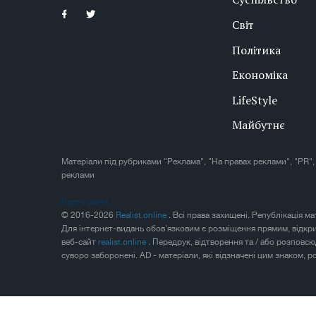
Світ
Політика
Економіка
LifeStyle
Майбутнє
Матеріали під рубриками "Реклама", "На правах реклами", "PR",
реклами
Карта сайта
© 2016-2026
Realist.online
. Всі права захищені. Републікація м
Для інтернет-видань обов'язковим є розміщення прямим, відкр
веб-сайт
realist.online
. Передрук, відтворення та / або розповс
суворо заборонені. AD - матеріали, які відзначені цим знаком, 