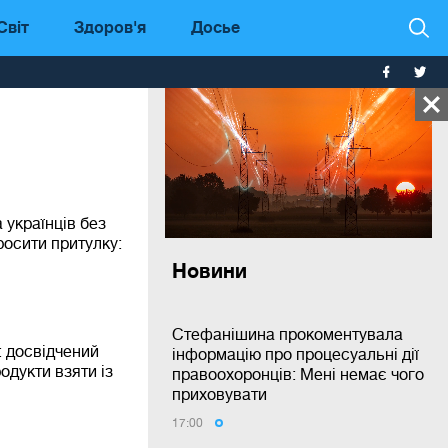
Світ
Здоров'я
Досье
 українців без
росити притулку:
Новини
Стефанішина прокоментувала
: досвідчений
інформацію про процесуальні дії
родукти взяти із
правоохоронців: Мені немає чого
приховувати
17:00