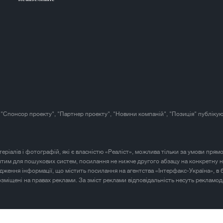
 "Спонсор проекту", "Партнер проекту", "Новини компаній", "Позиція" публікую
атеріалів і фотографій, які є власністю «Реаліст», можлива тільки за умови прям
итим для пошукових систем, посилання не нижче другого абзацу на конкретну н
юдження інформації, що містить посилання на агентства «Інтерфакс-Україна», в 
розміщені на правах реклами. За зміст реклами відповідальність несуть рекламод