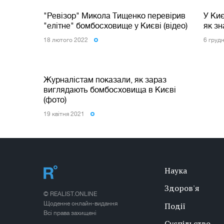
"Ревізор" Микола Тищенко перевірив
У Ки
"елітне" бомбосховище у Києві (відео)
як зн
18 лютого 2022
6 груд
Журналістам показали, як зараз
виглядають бомбосховища в Києві
(фото)
19 квiтня 2021
Наука
Здоров'я
© REALIST.ONLINE
Щоденне онлайн-видання
Події
Всі права захищені
Суспільство