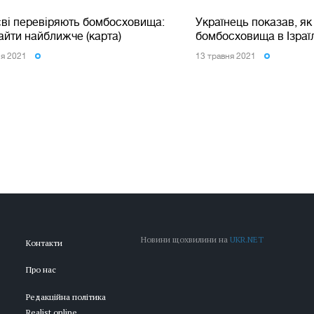
єві перевіряють бомбосховища:
Українець показав, я
айти найближче (карта)
бомбосховища в Ізраїлі
ня 2021
13 травня 2021
Новини щохвилини на
UKR.NET
Контакти
Про нас
Редакційна політика
Realist.online