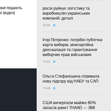
к виглядають
росія руйнує логістику та
 (відео)
виробництво українських
компаній: деталі
16:26
Ігор Петренко: потрібні публічна
карта виборів, міжпартійна
деескалація та гарантування
виборчих прав військових
15:55
Ольга Стефанішина отримала
нову підозру від НАБУ та САП
15:48
США вичерпали майже 80%
запасів ракет THAAD — ЗМІ