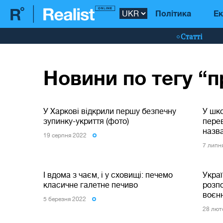
Політика
Ек
Статті
Новини по тегу “
У Харкові відкрили першу безпечну
У шк
зупинку-укриття (фото)
пере
назва
19 серпня 2022
7 липн
І вдома з чаєм, і у сховищі: печемо
Укра
класичне галетне печиво
розп
воєн
5 березня 2022
28 лют