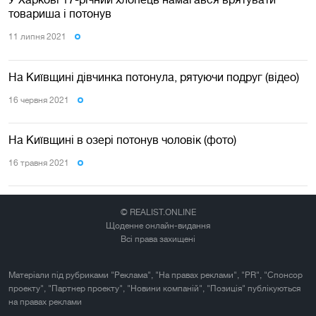
товариша і потонув
11 липня 2021
На Київщині дівчинка потонула, рятуючи подруг (відео)
16 червня 2021
На Київщині в озері потонув чоловік (фото)
16 травня 2021
© REALIST.ONLINE
Щоденне онлайн-видання
Всі права захищені
Матеріали під рубриками "Реклама", "На правах реклами", "PR", "Спонсор
проекту", "Партнер проекту", "Новини компаній", "Позиція" публікуються
на правах реклами