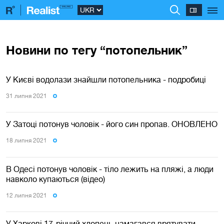
Новини по тегу “потопельник”
У Києві водолази знайшли потопельника - подробиці
31 липня 2021
У Затоці потонув чоловік - його син пропав. ОНОВЛЕНО
18 липня 2021
В Одесі потонув чоловік - тіло лежить на пляжі, а люди
навколо купаються (відео)
12 липня 2021
У Харкові 17-річний хлопець намагався врятувати