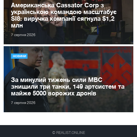
Американська Cassator Corp з
українською командою масштабує
SI8: виручка компанії сягнула $1,2
млн
7 серпня 2026
НОВИНИ
За минулий тижень сили МВС
знищили три танки, 149 артсистем та
майже 5000 ворожих дронів
7 серпня 2026
© REALIST.ONLINE