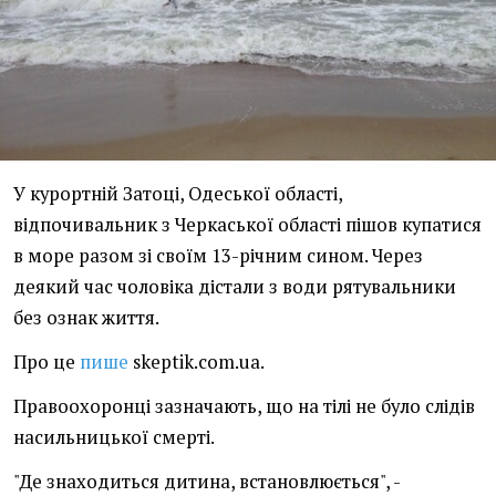
У курортній Затоці, Одеської області,
відпочивальник з Черкаської області пішов купатися
в море разом зі своїм 13-річним сином. Через
деякий час чоловіка дістали з води рятувальники
без ознак життя.
Про це
пише
skeptik.com.ua.
Правоохоронці зазначають, що на тілі не було слідів
насильницької смерті.
"Де знаходиться дитина, встановлюється", -