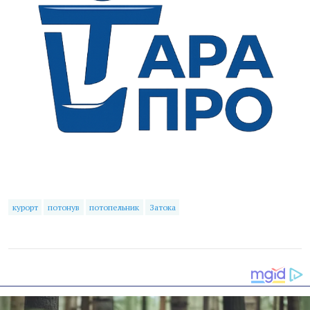
курорт
потонув
потопельник
Затока