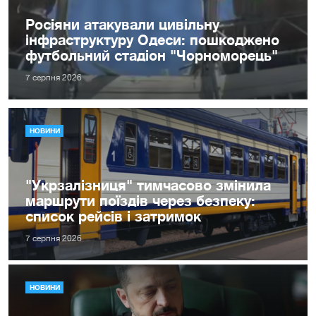
Росіяни атакували цивільну
інфраструктуру Одеси: пошкоджено
футбольний стадіон "Чорноморець"
7 серпня 2026
НОВИНИ
"Укрзалізниця" тимчасово змінила
маршрути поїздів через безпеку:
список рейсів і затримок
7 серпня 2026
НОВИНИ