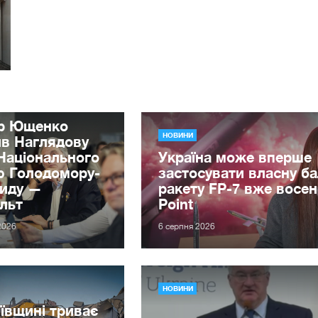
ор Ющенко
НОВИНИ
ив Наглядову
Національного
Україна може вперше
ю Голодомору-
застосувати власну ба
циду —
ракету FP-7 вже восен
льт
Point
2026
6 серпня 2026
НОВИНИ
ївщині триває