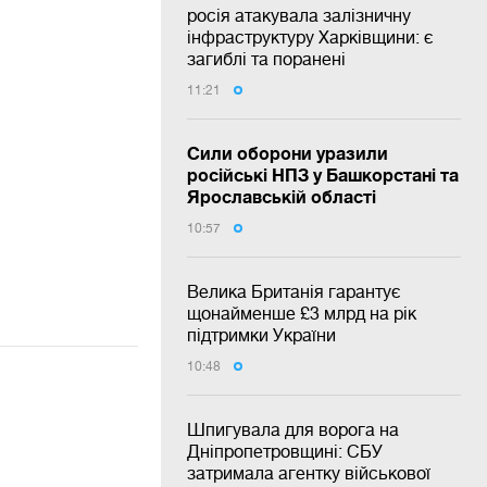
росія атакувала залізничну
інфраструктуру Харківщини: є
загиблі та поранені
11:21
Сили оборони уразили
російські НПЗ у Башкорстані та
Ярославській області
10:57
Велика Британія гарантує
щонайменше £3 млрд на рік
підтримки України
10:48
Шпигувала для ворога на
Дніпропетровщині: СБУ
затримала агентку військової