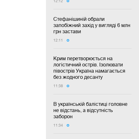
12:12
Стефанішиній обрали
запобіжний захід у вигляді 6 млн
грн застави
12:11
Крим перетворюється на
логістичний острів. Ізолювати
півострів Україна намагається
без жодного десанту
11:38
В українській балістиці головне
не відстань, а відсутність
заборон
11:34