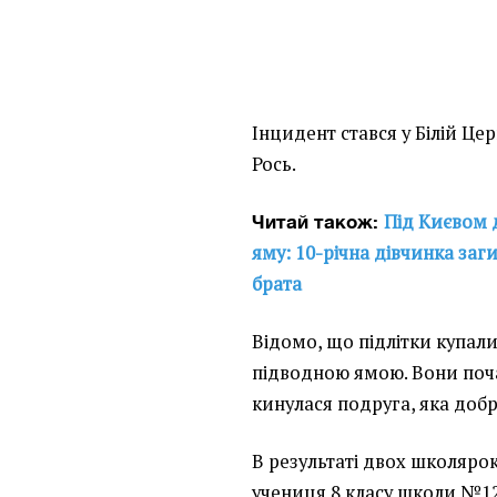
Інцидент стався у Білій Цер
Рось.
Під Києвом 
Читай також:
яму: 10-річна дівчинка за
брата
Відомо, що підлітки купали
підводною ямою. Вони поча
кинулася подруга, яка добр
В результаті двох школярок
учениця 8 класу школи №12 