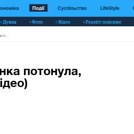
ономіка
Події
Суспільство
LifeStyle
Думка
Фото
Відео
Реаліст пояснює
На Київщині дівчинка потонула, рятуючи подруг (відео)
нка потонула,
ідео)