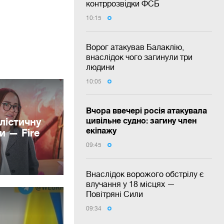
контррозвідки ФСБ
10:15
Ворог атакував Балаклію,
внаслідок чого загинули три
людини
10:05
Вчора ввечері росія атакувала
цивільне судно: загину член
лістичну
екіпажу
и — Fire
09:45
Внаслідок ворожого обстрілу є
влучання у 18 місцях —
Повітряні Сили
09:34