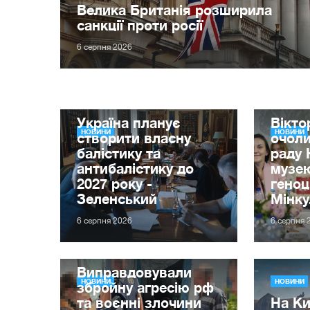
Велика Британія розширила
санкції проти росії
6 серпня 2026
Україна планує
Вікт
НОВИНИ
НОВИНИ
створити власну
очол
балістику та
раду 
антибалістику до
музе
2027 року -
гено
Зеленський
Мінку
6 серпня 2026
6 серпня 
Виправдовували
НОВИНИ
НОВИНИ
збройну агресію рф
та воєнні злочини
На Ки