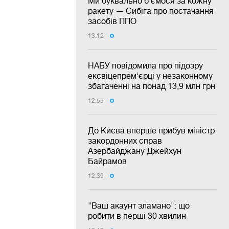
Ми буквально б’ємося за кожну
ракету — Сибіга про постачання
засобів ППО
13:12
НАБУ повідомила про підозру
ексвіцепрем’єрці у незаконному
збагаченні на понад 13,9 млн грн
12:55
До Києва вперше прибув міністр
закордонних справ
Азербайджану Джейхун
Байрамов
12:39
"Ваш акаунт зламано": що
робити в перші 30 хвилин