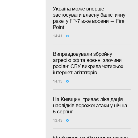
Україна може вперше
застосувати власну балістичну
ракету FP-7 вже восени — Fire
Point
14:41
Виправдовували збройну
агресію рф та воєнні злочини
росіян: СБУ викрила чотирьох
інтернет-агітаторів
14:13
На Київщині триває ліквідація
наслідків ворожої атаки у ніч на
5 серпня
13:43