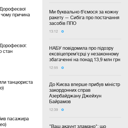
 Дорофеєвої
Ми буквально б’ємося за кожну
у чому причина
ракету — Сибіга про постачання
засобів ППО
13:12
 Дорофеєвої:
НАБУ повідомила про підозру
о стан
ексвіцепрем’єрці у незаконному
збагаченні на понад 13,9 млн грн
12:55
или танцюриста
До Києва вперше прибув міністр
о)
закордонних справ
Азербайджану Джейхун
Байрамов
12:39
обив пасажира
ео)
"Ваш акаунт зламано": що