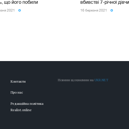
ь, що його побили
вбивстві 7-річної дівч
езня 2021
16 березня 2021
Новини щохвилини на
UKR.NET
Контакти
Про нас
Редакційна політика
Realist.online