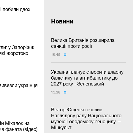
і побили двох
Новини
Велика Британія розширила
санкції проти росії
ли: у Запоріжжі
які жорстоко
16:45
Україна планує створити власну
балістику та антибалістику до
2027 року - Зеленський
вивезли українця
15:38
Віктор Ющенко очолив
Наглядову раду Національного
музею Голодомору-геноциду —
ій Міхалок на
Мінкульт
ив фаната (відео)