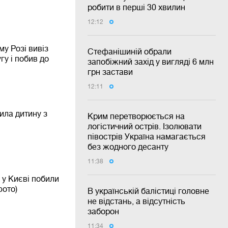
робити в перші 30 хвилин
12:12
у Розі вивіз
Стефанішиній обрали
гу і побив до
запобіжний захід у вигляді 6 млн
грн застави
12:11
ила дитину з
Крим перетворюється на
логістичний острів. Ізолювати
півострів Україна намагається
без жодного десанту
11:38
 у Києві побили
фото)
В українській балістиці головне
не відстань, а відсутність
заборон
11:34