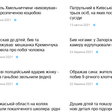
ль Хмельниччини «виховував»
Патрульний в Київські
й розпеченою коцюбою
трьох осіб, на яких п
сусіди
вня 2021
13 квiтня 2021
скав до дітей, бив та
Бив ногами: у Запоріз
ижував: мешканка Кременчука
камеру відлупцювали 
віла про побої чоловіка
24 березня 2021
езня 2021
ві поліцейський вдарив жінку -
Ображав сина: житель
з ганьбою звільнили (відео)
побив 9-річного хлопчи
езня 2021
22 березня 2021
каській області на коліях
Душив дітей та показув
ли покаліченого школяра: рідні
новi деталі про підоз