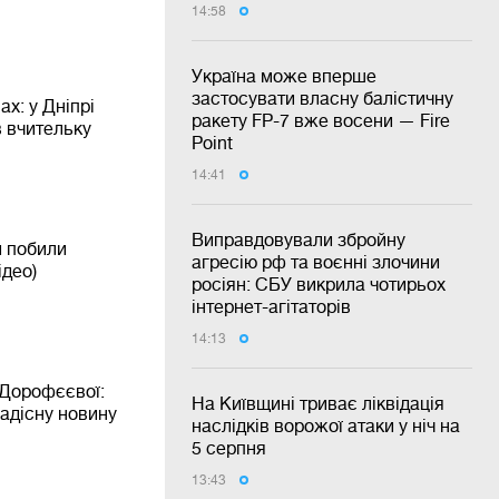
14:58
Україна може вперше
застосувати власну балістичну
ах: у Дніпрі
ракету FP-7 вже восени — Fire
в вчительку
Point
14:41
Виправдовували збройну
и побили
агресію рф та воєнні злочини
ідео)
росіян: СБУ викрила чотирьох
інтернет-агітаторів
14:13
 Дорофєєвої:
На Київщині триває ліквідація
радісну новину
наслідків ворожої атаки у ніч на
5 серпня
13:43