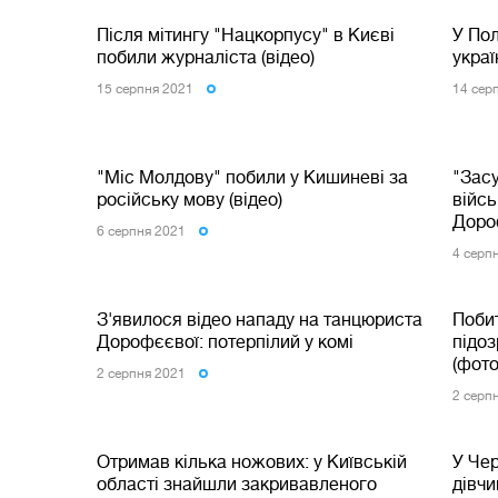
Після мітингу "Нацкорпусу" в Києві
У Пол
побили журналіста (відео)
укра
15 серпня 2021
14 сер
"Міс Молдову" побили у Кишиневі за
"Зас
російську мову (відео)
війсь
Доро
6 серпня 2021
4 серп
З'явилося відео нападу на танцюриста
Поби
Дорофєєвої: потерпілий у комі
підо
(фото
2 серпня 2021
2 серп
Отримав кілька ножових: у Київській
У Че
області знайшли закривавленого
дівчи