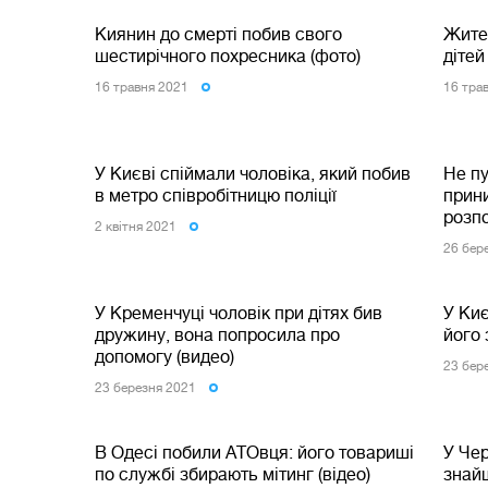
Киянин до смерті побив свого
Жите
шестирічного похресника (фото)
діте
16 травня 2021
16 тра
У Києві спіймали чоловіка, який побив
Не пу
в метро співробітницю поліції
прин
розпо
2 квiтня 2021
26 бер
У Кременчуці чоловік при дітях бив
У Киє
дружину, вона попросила про
його 
допомогу (видео)
23 бер
23 березня 2021
В Одесі побили АТОвця: його товариші
У Чер
по службі збирають мітинг (відео)
знайш