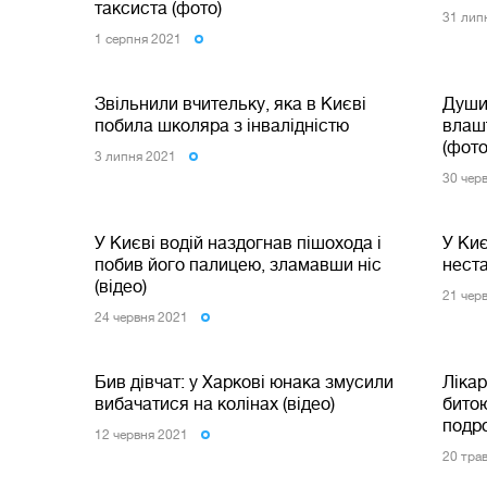
таксиста (фото)
31 лип
1 серпня 2021
Звільнили вчительку, яка в Києві
Душил
побила школяра з інвалідністю
влаш
(фото
3 липня 2021
30 чер
У Києві водій наздогнав пішохода і
У Киє
побив його палицею, зламавши ніс
неста
(відео)
21 чер
24 червня 2021
Бив дівчат: у Харкові юнака змусили
Лікар
вибачатися на колінах (відео)
битою
подр
12 червня 2021
20 тра