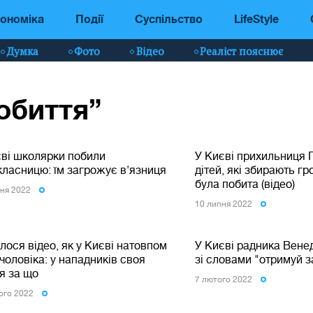
ономіка
Події
Суспільство
LifeStyle
Думка
Фото
Відео
Реаліст пояснює
обиття”
єві школярки побили
У Києві прихильниця 
класницю: їм загрожує в'язниця
дітей, які збирають гр
була побита (відео)
сня 2022
10 липня 2022
лося відео, як у Києві натовпом
У Києві радника Венед
чоловіка: у нападників своя
зі словами "отримуй 
я за що
7 лютого 2022
ого 2022