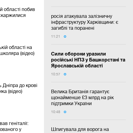
й області побив
оскаржилися
росія атакувала залізничну
інфраструктуру Харківщини: є
загиблі та поранені
11:21
ькій області на
школяра (відео)
Сили оборони уразили
російські НПЗ у Башкорстані та
Ярославській області
10:57
 Дніпра до крові
ка (відео)
Велика Британія гарантує
щонайменше £3 млрд на рік
підтримки України
10:48
ав геніталії:
рюваного у
Шпигувала для ворога на