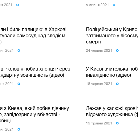
ня 2021
5 липня 2021
и і били палицею: в Харкові
Поліцейський у Кривом
тували самосуд над злодієм
затриманого у лісосму
)
смерті
вня 2021
24 червня 2021
ві чоловік побив хлопця через
У Києві вчителька поб
ндартну зовнішність (відео)
інвалідністю (відео)
вня 2021
18 червня 2021
я з Києва, який побив дівчину
Лежав у калюжі крові:
, запідозрили у вбивстві -
відомого художника (
обиці
19 травня 2021
вня 2021