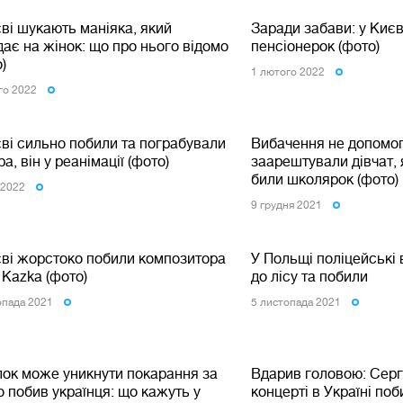
ві шукають маніяка, який
Заради забави: у Києв
ає на жінок: що про нього відомо
пенсіонерок (фото)
о)
1 лютого 2022
го 2022
ві сильно побили та пограбували
Вибачення не допомог
ра, він у реанімації (фото)
заарештували дівчат, 
били школярок (фото)
 2022
9 грудня 2021
єві жорстоко побили композитора
У Польщі поліцейські 
 Kazka (фото)
до лісу та побили
опада 2021
5 листопада 2021
лок може уникнути покарання за
Вдарив головою: Серг
о побив українця: що кажуть у
концерті в Україні поб