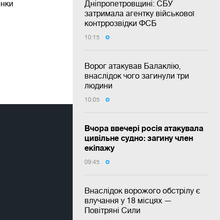
инки
Дніпропетровщині: СБУ
затримала агентку військової
контррозвідки ФСБ
10:15
Ворог атакував Балаклію,
внаслідок чого загинули три
людини
10:05
Вчора ввечері росія атакувала
цивільне судно: загину член
екіпажу
09:45
Внаслідок ворожого обстрілу є
влучання у 18 місцях —
Повітряні Сили