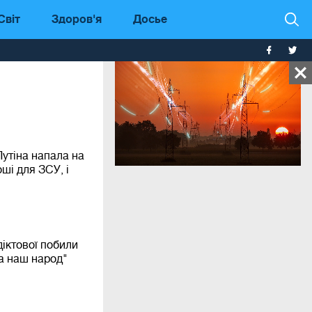
Світ
Здоров'я
Досье
Путіна напала на
оші для ЗСУ, і
iктової побили
за наш народ"