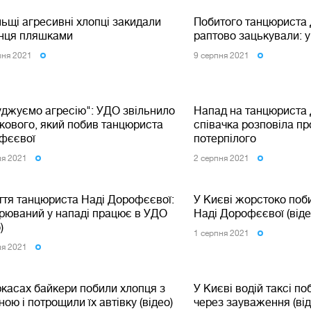
ьщі агресивні хлопці закидали
Побитого танцюриста
їнця пляшками
раптово зацькували: 
пня 2021
9 серпня 2021
уджуємо агресію": УДО звільнило
Напад на танцюриста
кового, який побив танцюриста
співачка розповіла пр
фєєвої
потерпілого
ня 2021
2 серпня 2021
ття танцюриста Наді Дорофєєвої:
У Києві жорстоко поб
зрюваний у нападі працює в УДО
Наді Дорофєєвої (віде
)
1 серпня 2021
ня 2021
ркасах байкери побили хлопця з
У Києві водій таксі п
ною і потрощили їх автівку (відео)
через зауваження (від