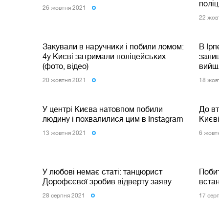
поліц
26 жовтня 2021
22 жов
Закували в наручники і побили ломом:
В Ірп
4у Києві затримали поліцейських
зали
(фото, відео)
вийшл
20 жовтня 2021
18 жов
У центрі Києва натовпом побили
До вт
людину і похвалилися цим в Instagram
Києві
13 жовтня 2021
6 жовт
У любові немає статі: танцюрист
Побит
Дорофєєвої зробив відверту заяву
встан
28 серпня 2021
17 сер