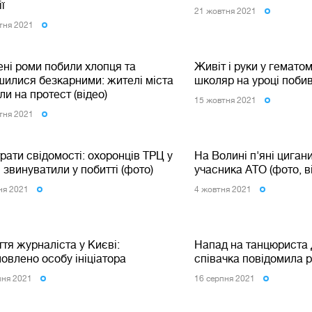
ії
21 жовтня 2021
тня 2021
ені роми побили хлопця та
Живіт і руки у гематом
шилися безкарними: жителі міста
школяр на уроці поби
и на протест (відео)
15 жовтня 2021
тня 2021
рати свідомості: охоронців ТРЦ у
На Волині п'яні циган
 звинуватили у побитті (фото)
учасника АТО (фото, в
ня 2021
4 жовтня 2021
тя журналіста у Києві:
Напад на танцюриста
овлено особу ініціатора
співачка повідомила 
пня 2021
16 серпня 2021