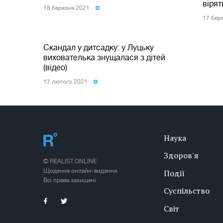
вірят
18 березня 2021
17 бер
Скандал у дитсадку: у Луцьку
вихователька знущалася з дітей
(відео)
17 лютого 2021
Наука
Здоров'я
© REALIST.ONLINE
Щоденне онлайн-видання
Події
Всі права захищені
Суспільство
Світ