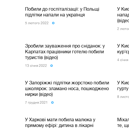
Побили до госпіталізації: у Польщі
У Киє
підлітки напали на українця
напад
(віде
5 лютого 2022
2 люто
Зробили зауваження про сніданок: у
У Киє
Карпатах працівники готелю побили
кур'є
туристів (відео)
4 сiчня
13 сiчня 2022
У Запоріжжі підлітки жорстоко побили
У Ки
школярок: зламано носа, пошкоджено
гурту
нирки (відео)
8 лист
7 грудня 2021
У Харкові мати побила малюка у
Міха
прямому ефірі: дитина в лікарні
те, щ