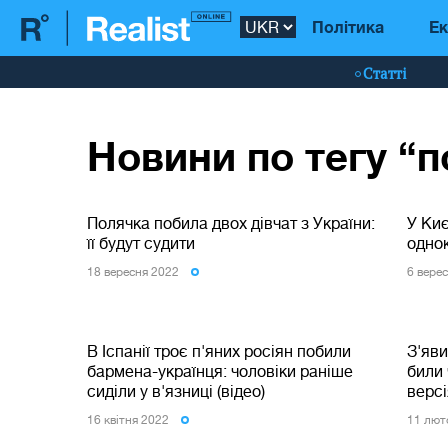
Політика
Ек
Статті
Новини по тегу “п
Полячка побила двох дівчат з України:
У Ки
її будут судити
одно
18 вересня 2022
6 вере
В Іспанії троє п'яних росіян побили
З'яви
бармена-українця: чоловіки раніше
били 
сиділи у в'язниці (відео)
версі
16 квiтня 2022
11 лют