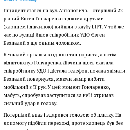
Інцидент стався на вул. Антоновича. Потерпілий 22-
річний Євген Гончаренко з двома друзями
(хлопцем і дівчиною) вийшли з клубу LIFT. У той же
час по вулиці йшов співробітник УДО Євген
Безпалий з ще одним чоловіком.
Безпалий врізався в одного танцюриста, а потім
відштовхнув Гончаренка. Дівчина щось сказала
співробітнику УДО і дістала телефон, почала знімати.
Безпалий повернувся, маючи намір вибити
мобільний з її рук. У цей момент Гончаренко,
мабуть, спробував заступитися за неї і отримав
сильний удар в голову.
Потерпілий впав і вдарився головою об плитку. На
допомогу підбігли перехожі, проте хлопець був без