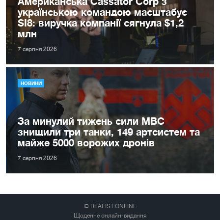
Американська Cassator Corp з
українською командою масштабує
SI8: виручка компанії сягнула $1,2
млн
7 серпня 2026
НОВИНИ
За минулий тижень сили МВС
знищили три танки, 149 артсистем та
майже 5000 ворожих дронів
7 серпня 2026
© REALIST.ONLINE
Щоденне онлайн-видання