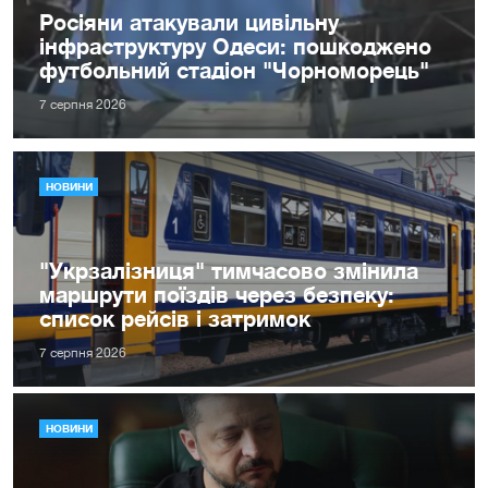
Росіяни атакували цивільну
інфраструктуру Одеси: пошкоджено
футбольний стадіон "Чорноморець"
7 серпня 2026
НОВИНИ
"Укрзалізниця" тимчасово змінила
маршрути поїздів через безпеку:
список рейсів і затримок
7 серпня 2026
НОВИНИ