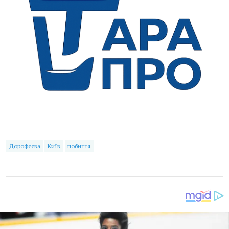
Дорофєєва
Київ
побиття