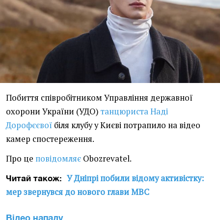
Побиття співробітником Управління державної
охорони України (УДО)
танцюриста Наді
Дорофєєвої
біля клубу у Києві потрапило на відео
камер спостереження.
Про це
повідомляє
Obozrevatel.
У Дніпрі побили відому активістку:
Читай також:
мер звернувся до нового глави МВС
Відео нападу