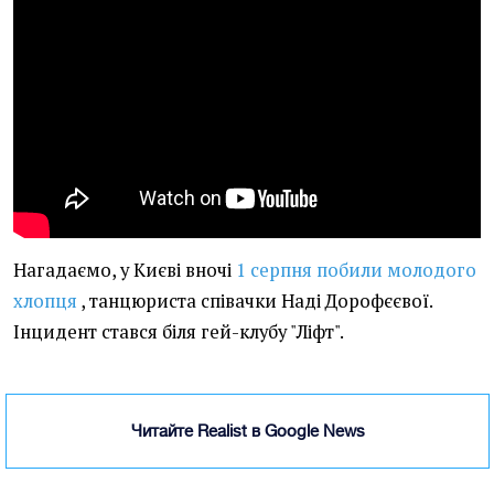
Нагадаємо, у Києві вночі
1 серпня побили молодого
хлопця
, танцюриста співачки Наді Дорофєєвої.
Інцидент стався біля гей-клубу "Ліфт".
Читайте Realist в Google News