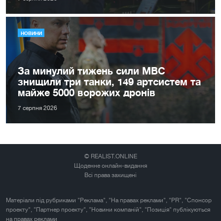
НОВИНИ
За минулий тижень сили МВС
знищили три танки, 149 артсистем та
майже 5000 ворожих дронів
7 серпня 2026
© REALIST.ONLINE
Щоденне онлайн-видання
Всі права захищені
Матеріали під рубриками "Реклама", "На правах реклами", "PR", "Спонсор
проекту", "Партнер проекту", "Новини компаній", "Позиція" публікуються
на правах реклами