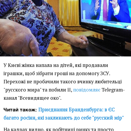
У Києві жінка напала на дітей, які продавали
іграшки, щоб зібрати гроші на допомогу ЗСУ.
Перехожі не пробачили такого вчинку любительці
"русского мира" та побили її,
повідомляє
Telegram-
канал "Всевидящее око".
Приєднання Бранденбурга: в ЄС
Читай також:
багато росіян, які закликають до себе "русский мір"
На кадрах видно, як робітниці ринку та просто