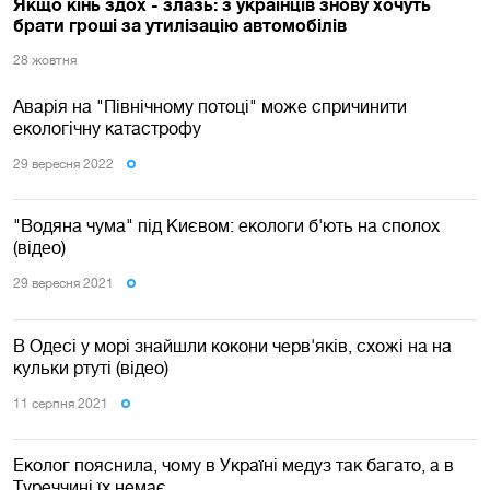
Якщо кінь здох - злазь: з українців знову хочуть
брати гроші за утилізацію автомобілів
28 жовтня
Аварія на "Північному потоці" може спричинити
екологічну катастрофу
29 вересня 2022
"Водяна чума" під Києвом: екологи б'ють на сполох
(відео)
29 вересня 2021
В Одесі у морi знайшли кокони черв'яків, схожі на на
кульки ртуті (відео)
11 серпня 2021
Еколог пояснила, чому в Україні медуз так багато, а в
Туреччині їх немає