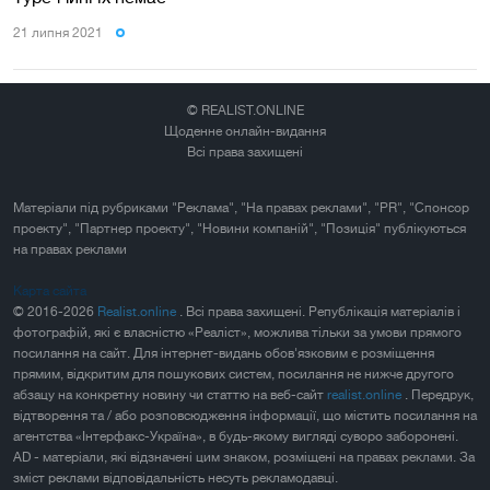
21 липня 2021
© REALIST.ONLINE
Щоденне онлайн-видання
Всі права захищені
Матеріали під рубриками "Реклама", "На правах реклами", "PR", "Спонсор
проекту", "Партнер проекту", "Новини компаній", "Позиція" публікуються
на правах реклами
Карта сайта
© 2016-2026
Realist.online
. Всі права захищені. Републікація матеріалів і
фотографій, які є власністю «Реаліст», можлива тільки за умови прямого
посилання на сайт. Для інтернет-видань обов'язковим є розміщення
прямим, відкритим для пошукових систем, посилання не нижче другого
абзацу на конкретну новину чи статтю на веб-сайт
realist.online
. Передрук,
відтворення та / або розповсюдження інформації, що містить посилання на
агентства «Інтерфакс-Україна», в будь-якому вигляді суворо заборонені.
AD - матеріали, які відзначені цим знаком, розміщені на правах реклами. За
зміст реклами відповідальність несуть рекламодавці.