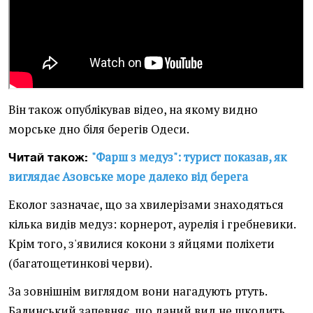
Він також опублікував відео, на якому видно
морське дно біля берегів Одеси.
"Фарш з медуз": турист показав, як
Читай також:
виглядає Азовське море далеко від берега
Еколог зазначає, що за хвилерізами знаходяться
кілька видів медуз: корнерот, аурелія і гребневики.
Крім того, з'явилися кокони з яйцями поліхети
(багатощетинкові черви).
За зовнішнім виглядом вони нагадують ртуть.
Балинський запевняє, що даний вид не шкодить