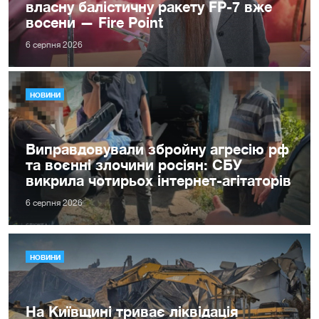
власну балістичну ракету FP-7 вже
восени — Fire Point
6 серпня 2026
НОВИНИ
Виправдовували збройну агресію рф
та воєнні злочини росіян: СБУ
викрила чотирьох інтернет-агітаторів
6 серпня 2026
НОВИНИ
На Київщині триває ліквідація