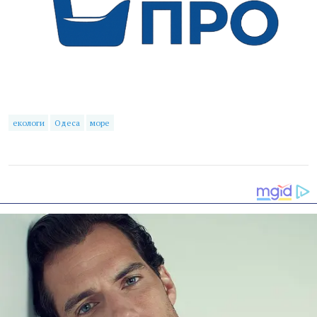
екологи
Одеса
море