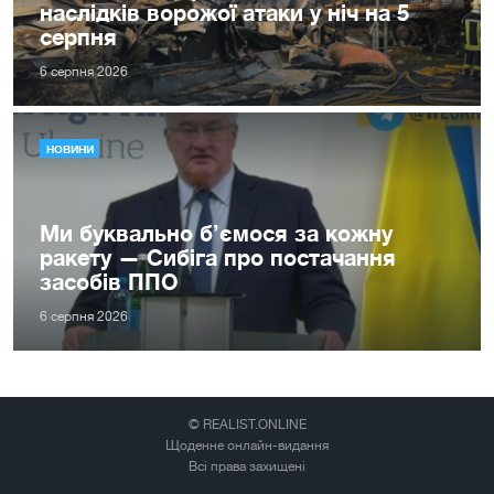
наслідків ворожої атаки у ніч на 5
серпня
6 серпня 2026
НОВИНИ
Ми буквально б’ємося за кожну
ракету — Сибіга про постачання
засобів ППО
6 серпня 2026
© REALIST.ONLINE
Щоденне онлайн-видання
Всі права захищені