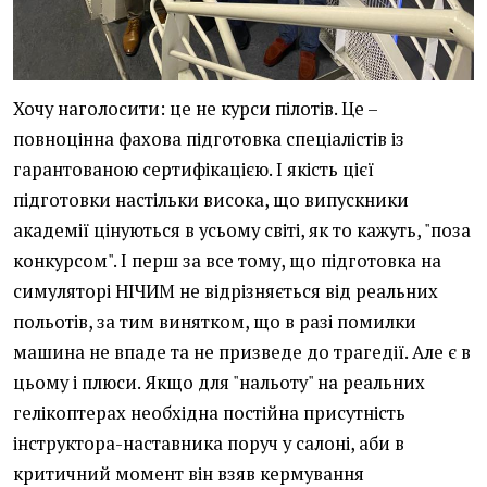
Хочу наголосити: це не курси пілотів. Це –
повноцінна фахова підготовка спеціалістів із
гарантованою сертифікацією. І якість цієї
підготовки настільки висока, що випускники
академії цінуються в усьому світі, як то кажуть, "поза
конкурсом". І перш за все тому, що підготовка на
симуляторі НІЧИМ не відрізняється від реальних
польотів, за тим винятком, що в разі помилки
машина не впаде та не призведе до трагедії. Але є в
цьому і плюси. Якщо для "нальоту" на реальних
гелікоптерах необхідна постійна присутність
інструктора-наставника поруч у салоні, аби в
критичний момент він взяв кермування