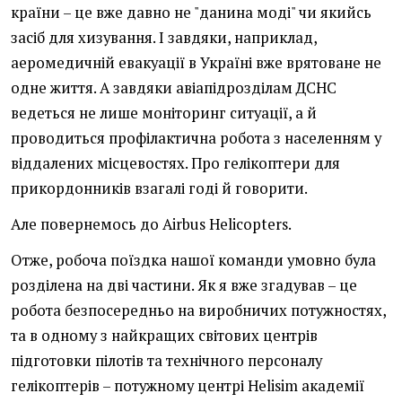
країни – це вже давно не "данина моді" чи якийсь
засіб для хизування. І завдяки, наприклад,
аеромедичній евакуації в Україні вже врятоване не
одне життя. А завдяки авіапідрозділам ДСНС
ведеться не лише моніторинг ситуації, а й
проводиться профілактична робота з населенням у
віддалених місцевостях. Про гелікоптери для
прикордонників взагалі годі й говорити.
Але повернемось до Airbus Helicopters.
Отже, робоча поїздка нашої команди умовно була
розділена на дві частини. Як я вже згадував – це
робота безпосередньо на виробничих потужностях,
та в одному з найкращих світових центрів
підготовки пілотів та технічного персоналу
гелікоптерів – потужному центрі Helisim академії