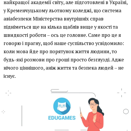
найкращої академії світу, але підготовлені в Україні,
у Кременчуцькому льотному коледжі, що система
авіабезпеки Міністерства внутрішніх справ
підніметься ще на кілька щаблів вище у якості та
швидкості роботи – ось це головне. Саме про це я
говорю і прагну, щоб наше суспільство усвідомило:
коли мова йде про порятунок життя людини, то
будь-які розмови про гроші просто безглузді. Адже
нічого ціннішого, аніж життя та безпека людей – не
існує.