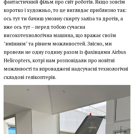
фантастичний фільм про світ роботів. Якщо зовсім
коротко і художньо, то це виглядає приблизно так:
ось тут ти бачиш умовну скирту заліза та дротів, а
вже ось тут – перед тобою сучасна
високотехнологічна машина, що вражає своїм
"вмінням" та рівнем можливостей. Звісно, ми
провели не одну годину разом із фахівцями Airbus
Helicopters, котрі нам розповідали про новітні
можливості та впроваджені надсучасні технологічні
складові гелікоптерів.