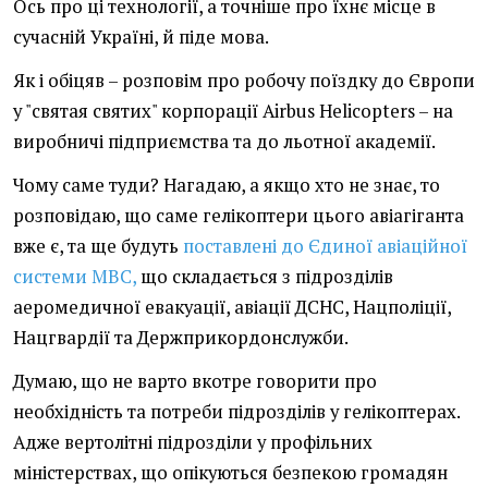
Ось про ці технології, а точніше про їхнє місце в
сучасній Україні, й піде мова.
Як і обіцяв – розповім про робочу поїздку до Європи
у "святая святих" корпорації Airbus Helicopters – на
виробничі підприємства та до льотної академії.
Чому саме туди? Нагадаю, а якщо хто не знає, то
розповідаю, що саме гелікоптери цього авіагіганта
вже є, та ще будуть
поставлені до Єдиної авіаційної
системи МВС,
що складається з підрозділів
аеромедичної евакуації, авіації ДСНС, Нацполіції,
Нацгвардії та Держприкордонслужби.
Думаю, що не варто вкотре говорити про
необхідність та потреби підрозділів у гелікоптерах.
Адже вертолітні підрозділи у профільних
міністерствах, що опікуються безпекою громадян