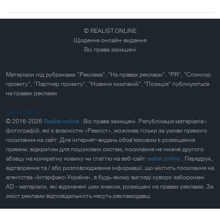
© REALIST.ONLINE
Щоденне онлайн-видання
Всі права захищені
Матеріали під рубриками "Реклама", "На правах реклами", "PR", "Спонсор
проекту", "Партнер проекту", "Новини компаній", "Позиція" публікуються
на правах реклами
Карта сайта
© 2016-2026
Realist.online
. Всі права захищені. Републікація матеріалів і
фотографій, які є власністю «Реаліст», можлива тільки за умови прямого
посилання на сайт. Для інтернет-видань обов'язковим є розміщення
прямим, відкритим для пошукових систем, посилання не нижче другого
абзацу на конкретну новину чи статтю на веб-сайт
realist.online
. Передрук,
відтворення та / або розповсюдження інформації, що містить посилання на
агентства «Інтерфакс-Україна», в будь-якому вигляді суворо заборонені.
AD - матеріали, які відзначені цим знаком, розміщені на правах реклами. За
зміст реклами відповідальність несуть рекламодавці.