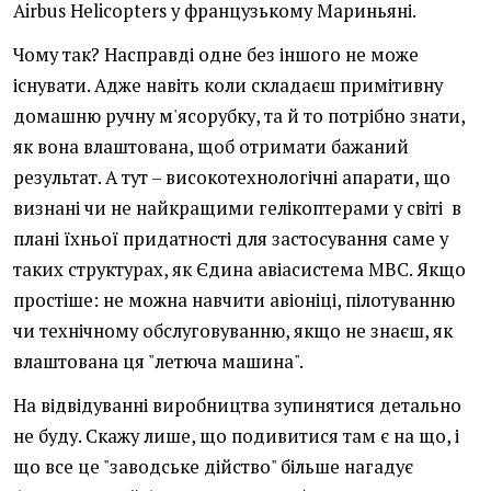
Airbus Helicopters у французькому Мариньяні.
Чому так? Насправді одне без іншого не може
існувати. Адже навіть коли складаєш примітивну
домашню ручну м'ясорубку, та й то потрібно знати,
як вона влаштована, щоб отримати бажаний
результат. А тут – високотехнологічні апарати, що
визнані чи не найкращими гелікоптерами у світі в
плані їхньої придатності для застосування саме у
таких структурах, як Єдина авіасистема МВС. Якщо
простіше: не можна навчити авіоніці, пілотуванню
чи технічному обслуговуванню, якщо не знаєш, як
влаштована ця "летюча машина".
На відвідуванні виробництва зупинятися детально
не буду. Скажу лише, що подивитися там є на що, і
що все це "заводське дійство" більше нагадує