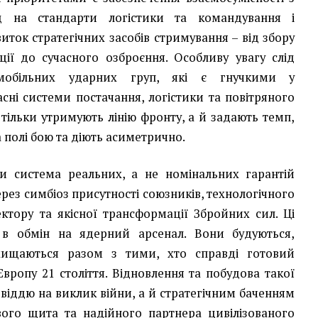
д на стандарти логістики та командування і
виток стратегічних засобів стримування – від збору
ції до сучасного озброєння. Особливу увагу слід
мобільних ударних груп, які є гнучкими у
сні системи постачання, логістики та повітряного
 тільки утримують лінію фронту, а й задають темп,
а полі бою та діють асиметрично.
и система реальних, а не номінальних гарантій
ерез симбіоз присутності союзників, технологічного
ктору та якісної трансформації Збройних сил. Ці
 в обмін на ядерний арсенал. Вони будуються,
хищаються разом з тими, хто справді готовий
Європу 21 століття. Відновлення та побудова такої
віддю на виклик війни, а й стратегічним баченням
вого щита та надійного партнера цивілізованого