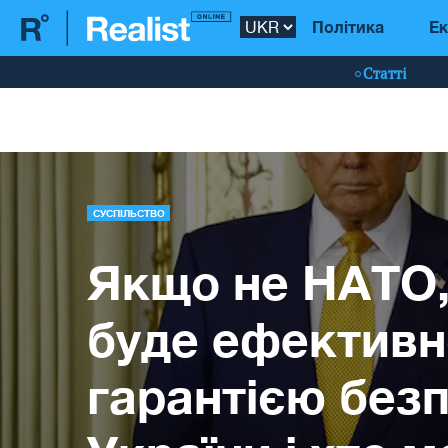
Політика
Ек
Статті
СУСПІЛЬСТВО
Якщо не НАТО,
буде ефектив
гарантією без