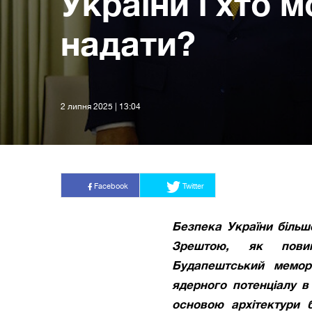
України і хто м
надати?
2 липня 2025 | 13:04
Facebook
Twitter
Безпека України більш
Зрештою, як повин
Будапештський мемор
ядерного потенціалу в
основою архітектури 