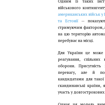
Одним із таких інст
військового контингент
американських військ у 
та Естонії
— показуют
стримуючим фактором, а
на цю територію автома
перебуває на місці.
Для України це може 
реагування, спільних
оборони. Присутність 
перевагу, але й пол
кандидатами для такої 
скандинавські країни, 
участь у довгострокових
Однак ця модель вимаг