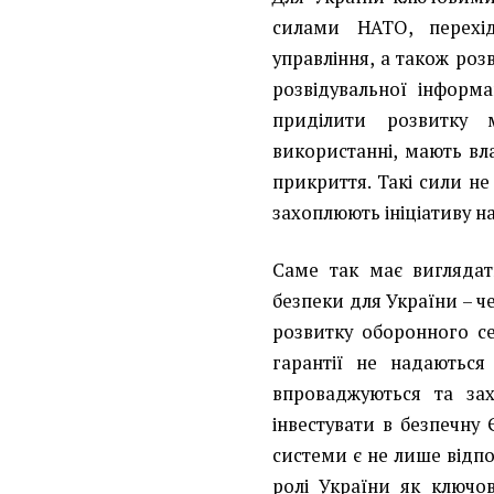
силами НАТО, перехі
управління, а також роз
розвідувальної інформа
приділити розвитку 
використанні, мають вла
прикриття. Такі сили не
захоплюють ініціативу н
Саме так має виглядат
безпеки для України – ч
розвитку оборонного се
гарантії не надаються
впроваджуються та за
інвестувати в безпечну 
системи є не лише відпо
ролі України як ключо