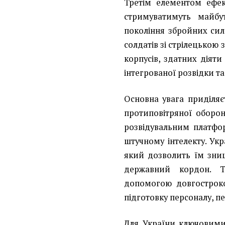
Третім елементом ефект
стримуватимуть майбу
покоління збройних сил
солдатів зі стрілецькою
корпусів, здатних діяти
інтегрованої розвідки та
Основна увага приділяєт
протиповітряної оборо
розвідувальним платфор
штучному інтелекту. Укр
який дозволить їм зни
державний кордон. 
допомогою довгостроко
підготовку персоналу, п
Для України ключовими 