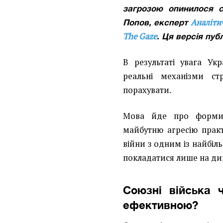
загрозою опинилося 
Аналіти
Попов, експерт
The Gaze
. Ця версія пуб
В результаті увага Ук
реальні механізми ст
порахувати.
Мова йде про форми б
майбутню агресію практ
війни з одним із найбіль
покладатися лише на дип
Союзні війська ч
ефективною?