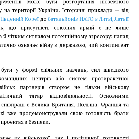
рументів може бути розгортання іноземного
у на території України. Історичні приклади — від
Південній Кореї
до
батальйонів НАТО в Литві, Латвії
ь, що присутність союзних армій є не лише
 й чітким сигналом потенційному агресору: напад
тично означає війну з державою, чий контингент
бути у формі спільних навчань, сил швидкого
 командних центрів або систем протиракетної
військ партнерів створює не тільки військову
ітичний тягар відповідальності. Основними
співпраці є Велика Британія, Польща, Франція та
які вже продемонстрували свою готовність брати
 проектах з безпеки.
ає як військової, так і політичної готовності