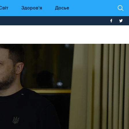
Світ
Здоров'я
Досье