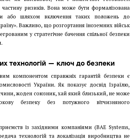
е частину ризиків. Вона може бути формалізована
оди або шляхом включення таких положень до
раїну». Важливо, що розгортання іноземних військ
тегрованим у стратегічне бачення спільної безпеки
.
их технологій — ключ до безпеки
им компонентом справжніх гарантій безпеки є
мисловості України. Як показує досвід Ізраїлю,
ччини, жоден союзник, хай який близький, не може
рокову безпеку без потужного вітчизняного
приємств із західними компаніями (BAE Systems,
ередача технологій та локалізація виробництва не