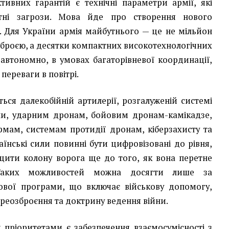
ивних гарантій є технічні параметри армії, які
тні загрози. Мова йде про створення нового
. Для України армія майбутнього — це не мільйон
 зброєю, а десятки компактних високотехнологічних
 автономно, в умовах багаторівневої координації,
 переваги в повітрі.
ься далекобійній артилерії, розгалуженій системі
ни, ударним дронам, бойовим дронам-камікадзе,
мам, системам протидії дронам, кіберзахисту та
аїнські сили повинні бути цифровізовані до рівня,
щити колону ворога ще до того, як вона перетне
Таких можливостей можна досягти лише за
вої програми, що включає військову допомогу,
ереозброєння та доктрину ведення війни.
пріоритетами є забезпечення взаємосумісності з