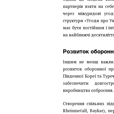
партнерів взяти на себ
через міжурядові уг
структури «Угоди про Ук
має бути постійним і ін
на найближчі десятиліття
Розвиток оборонн
Іншим не менш важлив
розвиток оборонної про
Південної Кореї та Туре
забезпечити довгост
виробництва озброєння.
Створення спільних під
Rheinmetall, Baykar), п