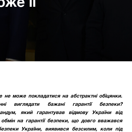
оже її
е не може покладатися на абстрактні обіцянки.
ні виглядати бажані гарантії безпеки?
андум, який гарантував відмову України від
 обмін на гарантії безпеки, що довго вважався
безпеки України, виявився безсилим, коли під