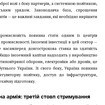
брої волі з боку партнерів, а системною політикою,
нським урядом. Законодавча база, спрощення
єктів — це важливі завдання, які необхідно вирішити
промисловість повинна стати одним із центрів
 промисловості. Іноземні інвестиції в цей сектор —
е насамперед довгострокова ставка на здатність
 Якщо іноземний капітал надходить у виробництво
типовітряної оборони, електроніки або дронів, це
утнього України. Зі свого боку, Україна повинна
егуляторну політику, доступ до інфраструктури,
ехнічну підготовку.
а армія: третій стовп стримування