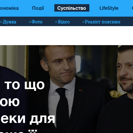
ономіка
Події
Суспільство
LifeStyle
Думка
Фото
Відео
Реаліст пояснює
 то що
ною
пеки для