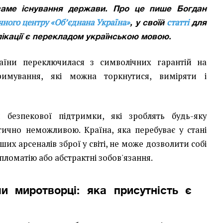
саме існування держави. Про це пише Богдан
чного центру «Об’єднана Україна»
статті
, у своїй
для
лікації є перекладом українською мовою.
раїни переключилася з символічних гарантій на
римування, які можна торкнутися, виміряти і
езпекової підтримки, які зроблять будь-яку
ично неможливою. Країна, яка перебуває у стані
ших арсеналів зброї у світі, не може дозволити собі
ломатію або абстрактні зобов'язання.
и миротворці: яка присутність є