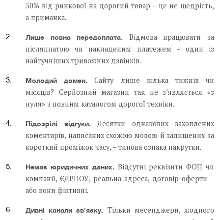
50% від ринкової на дорогий товар – це не щедрість,
а приманка.
Відмова працювати за
Лише повна передоплата.
післяплатою чи накладеним платежем – один із
найгучніших тривожних дзвінків.
Сайту лише кілька тижнів чи
Молодий домен.
місяців? Серйозний магазин так не з’являється «з
нуля» з повним каталогом дорогої техніки.
Десятки однакових захоплених
Підозрілі відгуки.
коментарів, написаних схожою мовою й залишених за
короткий проміжок часу, – типова ознака накрутки.
Відсутні реквізити ФОП чи
Немає юридичних даних.
компанії, ЄДРПОУ, реальна адреса, договір оферти –
або вони фіктивні.
Тільки месенджери, жодного
Дивні канали зв’язку.