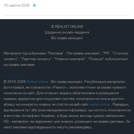
10 серпня 2026
© REALIST.ONLINE
Щоденне онлайн-видання
Всі права захищені
Матеріали під рубриками "Реклама", "На правах реклами", "PR", "Спонсор
проекту", "Партнер проекту", "Новини компаній", "Позиція" публікуються
на правах реклами
Карта сайта
© 2016-2026
Realist.online
. Всі права захищені. Републікація матеріалів і
фотографій, які є власністю «Реаліст», можлива тільки за умови прямого
посилання на сайт. Для інтернет-видань обов'язковим є розміщення
прямим, відкритим для пошукових систем, посилання не нижче другого
абзацу на конкретну новину чи статтю на веб-сайт
realist.online
. Передрук,
відтворення та / або розповсюдження інформації, що містить посилання на
агентства «Інтерфакс-Україна», в будь-якому вигляді суворо заборонені.
AD - матеріали, які відзначені цим знаком, розміщені на правах реклами. За
зміст реклами відповідальність несуть рекламодавці.