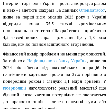
Інтернет-торгівля в Україні зростає щороку, а разом
із нею – і апетити шахраїв. За даними
Опендатабот
,
лише за перші вісім місяців 2025 року в Україні
відкрили понад 35,5 тисячі кримінальних
проваджень за статтею «Шахрайство» – приблизно
4,5 тисячі нових справ щомісяця. Це у 1,8 раза
більше, ніж до повномасштабного вторгнення.
Фінансовий вимір проблеми не менш промовистий.
За оцінкою
Національного банку України
, лише за
2024 рік збитки від шахрайських операцій із
платіжними картками зросли на 37% порівняно з
попереднім роком і сягнули 1,1 млрд гривень. У
кіберполіції
наголошують: реальний масштаб іще
більший, адже частина потерпілих не звертається
до правоохоронців – через невеликі суми або
зневіру в поверненні коштів.