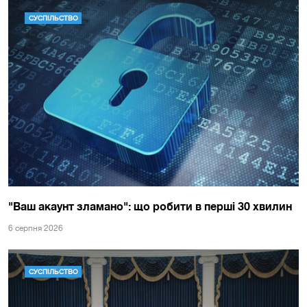
СУСПІЛЬСТВО
"Ваш акаунт зламано": що робити в перші 30 хвилин
6 серпня 2026
СУСПІЛЬСТВО