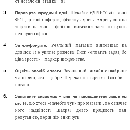
от незалежні згадки – ні.
Шукайте ЄДРПОУ або дані
Перевірте юридичні дані.
ФОП, договір оферти, фізичну адресу. Адресу можна
звірити на мапі – фейкові магазини часто вказують
неіснуючі офіси.
Реальний магазин відповідає на
Зателефонуйте.
дзвінок і не уникає розмови. Тиск «оплатіть зараз, бо
ціна зросте» – маркер шахрайства.
Захищений онлайн-еквайринг
Оцініть спосіб оплати.
чи післяплата – добре. Переказ на картку фізособи –
погано.
Запитайте знайомих – але не покладайтеся лише на
Те, що хтось «начебто чув» про магазин, не означає
це.
його надійності. Шахраї довго працюють над
репутацією, перш ніж зникнути.