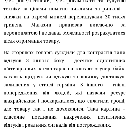
електровелосипеди, електросамокати та супутню
техніку за цінами помітно нижчими за ринкові –
знижки на окремі моделі перевищували 30 тисяч
гривень. Магазин працював виключно за
передоплатою і не давав можливості розрахуватися
після отримання товару.
На сторінках товарів сусідили два контрастні типи
відгуків. З одного боку – десятки однотипних
п’ятизіркових коментарів на кшталт «супер байк,
катаюсь щодня» чи «дякую за швидку доставку»,
залишених у стислі терміни. З іншого – гнівні
попередження від людей, які назвали ресурс
шахрайським і поскаржилися, що сплатили гроші,
але товару так і не дочекалися. Така картина –
класичне поєднання накручених позитивних
відгуків і реальних сигналів від постраждалих.