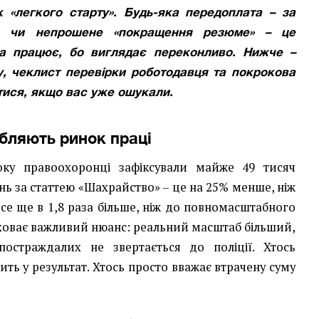
к «легкого старту». Будь-яка передоплата – за
ня чи непрошене «покращення резюме» – це
а працює, бо виглядає переконливо. Нижче –
у, чеклист перевірки роботодавця та покрокова
атися, якщо вас уже ошукали.
бляють ринок праці
оку правоохоронці зафіксували майже 49 тисяч
ь за статтею «Шахрайство» – це на 25% менше, ніж
се ще в 1,8 раза більше, ніж до повномасштабного
 ховає важливий нюанс: реальний масштаб більший,
остраждалих не звертається до поліції. Хтось
ить у результат. Хтось просто вважає втрачену суму