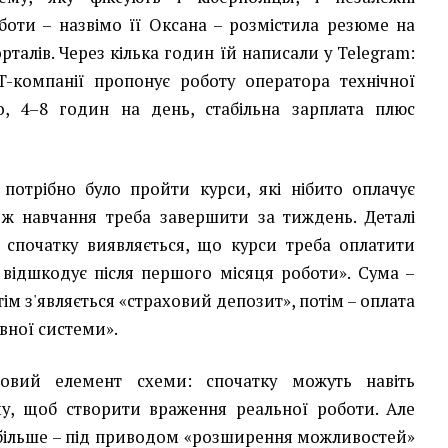
оти – назвімо її Оксана – розмістила резюме на
рталів. Через кілька годин їй написали у Telegram:
T-компанії пропонує роботу оператора технічної
о, 4–8 годин на день, стабільна зарплата плюс
потрібно було пройти курси, які нібито оплачує
 ж навчання треба завершити за тиждень. Деталі
: спочатку виявляється, що курси треба оплатити
 відшкодує після першого місяця роботи». Сума –
тім з'являється «страховий депозит», потім – оплата
вної системи».
овий елемент схеми: спочатку можуть навіть
му, щоб створити враження реальної роботи. Але
більше – під приводом «розширення можливостей»