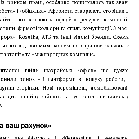
 із ринком праці, особливо поширились так звані
робота» і «обіцянка». Аферисти створюють сторінки в
айти, що копіюють офіційні ресурси компаній,
типи, фірмові кольори та стиль комунікації. З мас-
рора», Rozetka, АТБ та інші відомі бренди. Схема
: якщо під відомим іменем не спрацює, завжди є
стартапів» та «міжнародних компаній».
штабної війни шахрайські «офіси» ще дужче
олонили ринок – і платформи з пошуку роботи, і
agram-сторінки. Нові переміщені, демобілізовані,
кає дистанційну зайнятість – усі вони опинились у
.
а ваш рахунок»
му, яку фіксують і кіберполіція, і незалежні