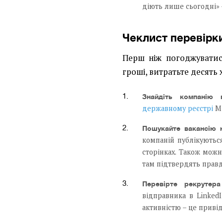
діють лише сьогодні» 
Чеклист перевірки
Перш ніж погоджуватис
гроші, витратьте десять 
Знайдіть компанію 
державному реєстрі
Мі
Пошукайте вакансію н
компаній публікуються
сторінках. Також мож
там підтвердять правд
Перевірте рекрутера
відправника в Linked
активністю – це приві