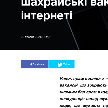
шахрайські вак
інтернеті
29 травня 2026 | 15:24
Facebook
Twitter
Ринок праці воєнного ч
вакансій, що збирають н
низьким бар'єром входу
конкуренція серед шука
люди, що шукають під