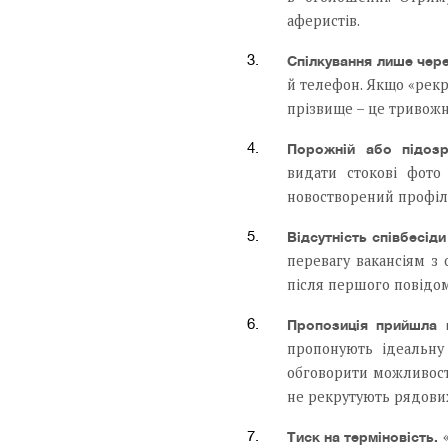
аферистів.
Спілкування лише чер
й телефон. Якщо «рекр
прізвище – це тривожн
Порожній або підозр
видати стокові фото 
новостворений профіль
Відсутність співбесіди 
перевагу вакансіям з
після першого повідом
Пропозиція прийшла
пропонують ідеальну
обговорити можливості
не рекрутують рядових
«
Тиск на терміновість.