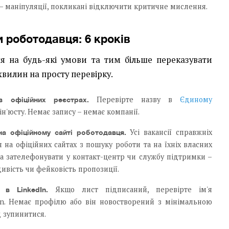
– маніпуляції, покликані відключити критичне мислення.
 роботодавця: 6 кроків
я на будь-які умови та тим більше переказувати
хвилин на просту перевірку.
Перевірте назву в
Єдиному
в офіційних реєстрах.
н'юсту. Немає запису – немає компанії.
Усі вакансії справжніх
а офіційному сайті роботодавця.
 на офіційних сайтах з пошуку роботи та на їхніх власних
на зателефонувати у контакт-центр чи службу підтримки –
ивість чи фейковість пропозиції.
Якщо лист підписаний, перевірте ім'я
 в LinkedIn.
In. Немає профілю або він новостворений з мінімальною
д зупинитися.