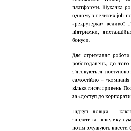
платформи. Шукачка роб
одному з великих job-по
«рекрутерка» великої I
підтримки, дистанційн
бонуси.
Для отримання роботи 
роботодавець, до того
з'ясовуються поступово
самостійно – «компанія
кілька тисяч гривень. По
за «доступ до корпорати
Підкуп довіри – ключ
заплатити невелику су
потім змушують внести 