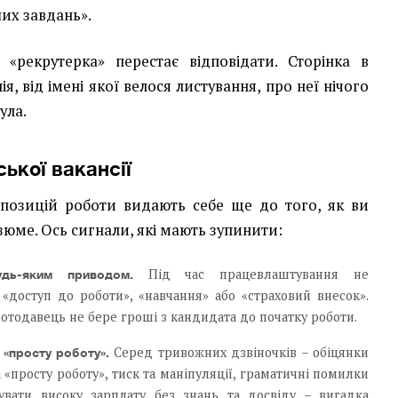
ших завдань».
 «рекрутерка» перестає відповідати. Сторінка в
я, від імені якої велося листування, про неї нічого
ула.
ької вакансії
опозицій роботи видають себе ще до того, як ви
зюме. Ось сигнали, які мають зупинити:
Під час працевлаштування не
дь-яким приводом.
 «доступ до роботи», «навчання» або «страховий внесок».
тодавець не бере гроші з кандидата до початку роботи.
Серед тривожних дзвіночків – обіцянки
 «просту роботу».
 «просту роботу», тиск та маніпуляції, граматичні помилки
увати високу зарплату без знань та досвіду – вигадка