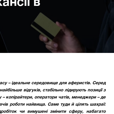
ансії в
асу – ідеальне середовище для аферистів. Серед
айбільше відгуків, стабільно лідирують позиції з
 – копірайтери, оператори чатів, менеджери – де
чів роботи найвища. Саме туди й цілять шахраї:
робіток чи вимушені змінити сферу, набагато