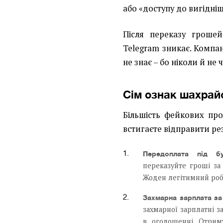
або «доступу до вигідні
Після переказу грошей
Telegram зникає. Компані
не знає – бо ніколи й не ч
Сім ознак шахрайс
Більшість фейкових пр
встигаєте відправити ре
Передоплата під бу
переказуйте гроші за
Жоден легітимний робо
Захмарна зарплата за
захмарної зарплатні за
в оголошенні. Отрим