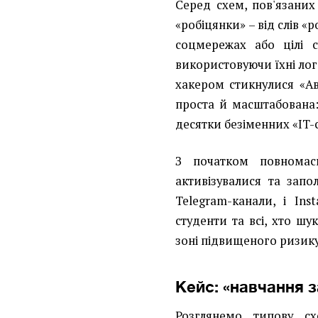
Серед схем, пов'язаних
«робіцянки» – від слів «
соцмережах або цілі с
використовуючи їхні лого
хакером стикнулися «Ав
проста й масштабована
десятки безіменних «IT-
З початком повномас
активізувалися та зап
Telegram-канали, і Inst
студенти та всі, хто шу
зоні підвищеного ризику
Кейс: «навчання з
Розглянемо типову схе