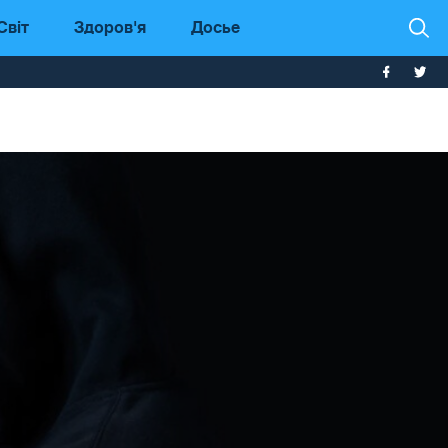
Світ
Здоров'я
Досье