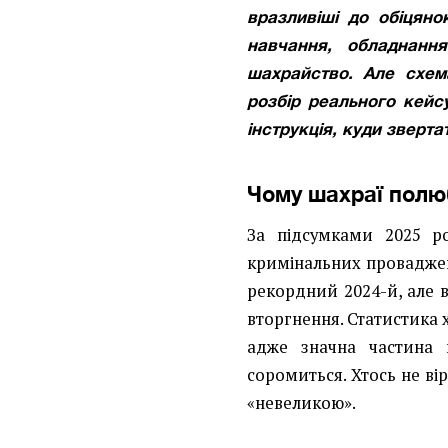
вразливіші до обіцяно
навчання, обладнан
шахрайство. Але схем
розбір реального кейс
інструкція, куди зверт
Чому шахраї полю
За підсумками 2025 р
кримінальних проваджен
рекордний 2024-й, але в
вторгнення. Статистика
адже значна частина п
соромиться. Хтось не вір
«невеликою».