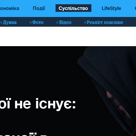
ономіка
Події
Суспільство
LifeStyle
Думка
Фото
Відео
Реаліст пояснює
ої не існує: