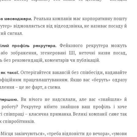
Реальна компанія має корпоративну пошту
ез месенджери.
утер» відмовляється від відеодзвінка, не називає посаду й
ий сигнал.
Фейкового рекрутера можуть
ілий профіль рекрутера.
або зображення, згенеровані ШІ, неточні назви посад,
 без рекомендацій, коментарів чи публікацій.
Остерігайтеся вакансій без співбесіди, надавайте
як такої.
 офіційним працевлаштуванням. Якщо вас «беруть» одразу
лення – це не фарт, а схема.
Ви нічого не надсилали, але вас «знайшли» й
 першою.
 роботу? Рекрутер нібито знайшов ваш профіль і хоче
 співпраці – класична приманка. Великі компанії саме так
 співробітників.
Місця закінчуються», «треба відповісти до вечора», «умови