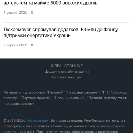
артсистем та майже 5000 ворожих дронів
7 серпня 2026
Люксембург спрямував додаткові €8 млн до Фонду
підтримки енергетики України
7 серпня 2026
© REALIST.ONLINE
Щоденне онлайн-видання
Всі права захищені
Матеріали під рубриками "Реклама", "На правах реклами", "PR", "Спонсор
проекту", "Партнер проекту", "Новини компаній", "Позиція" публікуються
на правах реклами
Карта сайта
© 2016-2026
Realist.online
. Всі права захищені. Републікація матеріалів і
фотографій, які є власністю «Реаліст», можлива тільки за умови прямого
посилання на сайт. Для інтернет-видань обов'язковим є розміщення