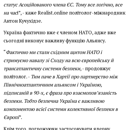
статус Асоційованого члена ЄС. Тому все логічно, все
на час
і”, - каже Realist.online політолог-міжнародник
Антон Кучухідзе.
Україна фактично вже є членом НАТО, адже вже
сьогодні виконує важливу функцію Альянсу.
“
Фактично ми стали східним щитом НАТО і
стримуємо навалу зі Сходу на всю європейську й
трансатлантичну системи безпеки
, - продовжує
політолог. -
Тим паче в Хартії про партнерство між
Північноатлантичним альянсом і Україною,
підписаній в 90-х, є фраза про взаємопов’язаність
безпеки. Тобто безпечна Україна є важливою
компонентою всієї системи колективної безпеки в
Європі
”.
Крім того, погрожуючи застосовувати ядерну