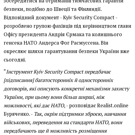
зосередитися на отриманні тимчасових гарантій
безпеки, подібно до Швеції та Фінляндії.
Відповідний документ - Kyiv Security Compact -
розроблено групою фахівців під керівництвом глави
Офісу президента Андрія Єрмака та колишнього
генсека НАТО Андерса Фог Расмуссена. Він
окреслює шляхи гарантування безпеки України вже
сьогодні.
“
Інструмент Kyiv Security Compact передбачає
[підписання] багатосторонніх й односторонніх
договорів, які описують конкретні механізми захисту
України, при цьому вони більш ширші, ніж
можливості, які дає НАТО
, - розповідає Realist.online
Буряченко. -
Так, окрім підтримки зброєю, навчання
військових, переведення на стандарти НАТО, вони
передбачають ще й можливість розміщення