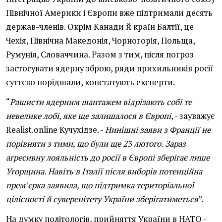
Північної Америки і Європи вже підтримали десять
держав-членів. Окрім Канади й країн Балтії, це
Чехія, Північна Македонія, Чорногорія, Польща,
Румунія, Словаччина. Разом з тим, після погроз
застосувати ядерну зброю, ряди прихильників росії
суттєво порідшали, констатують експерти.
“
Рашисти ядерним шантажем відрізають собі те
невелике лобі, яке ще залишалося в Європі
, - зауважує
Realist.online Кучухідзе. -
Нинішні заяви з Франції не
порівняти з тими, що були ще 23 лютого. Зараз
агресивну лояльність до росії в Європі зберігає лише
Угорщина. Навіть в Італії після виборів потенційна
прем’єрка заявила, що підтримка територіальної
цілісності й суверенітету України зберігатиметься
”.
На думку політологів, прийняття України в НАТО -