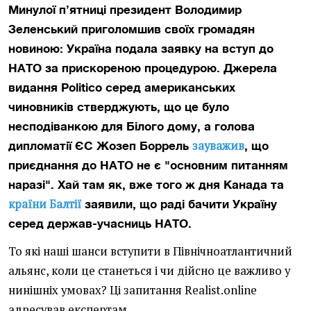
Минулої п’ятниці президент Володимир
Зеленський приголомшив своїх громадян
новиною: Україна подала заявку на вступ до
НАТО за прискореною процедурою. Джерела
видання Politico серед американських
чиновників стверджують, що це було
несподіванкою для Білого дому, а голова
зауважив
дипломатії ЄС Жозеп Боррель
, що
приєднання до НАТО не є "основним питанням
наразі". Хай там як, вже того ж дня Канада та
країни Балтії
заявили, що раді бачити Україну
серед держав-учасниць НАТО.
То які наші шанси вступити в Північноатлантичний
альянс, коли це станеться і чи дійсно це важливо у
нинішніх умовах? Ці запитання Realist.online
адресував експертам.