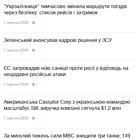
"Укрзалізниця" тимчасово змінила маршрути поїздів
через безпеку: список рейсів і затримок
7 серпня 2026
Зеленський анонсував кадрові рішення у ЗСУ
7 серпня 2026
ЄС запровадив нові санкції проти росії у відповідь на
нещодавні російські атаки
7 серпня 2026
Американська Cassator Corp з українською командою
масштабує SI8: виручка компанії сягнула $1,2 млн
7 серпня 2026
За минулий тижень сили МВС знищили три танки, 149