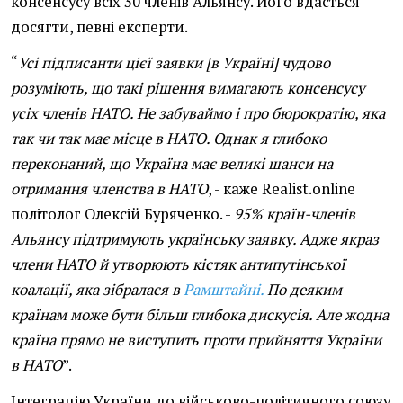
консенсусу всіх 30 членів Альянсу. Його вдасться
досягти, певні експерти.
“
Усі підписанти цієї заявки [в Україні] чудово
розуміють, що такі рішення вимагають консенсусу
усіх членів НАТО. Не забуваймо і про бюрократію, яка
так чи так має місце в НАТО. Однак я глибоко
переконаний, що Україна має великі шанси на
отримання членства в НАТО
, - каже Realist.online
політолог Олексій Буряченко. -
95% країн-членів
Альянсу підтримують українську заявку. Адже якраз
члени НАТО й утворюють кістяк антипутінської
коалації, яка зібралася в
Рамштайні.
По деяким
країнам може бути більш глибока дискусія. Але жодна
країна прямо не виступить проти прийняття України
в НАТО
”.
Інтеграцію України до військово-політичного союзу