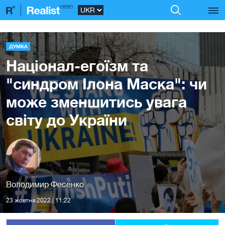
ДУМКА
Націонал-егоїзм та
"синдром Ілона Маска": чи
може зменшитись увага
світу до України
Володимир Фесенко
23 жовтня 2022 | 11:22