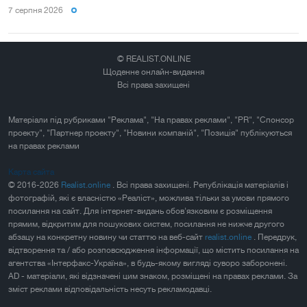
7 серпня 2026
© REALIST.ONLINE
Щоденне онлайн-видання
Всі права захищені
Матеріали під рубриками "Реклама", "На правах реклами", "PR", "Спонсор
проекту", "Партнер проекту", "Новини компаній", "Позиція" публікуються
на правах реклами
Карта сайта
© 2016-2026
Realist.online
. Всі права захищені. Републікація матеріалів і
фотографій, які є власністю «Реаліст», можлива тільки за умови прямого
посилання на сайт. Для інтернет-видань обов'язковим є розміщення
прямим, відкритим для пошукових систем, посилання не нижче другого
абзацу на конкретну новину чи статтю на веб-сайт
realist.online
. Передрук,
відтворення та / або розповсюдження інформації, що містить посилання на
агентства «Інтерфакс-Україна», в будь-якому вигляді суворо заборонені.
AD - матеріали, які відзначені цим знаком, розміщені на правах реклами. За
зміст реклами відповідальність несуть рекламодавці.