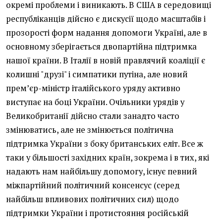
окремі проблеми і виникають. В США в середовищі
республіканців дійсно є дискусії щодо масштабів і
прозорості форм надання допомоги Україні, але в
основному зберігається двопартійна підтримка
нашої країни. В Італії в новій правлячий коаліції є
колишні "друзі" і симпатики путіна, але новий
прем’єр-міністр італійського уряду активно
виступає на боці України. Очільники урядів у
Великобританії дійсно стали занадто часто
змінюватись, але не змінюється політична
підтримка України з боку британських еліт. Все ж
таки у більшості західних країн, зокрема і в тих, які
надають нам найбільшу допомогу, існує певний
міжпартійний політичний консенсус (серед
найбільш впливових політичних сил) щодо
підтримки України і протистояння російській