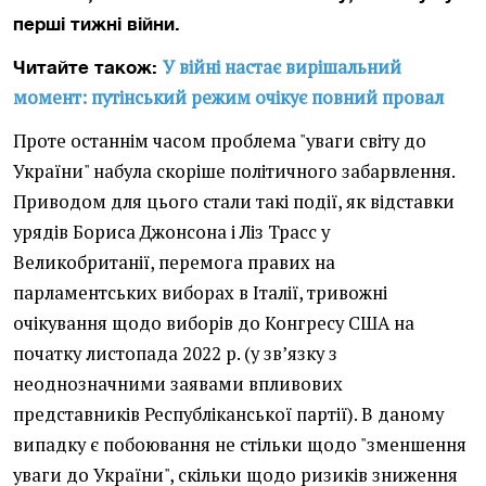
перші тижні війни.
У війні настає вирішальний
Читайте також:
момент: путінський режим очікує повний провал
Проте останнім часом проблема "уваги світу до
України" набула скоріше політичного забарвлення.
Приводом для цього стали такі події, як відставки
урядів Бориса Джонсона і Ліз Трасс у
Великобританії, перемога правих на
парламентських виборах в Італії, тривожні
очікування щодо виборів до Конгресу США на
початку листопада 2022 р. (у зв’язку з
неоднозначними заявами впливових
представників Республіканської партії). В даному
випадку є побоювання не стільки щодо "зменшення
уваги до України", скільки щодо ризиків зниження