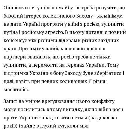
Оцінюючи ситуацію на майбутнє треба розуміти, що
базовий інтерес колективного Заходу – як мінімум
не дати Україні програти у війні з росією, зупинити
путіна і російську агресію. В цьому питанні є повний
консенсус між різними лідерами різних західних
країн. При цьому найбільш послідовні наші
партнери вважають, що росію треба не тільки
зупинити, а перемогти на теренах України. Тому
підтримка України з боку Заходу буде зберігатися і
далі, навіть при певних коливаннях її рівня і
масштабів.
Запит на мирне врегулювання цього конфлікту
може посилитись в тому випадку, якщо війна росії
проти України занадто затягнеться (на декілька
років) і зайде в глухий кут, коли між