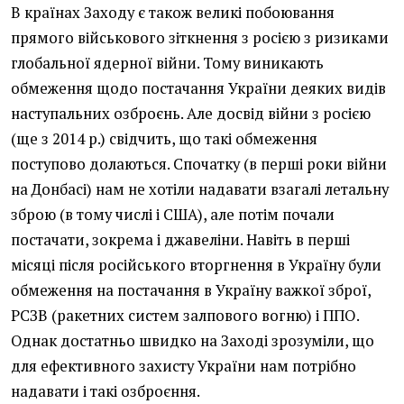
В країнах Заходу є також великі побоювання
прямого військового зіткнення з росією з ризиками
глобальної ядерної війни. Тому виникають
обмеження щодо постачання України деяких видів
наступальних озброєнь. Але досвід війни з росією
(ще з 2014 р.) свідчить, що такі обмеження
поступово долаються. Спочатку (в перші роки війни
на Донбасі) нам не хотіли надавати взагалі летальну
зброю (в тому числі і США), але потім почали
постачати, зокрема і джавеліни. Навіть в перші
місяці після російського вторгнення в Україну були
обмеження на постачання в Україну важкої зброї,
РСЗВ (ракетних систем залпового вогню) і ППО.
Однак достатньо швидко на Заході зрозуміли, що
для ефективного захисту України нам потрібно
надавати і такі озброєння.