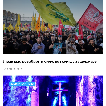
Ліван має роззброїти силу, потужнішу за державу
22 липня 2026