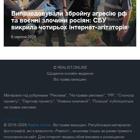
Виправдовували збройну агресію рф
та воєнні злочини росіян: СБУ
викрила чотирьох інтернет-агітаторів
6 серпня 2026
© REALIST.ONLINE
Щоденне онлайн-видання
Всі права захищені
Матеріали під рубриками "Реклама", "На правах реклами", "PR", "Спонсор
проекту", "Партнер проекту", "Новини компаній", "Позиція" публікуються
на правах реклами
Карта сайта
© 2016-2026
Realist.online
. Всі права захищені. Републікація матеріалів і
фотографій, які є власністю «Реаліст», можлива тільки за умови прямого
посилання на сайт. Для інтернет-видань обов'язковим є розміщення