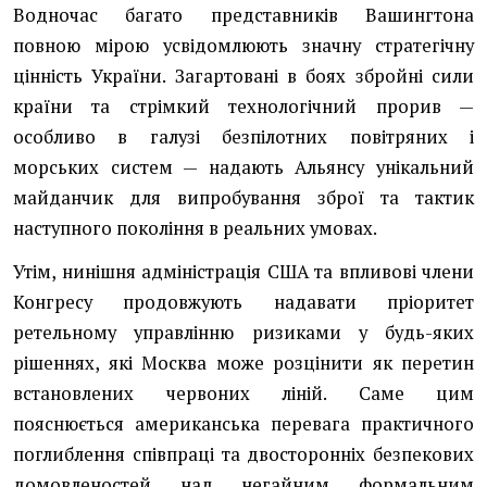
Водночас багато представників Вашингтона
повною мірою усвідомлюють значну стратегічну
цінність України. Загартовані в боях збройні сили
країни та стрімкий технологічний прорив —
особливо в галузі безпілотних повітряних і
морських систем — надають Альянсу унікальний
майданчик для випробування зброї та тактик
наступного покоління в реальних умовах.
Утім, нинішня адміністрація США та впливові члени
Конгресу продовжують надавати пріоритет
ретельному управлінню ризиками у будь-яких
рішеннях, які Москва може розцінити як перетин
встановлених червоних ліній. Саме цим
пояснюється американська перевага практичного
поглиблення співпраці та двосторонніх безпекових
домовленостей над негайним формальним