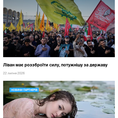
Ліван має роззброїти силу, потужнішу за державу
22 липня 2026