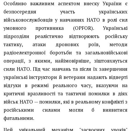
Особливо важливим аспектом внеску України є
безпосередня участь українських
військовослужбовців у навчаннях НАТО в ролі сил
умовного противника (OPFOR). Українські
підрозділи реалістично відтворюють російську
тактику, атаки дронових роїв, методи
радіоелектронної боротьби та загальновійськові
операції, з якими, найімовірніше, зіштовхнуться
сили НАТО. Під час навчань та після їх завершення
українські інструктори й ветерани надають відверті
відгуки в режимі реального часу, вказуючи на
критичні вразливості та тактичні помилки в діях
військ НАТО — помилки, які в реальному конфлікті з
російськими силами могли б виявитися
фатальними.
Цей унікальний механізм "засвоєних уроків"