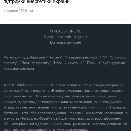
підтримки енергетики України
7 серпня 2026
© REALIST.ONLINE
Щоденне онлайн-видання
Всі права захищені
Матеріали під рубриками "Реклама", "На правах реклами", "PR", "Спонсор
проекту", "Партнер проекту", "Новини компаній", "Позиція" публікуються
на правах реклами
Карта сайта
© 2016-2026
Realist.online
. Всі права захищені. Републікація матеріалів і
фотографій, які є власністю «Реаліст», можлива тільки за умови прямого
посилання на сайт. Для інтернет-видань обов'язковим є розміщення
прямим, відкритим для пошукових систем, посилання не нижче другого
абзацу на конкретну новину чи статтю на веб-сайт
realist.online
. Передрук,
відтворення та / або розповсюдження інформації, що містить посилання на
агентства «Інтерфакс-Україна», в будь-якому вигляді суворо заборонені.
AD - матеріали, які відзначені цим знаком, розміщені на правах реклами. За
зміст реклами відповідальність несуть рекламодавці.