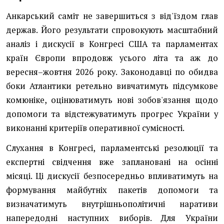
Анкарський саміт не завершиться з від'їздом глав
держав. Його результати спровокують масштабний
аналіз і дискусії в Конгресі США та парламентах
країн Європи впродовж усього літа та аж до
вересня–жовтня 2026 року. Законодавці по обидва
боки Атлантики ретельно вивчатимуть підсумкове
комюніке, оцінюватимуть нові зобов'язання щодо
допомоги та відстежуватимуть прогрес України у
виконанні критеріїв оперативної сумісності.
Слухання в Конгресі, парламентські резолюції та
експертні свідчення вже заплановані на осінні
місяці. Ці дискусії безпосередньо впливатимуть на
формування майбутніх пакетів допомоги та
визначатимуть внутрішньополітичні наративи
напередодні наступних виборів. Для України