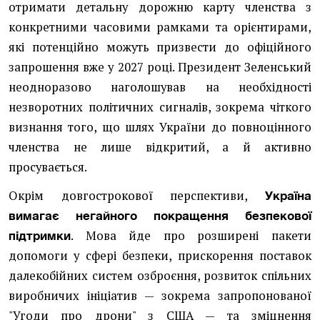
отримати детальну дорожню карту членства з
конкретними часовими рамками та орієнтирами,
які потенційно можуть призвести до офіційного
запрошення вже у 2027 році. Президент Зеленський
неодноразово наголошував на необхідності
незворотних політичних сигналів, зокрема чіткого
визнання того, що шлях України до повноцінного
членства не лише відкритий, а й активно
просувається.
Окрім довгострокової перспективи,
Україна
вимагає негайного покращення безпекової
. Мова йде про розширені пакети
підтримки
допомоги у сфері безпеки, прискорення поставок
далекобійних систем озброєння, розвиток спільних
виробничих ініціатив — зокрема запропонованої
"Угоди про дрони" з США — та зміцнення