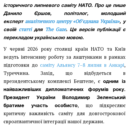
історичного липневого саміту НАТО. Про це пише
Данило Єршов, політолог, молодший
аналітичного центру «Обʼєднана Україна»
експерт
, у
статті
The Gaze
своїй
для
. Ця версія публікації є
перекладом українською мовою.
У червні 2026 року столиці країн НАТО та Київ
ведуть інтенсивну роботу за лаштунками в рамках
підготовки до
саміту Альянсу 7–8 липня в Анкарі
,
Туреччина. Захід, що відбудеться в
президентському комплексі Бештепе, є
одним із
найважливіших дипломатичних форумів року.
Президент України Володимир Зеленський
, що підкреслює
братиме участь особисто
критичну важливість саміту для довгострокової
євроатлантичної інтеграції нашої держави.