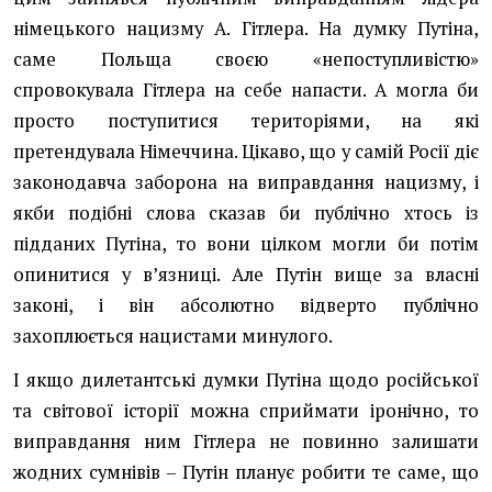
німецького нацизму А. Гітлера. На думку Путіна,
саме Польща своєю «непоступливістю»
спровокувала Гітлера на себе напасти. А могла би
просто поступитися територіями, на які
претендувала Німеччина. Цікаво, що у самій Росії діє
законодавча заборона на виправдання нацизму, і
якби подібні слова сказав би публічно хтось із
підданих Путіна, то вони цілком могли би потім
опинитися у в’язниці. Але Путін вище за власні
законі, і він абсолютно відверто публічно
захоплюється нацистами минулого.
І якщо дилетантські думки Путіна щодо російської
та світової історії можна сприймати іронічно, то
виправдання ним Гітлера не повинно залишати
жодних сумнівів – Путін планує робити те саме, що