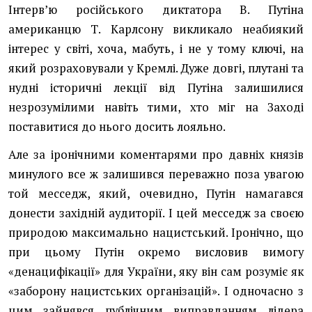
Інтерв’ю російського диктатора В. Путіна
американцю Т. Карлсону викликало неабиякий
інтерес у світі, хоча, мабуть, і не у тому ключі, на
який розраховували у Кремлі. Дуже довгі, плутані та
нудні історичні лекції від Путіна залишилися
незрозумілими навіть тими, хто міг на Заході
поставитися до нього досить лояльно.
Але за іронічними коментарями про давніх князів
минулого все ж залишився переважно поза увагою
той месседж, який, очевидно, Путін намагався
донести західній аудиторії. І цей месседж за своєю
природою максимально нацистський. Іронічно, що
при цьому Путін окремо висловив вимогу
«денацифікації» для України, яку він сам розуміє як
«заборону нацистських організацій». І одночасно з
цим зайнявся публічним виправданням лідера