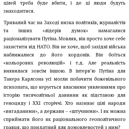
цілей треба буде вбити, і де ці люди будуть
знаходитися.
Тривалий час на Заході низка політиків, журналістів
та інших «лідерів думок» намагалися
раціоналізувати Путіна. Мовляв, він просто хоче себе
захистити від НАТО. Він не хоче, щоб західні війська
наближалися до його кордонів. Він боїться
«кольорових революцій» і т.д. Але реальність
виявилася зовсім іншою. В інтерв’ю Путіна для
Такера Карлсона усі могли побачити божевільного
психопата, що керується власними уявленнями про
історію тисячолітньої давнини як підставою для
геноциду і ХХІ сторіччі. Хто називає цілі народи
«вигаданими», а держави – «штучними». І як можна
сприймати його як раціонального геополітичного
гравця, що придатний для домовленостей з ним?