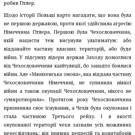
робив Гітлер.
Щодо історії Польщі варто нагадати, що вона була
не першою державою, проти якої здійснила агресію
Німеччина Гітлера. Першою була Чехословаччина,
якій нацисти теж висунули ультиматум: або
віддавайте частину власних територій, або буде
війна. У підсумку лідери держав Заходу домоглися
від Чехословаччини капітуляції, бо занадто боялися
війни. Але «Мюнхенська змова», яка віддала частину
Чехословаччини Німеччині, не зупинила ніякої
війни а також окупації Чехословаччини, нікого не
«умиротворила». Протягом року Чехословаччина
припинила своє існування, а Чехія була окупована і
стала частиною Третього рейху. І в якості
окупованої території чехи зазнали усіх можливих
переслідувань: від прямих репресій та концтаборів