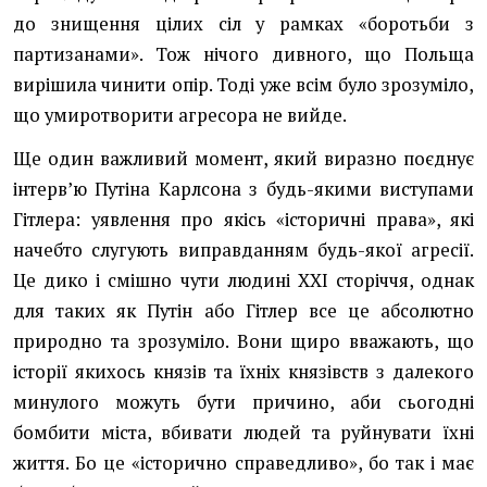
до знищення цілих сіл у рамках «боротьби з
партизанами». Тож нічого дивного, що Польща
вирішила чинити опір. Тоді уже всім було зрозуміло,
що умиротворити агресора не вийде.
Ще один важливий момент, який виразно поєднує
інтерв’ю Путіна Карлсона з будь-якими виступами
Гітлера: уявлення про якісь «історичні права», які
начебто слугують виправданням будь-якої агресії.
Це дико і смішно чути людині ХХІ сторіччя, однак
для таких як Путін або Гітлер все це абсолютно
природно та зрозуміло. Вони щиро вважають, що
історії якихось князів та їхніх князівств з далекого
минулого можуть бути причино, аби сьогодні
бомбити міста, вбивати людей та руйнувати їхні
життя. Бо це «історично справедливо», бо так і має