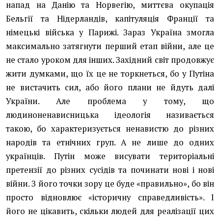
напад на Данію та Норвегію, миттєва окупація
Бельгії та Нідерландів, капітуляція Франції та
німецькі війська у Парижі. Зараз Україна змогла
максимально затягнути перший етап війни, але це
не стало уроком для інших. Західний світ продовжує
жити думками, що їх це не торкнеться, бо у Путіна
не вистачить сил, або його плани не йдуть далі
України. Але проблема у тому, що
людиноненависницька ідеологія називається
такою, бо характеризується ненавистю до різних
народів та етнічних груп. А не лише до одних
українців. Путін може висувати територіальні
претензії до різних сусідів та починати нові і нові
війни. З його точки зору це буде «правильно», бо він
просто відновлює «історичну справедливість». І
його не цікавить, скільки людей для реалізації цих