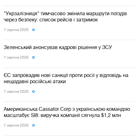
"Укрзалізниця" тимчасово змінила маршрути поїздів
через безпеку: список рейсів і затримок
7 серпня 2026
Зеленський анонсував кадрові рішення у ЗСУ
7 серпня 2026
ЄС запровадив нові санкції проти росії у відповідь на
нещодавні російські атаки
7 серпня 2026
Американська Cassator Corp з українською командою
масштабує SI8: виручка компанії сягнула $1,2 млн
7 серпня 2026