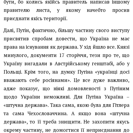
бути, бо колись якійсь правитель написав іншому
правителю листа, у якому начебто просив
приєднати якісь території.
Далі, Путін, фактично, більшу частину свого виступу
присвятив спробам довести, що Україна не має
права на існування як держава. У хід йшло все. Князі
минулого, документи 17 сторіччя, тези про те, що
Україну вигадали в Австрійському генштабі, або у
Польщі. Крім того, на думку Путіна «українці досі
вважають себе росіянами». Це все дуже важливо,
адже показує, що ніякі домовленості з Путіним
щодо України неможливі. Для Путіна Україна –
«штучна держава». Така сама, якою була для Гітлера
та сама Чехословаччина. А якщо вона «штучна
держава», то її треба знищити. Не захопити якусь
окрему частину, не домогтися її неприєднання до