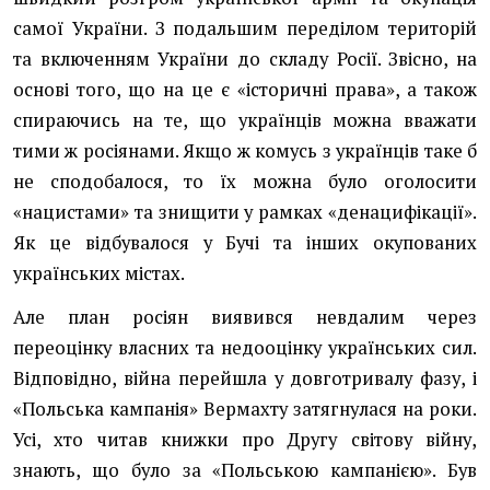
самої України. З подальшим переділом територій
та включенням України до складу Росії. Звісно, на
основі того, що на це є «історичні права», а також
спираючись на те, що українців можна вважати
тими ж росіянами. Якщо ж комусь з українців таке б
не сподобалося, то їх можна було оголосити
«нацистами» та знищити у рамках «денацифікації».
Як це відбувалося у Бучі та інших окупованих
українських містах.
Але план росіян виявився невдалим через
переоцінку власних та недооцінку українських сил.
Відповідно, війна перейшла у довготривалу фазу, і
«Польська кампанія» Вермахту затягнулася на роки.
Усі, хто читав книжки про Другу світову війну,
знають, що було за «Польською кампанією». Був