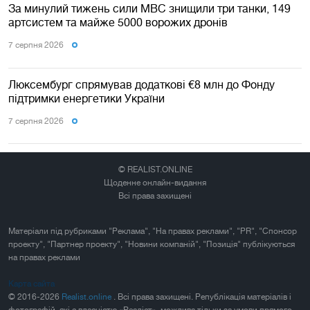
За минулий тижень сили МВС знищили три танки, 149
артсистем та майже 5000 ворожих дронів
7 серпня 2026
Люксембург спрямував додаткові €8 млн до Фонду
підтримки енергетики України
7 серпня 2026
© REALIST.ONLINE
Щоденне онлайн-видання
Всі права захищені
Матеріали під рубриками "Реклама", "На правах реклами", "PR", "Спонсор
проекту", "Партнер проекту", "Новини компаній", "Позиція" публікуються
на правах реклами
Карта сайта
© 2016-2026
Realist.online
. Всі права захищені. Републікація матеріалів і