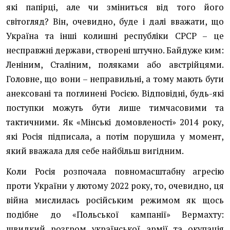
які папірці, але чи зміниться від того його
світогляд? Він, очевидно, буде і далі вважати, що
Україна та інші колишні республіки СРСР – це
несправжні держави, створені штучно. Байдуже ким:
Леніним, Сталіним, поляками або австрійцями.
Головне, що вони – неправильні, а тому мають бути
анексовані та поглинені Росією. Відповідні, будь-які
поступки можуть бути лише тимчасовими та
тактичними. Як «Мінські домовленості» 2014 року,
які Росія підписала, а потім порушила у момент,
який вважала для себе найбільш вигідним.
Коли Росія розпочала повномасштабну агресію
проти України у лютому 2022 року, то, очевидно, ця
війна мислилась російським режимом як щось
подібне до «Польської кампанії» Вермахту:
швидкий розгром української армії та окупація