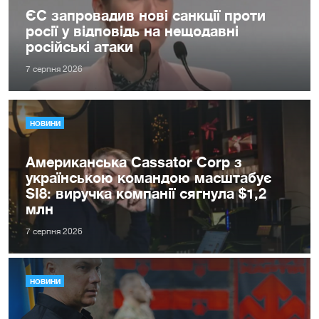
ЄС запровадив нові санкції проти
росії у відповідь на нещодавні
російські атаки
7 серпня 2026
НОВИНИ
Американська Cassator Corp з
українською командою масштабує
SI8: виручка компанії сягнула $1,2
млн
7 серпня 2026
НОВИНИ