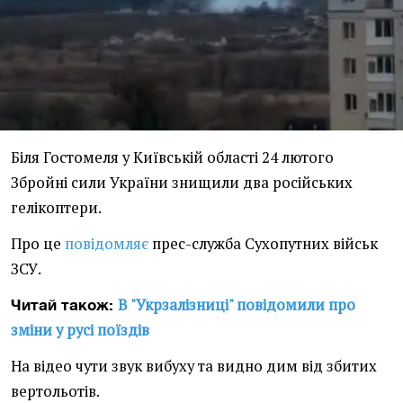
Біля Гостомеля у Київській області 24 лютого
Збройні сили України знищили два російських
гелікоптери.
Про це
повідомляє
прес-служба Сухопутних військ
ЗСУ.
В "Укрзалізниці" повідомили про
Читай також:
зміни у русі поїздів
На відео чути звук вибуху та видно дим від збитих
вертольотів.