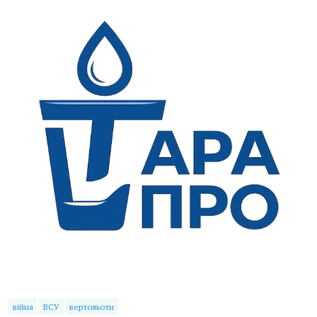
війна
ВСУ
вертольоти