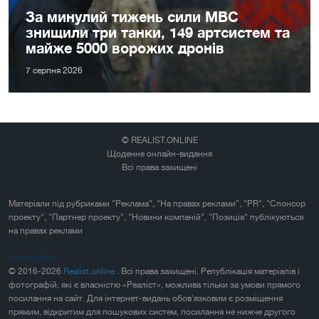
За минулий тижень сили МВС
знищили три танки, 149 артсистем та
майже 5000 ворожих дронів
7 серпня 2026
© REALIST.ONLINE
Щоденне онлайн-видання
Всі права захищені
Матеріали під рубриками "Реклама", "На правах реклами", "PR", "Спонсор
проекту", "Партнер проекту", "Новини компаній", "Позиція" публікуються
на правах реклами
Карта сайта
© 2016-2026
Realist.online
. Всі права захищені. Републікація матеріалів і
фотографій, які є власністю «Реаліст», можлива тільки за умови прямого
посилання на сайт. Для інтернет-видань обов'язковим є розміщення
прямим, відкритим для пошукових систем, посилання не нижче другого