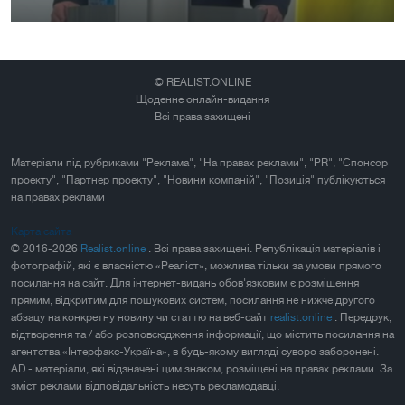
© REALIST.ONLINE
Щоденне онлайн-видання
Всі права захищені
Матеріали під рубриками "Реклама", "На правах реклами", "PR", "Спонсор
проекту", "Партнер проекту", "Новини компаній", "Позиція" публікуються
на правах реклами
Карта сайта
© 2016-2026
Realist.online
. Всі права захищені. Републікація матеріалів і
фотографій, які є власністю «Реаліст», можлива тільки за умови прямого
посилання на сайт. Для інтернет-видань обов'язковим є розміщення
прямим, відкритим для пошукових систем, посилання не нижче другого
абзацу на конкретну новину чи статтю на веб-сайт
realist.online
. Передрук,
відтворення та / або розповсюдження інформації, що містить посилання на
агентства «Інтерфакс-Україна», в будь-якому вигляді суворо заборонені.
AD - матеріали, які відзначені цим знаком, розміщені на правах реклами. За
зміст реклами відповідальність несуть рекламодавці.