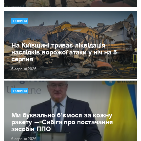
НОВИНИ
На Київщині триває ліквідація
наслідків ворожої атаки у ніч на 5
серпня
6 серпня 2026
НОВИНИ
Ми буквально б’ємося за кожну
ракету — Сибіга про постачання
засобів ППО
6 серпня 2026