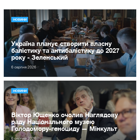
НОВИНИ
Україна планує створити власну
балістику та антибалістику до 2027
року - Зеленський
6 серпня 2026
НОВИНИ
Віктор Ющенко очолив Наглядову
раду Національного музею
Голодомору-геноциду — Мінкульт
6 серпня 2026