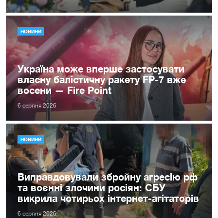
НОВИНИ
Україна може вперше застосувати
власну балістичну ракету FP-7 вже
восени — Fire Point
6 серпня 2026
НОВИНИ
Виправдовували збройну агресію рф
та воєнні злочини росіян: СБУ
викрила чотирьох інтернет-агітаторів
6 серпня 2026