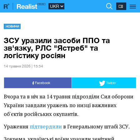
НОВИНИ
ЗСУ уразили засоби ППО та
зв'язку, РЛС "Ястреб" та
логістику росіян
14 травня 2026 | 15:54
Facebook
Twitter
Вчора та в ніч на 14 травня підрозділи Сил оборони
України завдали уражень по низці важливих
об'єктів російських окупантів.
Ураження
підтвердили
в Генеральному штабі ЗСУ.
Зокрема, українські воїни уразили зенітний