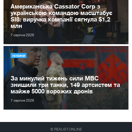
Американська Cassator Corp з
українською командою масштабує
SI8: виручка компанії сягнула $1,2
млн
7 серпня 2026
НОВИНИ
За минулий тижень сили МВС
знищили три танки, 149 артсистем та
майже 5000 ворожих дронів
7 серпня 2026
© REALIST.ONLINE