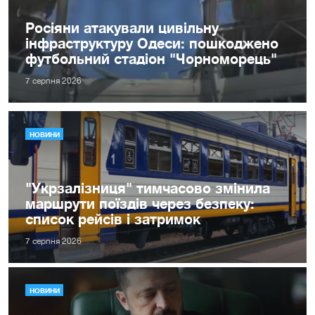
Росіяни атакували цивільну
інфраструктуру Одеси: пошкоджено
футбольний стадіон "Чорноморець"
7 серпня 2026
НОВИНИ
"Укрзалізниця" тимчасово змінила
маршрути поїздів через безпеку:
список рейсів і затримок
7 серпня 2026
НОВИНИ