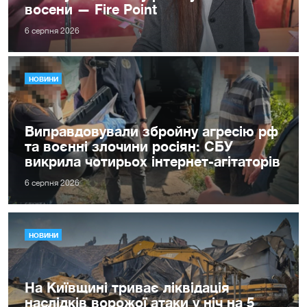
восени — Fire Point
6 серпня 2026
НОВИНИ
Виправдовували збройну агресію рф
та воєнні злочини росіян: СБУ
викрила чотирьох інтернет-агітаторів
6 серпня 2026
НОВИНИ
На Київщині триває ліквідація
наслідків ворожої атаки у ніч на 5