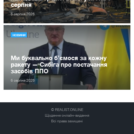
серпня
6 серпня 2026
НОВИНИ
Ми буквально б’ємося за кожну
ракету — Сибіга про постачання
засобів ППО
6 серпня 2026
© REALIST.ONLINE
Щоденне онлайн-видання
Всі права захищені