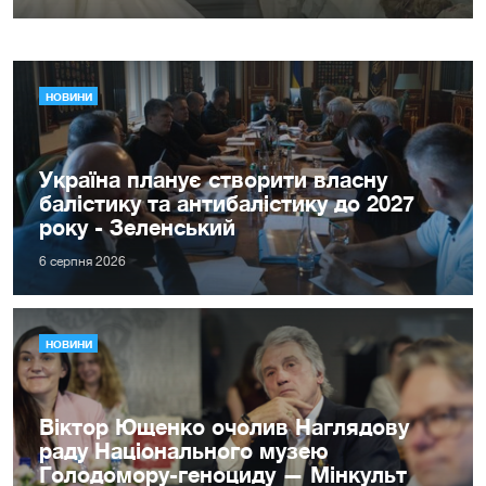
НОВИНИ
Україна планує створити власну
балістику та антибалістику до 2027
року - Зеленський
6 серпня 2026
НОВИНИ
Віктор Ющенко очолив Наглядову
раду Національного музею
Голодомору-геноциду — Мінкульт