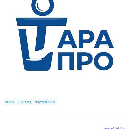
злива
Лондон
підтоплення