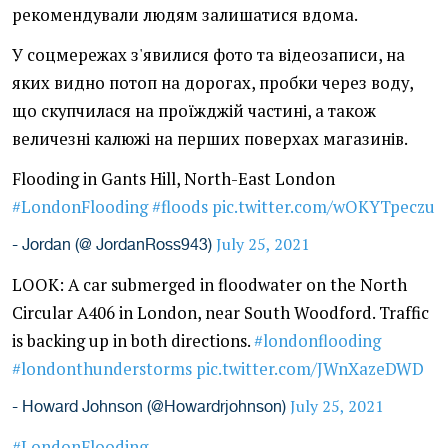
рекомендували людям залишатися вдома.
У соцмережах з'явилися фото та відеозаписи, на
яких видно потоп на дорогах, пробки через воду,
що скупчилася на проїжджій частині, а також
величезні калюжі на перших поверхах магазинів.
Flooding in Gants Hill, North-East London
#LondonFlooding
#floods
pic.twitter.com/wOKYTpeczu
July 25, 2021
- Jordan (@ JordanRoss943)
LOOK: A car submerged in floodwater on the North
Circular A406 in London, near South Woodford. Traffic
is backing up in both directions.
#londonflooding
#londonthunderstorms
pic.twitter.com/JWnXazeDWD
July 25, 2021
- Howard Johnson (@Howardrjohnson)
#LondonFlooding