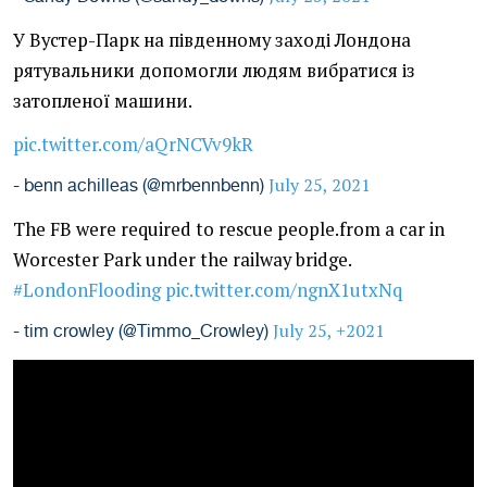
У Вустер-Парк на південному заході Лондона
рятувальники допомогли людям вибратися із
затопленої машини.
pic.twitter.com/aQrNCVv9kR
July 25, 2021
- benn achilleas (@mrbennbenn)
The FB were required to rescue people.from a car in
Worcester Park under the railway bridge.
#LondonFlooding
pic.twitter.com/ngnX1utxNq
July 25, +2021
- tim crowley (@Timmo_Crowley)