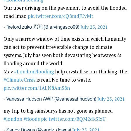
Our uber driving on the pavement to avoid the flooded
road lmao
pic.twitter.com/cQ8mdJUvMt
July 25, 2021
- firelord zuko 🇵🇭 (@ arvingasco99)
Only a narrow window of time exists in which humanity
can act to prevent irreversible change to climate
systems. July has seen both devastating heatwaves &
flooding around the world.
May
#LondonFlooding
help crystallise our thinking; the
#ClimateCrisis
is real. No time to waste.
pic.twitter.com/1ALN8Am58n
July 25, 2021
- Vanessa Hudson AWP (@vanessahhudson)
my trip to big sainsburys has not gone as planned
#london
#floods
pic.twitter.com/RQM2dk3IzU
July 25, 2021
- Sandy Downs (@sandy_downs)