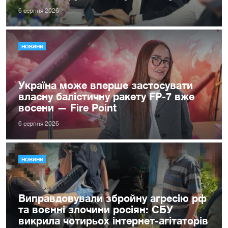
6 серпня 2026
НОВИНИ
Україна може вперше застосувати
власну балістичну ракету FP-7 вже
восени — Fire Point
6 серпня 2026
НОВИНИ
Виправдовували збройну агресію рф
та воєнні злочини росіян: СБУ
викрила чотирьох інтернет-агітаторів