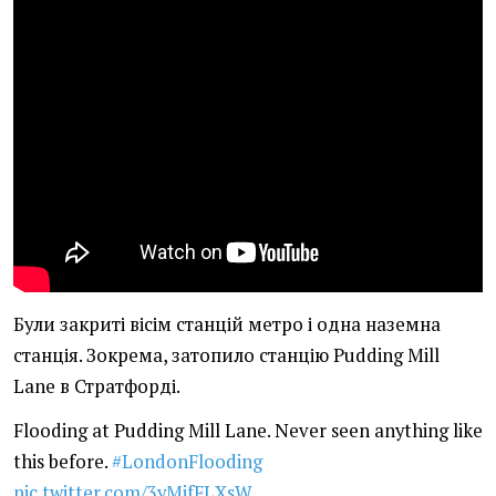
Були закриті вісім станцій метро і одна наземна
станція. Зокрема, затопило станцію Pudding Mill
Lane в Стратфорді.
Flooding at Pudding Mill Lane. Never seen anything like
this before.
#LondonFlooding
pic.twitter.com/3yMjfFLXsW