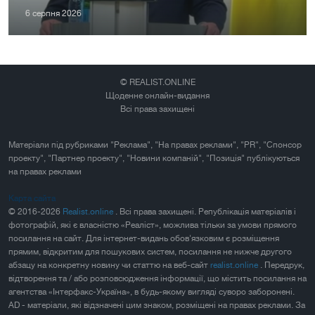
6 серпня 2026
© REALIST.ONLINE
Щоденне онлайн-видання
Всі права захищені
Матеріали під рубриками "Реклама", "На правах реклами", "PR", "Спонсор
проекту", "Партнер проекту", "Новини компаній", "Позиція" публікуються
на правах реклами
Карта сайта
© 2016-2026
Realist.online
. Всі права захищені. Републікація матеріалів і
фотографій, які є власністю «Реаліст», можлива тільки за умови прямого
посилання на сайт. Для інтернет-видань обов'язковим є розміщення
прямим, відкритим для пошукових систем, посилання не нижче другого
абзацу на конкретну новину чи статтю на веб-сайт
realist.online
. Передрук,
відтворення та / або розповсюдження інформації, що містить посилання на
агентства «Інтерфакс-Україна», в будь-якому вигляді суворо заборонені.
AD - матеріали, які відзначені цим знаком, розміщені на правах реклами. За