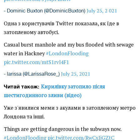
July 25, 2 021
- Dominic Buxton (@DominicBuxton)
Одна з користувачів Twitter показала, як їде в
затопленому автобусі.
Casual burst manhole and my bus flooded with sewage
water in Hackney
#LondonFlooding
pic.twitter.com/mtS1rvl4F1
July 25, 2021
- larissa (@LarissaRose_)
Кирилівку затопило після
Читай також:
шестигодинного зливи (відео)
Уже з'явилися меми з акулами в затопленому метро
Лондона та інші.
Things are getting dangerous in the subways now.
#LondonFlooding
pic.twitter.com/RwCxIjGZtC