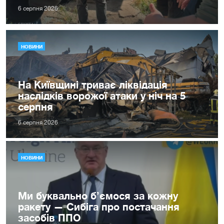
6 серпня 2026
НОВИНИ
На Київщині триває ліквідація
наслідків ворожої атаки у ніч на 5
серпня
6 серпня 2026
НОВИНИ
Ми буквально б’ємося за кожну
ракету — Сибіга про постачання
засобів ППО