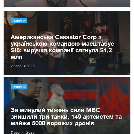
НОВИНИ
Американська Cassator Corp з
українською командою масштабує
SI8: виручка компанії сягнула $1,2
млн
7 серпня 2026
НОВИНИ
За минулий тижень сили МВС
знищили три танки, 149 артсистем та
майже 5000 ворожих дронів
7 серпня 2026