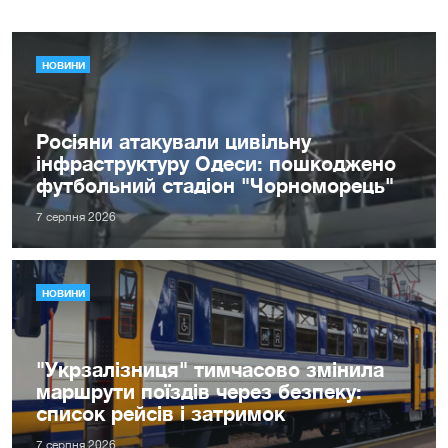
НОВИНИ
Росіяни атакували цивільну
інфраструктуру Одеси: пошкоджено
футбольний стадіон "Чорноморець"
7 серпня 2026
НОВИНИ
"Укрзалізниця" тимчасово змінила
маршрути поїздів через безпеку:
список рейсів і затримок
7 серпня 2026