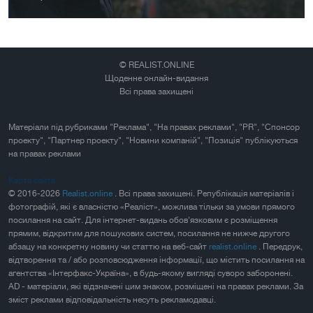
© REALIST.ONLINE
Щоденне онлайн-видання
Всі права захищені
Матеріали під рубриками "Реклама", "На правах реклами", "PR", "Спонсор
проекту", "Партнер проекту", "Новини компаній", "Позиція" публікуються
на правах реклами
Карта сайта
© 2016-2026
Realist.online
. Всі права захищені. Републікація матеріалів і
фотографій, які є власністю «Реаліст», можлива тільки за умови прямого
посилання на сайт. Для інтернет-видань обов'язковим є розміщення
прямим, відкритим для пошукових систем, посилання не нижче другого
абзацу на конкретну новину чи статтю на веб-сайт
realist.online
. Передрук,
відтворення та / або розповсюдження інформації, що містить посилання на
агентства «Інтерфакс-Україна», в будь-якому вигляді суворо заборонені.
AD - матеріали, які відзначені цим знаком, розміщені на правах реклами. За
зміст реклами відповідальність несуть рекламодавці.