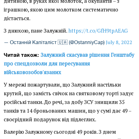
дитиною, в руках якої молоток, а окупантів – з
іграшкою, якою цим молотком систематично
дістається.
З днюхою, пане Залужній.
https://t.co/GfH9tpAEAG
July 8, 2022
— Останній Капіталіст 🇺🇦 (@OstanniyCap)
Залужний скасував рішення Генштабу
Читай також:
про спецдозволи для пересування
військовозобов'язаних
У мережі пожартували, що Залужний настільки
крутий, що замість свічок на святковому торті задує
російські танки. До речі, за добу ЗСУ знищили 35
танків та 14 броньованих машин, що у сумі дає 49 –
своєрідний подарунок від підлеглих.
Валерію Залужному сьогодні 49 років. З днем