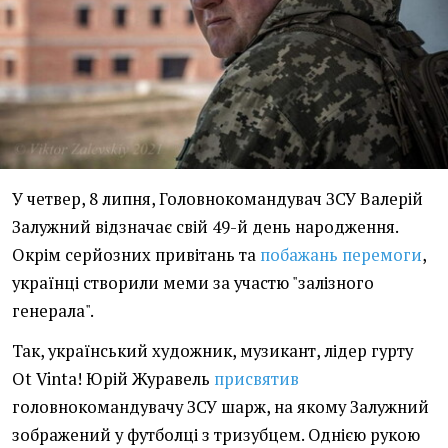
У четвер, 8 липня, Головнокомандувач ЗСУ Валерій
Залужний відзначає свій 49-й день народження.
Окрім серйозних привітань та
побажань перемоги
,
українці створили меми за участю "залізного
генерала".
Так, український художник, музикант, лідер гурту
Ot Vinta! Юрій Журавель
присвятив
головнокомандувачу ЗСУ шарж, на якому Залужний
зображений у футболці з тризубцем. Однією рукою