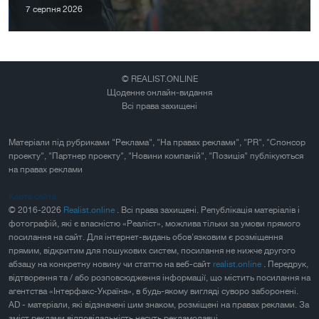
7 серпня 2026
© REALIST.ONLINE
Щоденне онлайн-видання
Всі права захищені
Матеріали під рубриками "Реклама", "На правах реклами", "PR", "Спонсор
проекту", "Партнер проекту", "Новини компаній", "Позиція" публікуються
на правах реклами
Карта сайта
© 2016-2026
Realist.online
. Всі права захищені. Републікація матеріалів і
фотографій, які є власністю «Реаліст», можлива тільки за умови прямого
посилання на сайт. Для інтернет-видань обов'язковим є розміщення
прямим, відкритим для пошукових систем, посилання не нижче другого
абзацу на конкретну новину чи статтю на веб-сайт
realist.online
. Передрук,
відтворення та / або розповсюдження інформації, що містить посилання на
агентства «Інтерфакс-Україна», в будь-якому вигляді суворо заборонені.
AD - матеріали, які відзначені цим знаком, розміщені на правах реклами. За
зміст реклами відповідальність несуть рекламодавці.