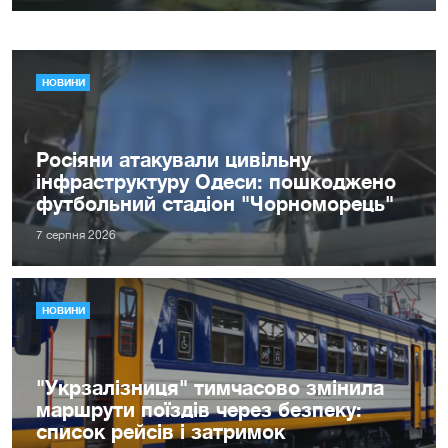
НОВИНИ
Росіяни атакували цивільну
інфраструктуру Одеси: пошкоджено
футбольний стадіон "Чорноморець"
7 серпня 2026
НОВИНИ
"Укрзалізниця" тимчасово змінила
маршрути поїздів через безпеку:
список рейсів і затримок