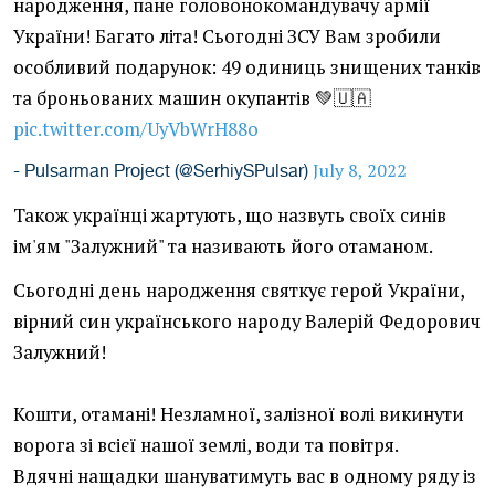
народження, пане головонокомандувачу армії
України! Багато літа! Сьогодні ЗСУ Вам зробили
особливий подарунок: 49 одиниць знищених танків
та броньованих машин окупантів 💚🇺🇦
pic.twitter.com/UyVbWrH88o
July 8, 2022
- Pulsarman Project (@SerhiySPulsar)
Також українці жартують, що назвуть своїх синів
ім'ям "Залужний" та називають його отаманом.
Сьогодні день народження святкує герой України,
вірний син українського народу Валерій Федорович
Залужний!
Кошти, отамані! Незламної, залізної волі викинути
ворога зі всієї нашої землі, води та повітря.
Вдячні нащадки шануватимуть вас в одному ряду із