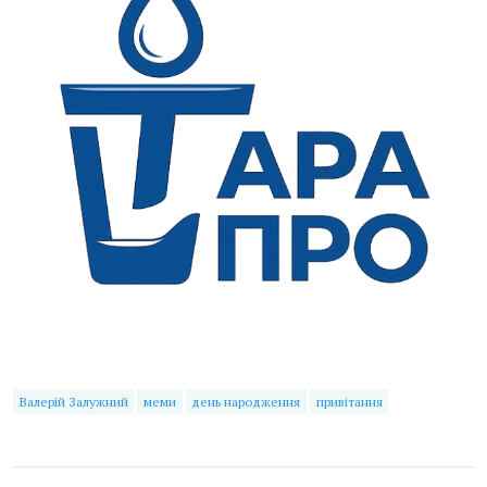
Валерій Залужний
меми
день народження
привітання