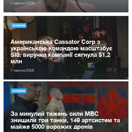
7 серпня 2026
НОВИНИ
Американська Cassator Corp з
українською командою масштабує
SI8: виручка компанії сягнула $1,2
млн
7 серпня 2026
НОВИНИ
За минулий тижень сили МВС
знищили три танки, 149 артсистем та
майже 5000 ворожих дронів