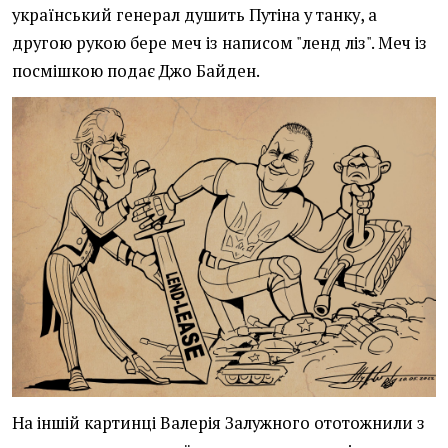
український генерал душить Путіна у танку, а
другою рукою бере меч із написом "ленд ліз". Меч із
посмішкою подає Джо Байден.
На іншій картинці Валерія Залужного ототожнили з