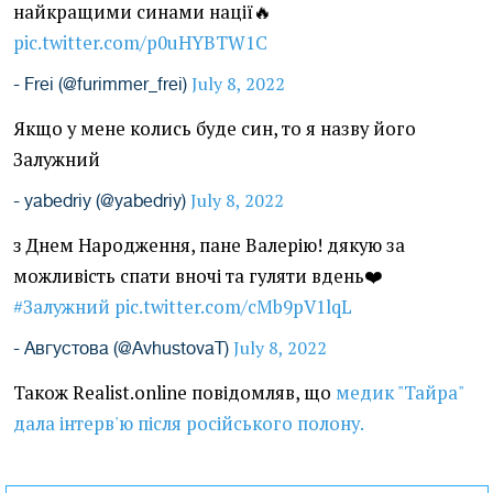
найкращими синами нації🔥
pic.twitter.com/p0uHYBTW1C
July 8, 2022
- Frei (@furimmer_frei)
Якщо у мене колись буде син, то я назву його
Залужний
July 8, 2022
- yabedriy (@yabedriy)
з Днем Народження, пане Валерію! дякую за
можливість спати вночі та гуляти вдень❤️
#Залужний
pic.twitter.com/cMb9pV1lqL
July 8, 2022
- Августова (@AvhustovaT)
Також Realist.online повідомляв, що
медик "Тайра"
дала інтерв'ю після російського полону.