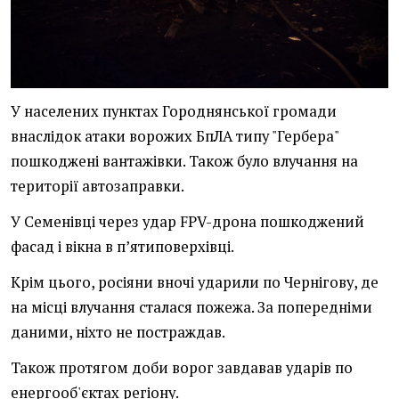
У населених пунктах Городнянської громади
внаслідок атаки ворожих БпЛА типу "Гербера"
пошкоджені вантажівки. Також було влучання на
території автозаправки.
У Семенівці через удар FPV-дрона пошкоджений
фасад і вікна в пʼятиповерхівці.
Крім цього, росіяни вночі ударили по Чернігову, де
на місці влучання сталася пожежа. За попередніми
даними, ніхто не постраждав.
Також протягом доби ворог завдавав ударів по
енергооб'єктах регіону.