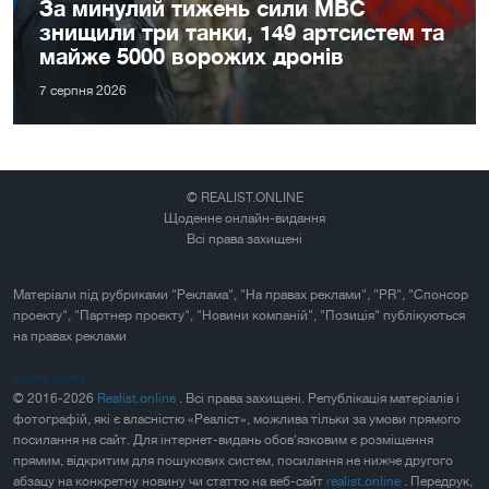
За минулий тижень сили МВС
знищили три танки, 149 артсистем та
майже 5000 ворожих дронів
7 серпня 2026
© REALIST.ONLINE
Щоденне онлайн-видання
Всі права захищені
Матеріали під рубриками "Реклама", "На правах реклами", "PR", "Спонсор
проекту", "Партнер проекту", "Новини компаній", "Позиція" публікуються
на правах реклами
Карта сайта
© 2016-2026
Realist.online
. Всі права захищені. Републікація матеріалів і
фотографій, які є власністю «Реаліст», можлива тільки за умови прямого
посилання на сайт. Для інтернет-видань обов'язковим є розміщення
прямим, відкритим для пошукових систем, посилання не нижче другого
абзацу на конкретну новину чи статтю на веб-сайт
realist.online
. Передрук,