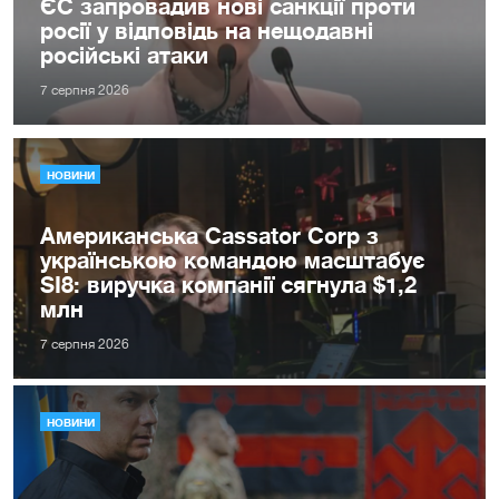
ЄС запровадив нові санкції проти
росії у відповідь на нещодавні
російські атаки
7 серпня 2026
НОВИНИ
Американська Cassator Corp з
українською командою масштабує
SI8: виручка компанії сягнула $1,2
млн
7 серпня 2026
НОВИНИ