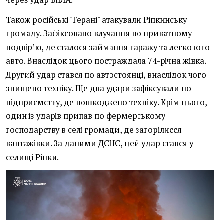
через удар БпЛА.
Також російські "Герані" атакували Ріпкинську
громаду. Зафіксовано влучання по приватному
подвірʼю, де сталося займання гаражу та легкового
авто. Внаслідок цього постраждала 74-річна жінка.
Другий удар стався по автостоянці, внаслідок чого
знищено техніку. Ще два удари зафіксували по
підприємству, де пошкоджено техніку. Крім цього,
один із ударів припав по фермерському
господарству в селі громади, де загорілисся
вантажівки. За даними ДСНС, цей удар стався у
селищі Ріпки.