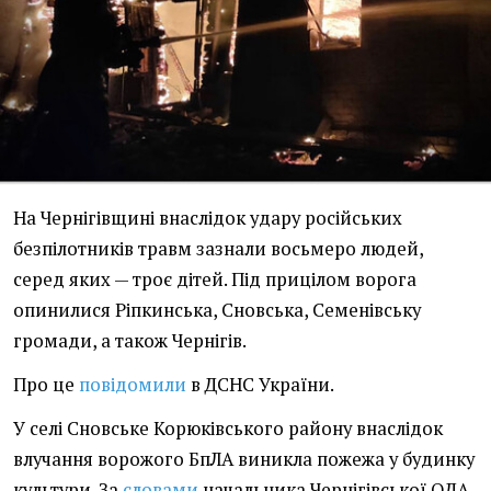
На Чернігівщині внаслідок удару російських
безпілотників травм зазнали восьмеро людей,
серед яких — троє дітей. Під прицілом ворога
опинилися Ріпкинська, Сновська, Семенівську
громади, а також Чернігів.
Про це
повідомили
в ДСНС України.
У селі Сновське Корюківського району внаслідок
влучання ворожого БпЛА виникла пожежа у будинку
культури. За
словами
начальника Чернігівської ОДА