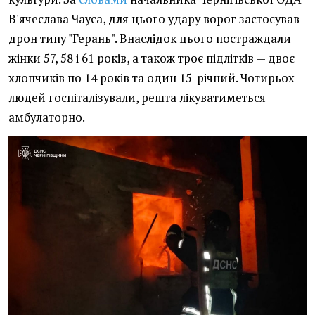
В'ячеслава Чауса, для цього удару ворог застосував
дрон типу "Герань". Внаслідок цього постраждали
жінки 57, 58 і 61 років, а також троє підлітків — двоє
хлопчиків по 14 років та один 15-річний. Чотирьох
людей госпіталізували, решта лікуватиметься
амбулаторно.