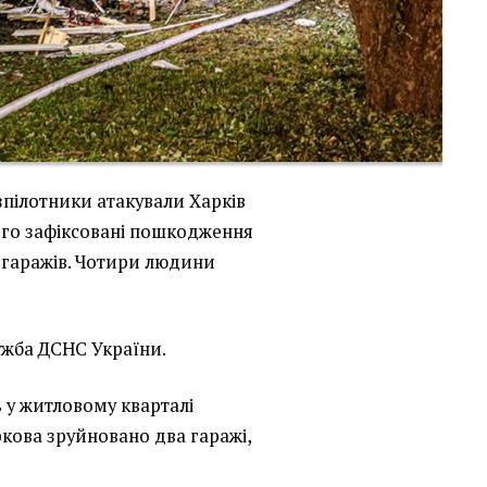
езпілотники атакували Харків
чого зафіксовані пошкодження
а гаражів. Чотири людини
жба ДСНС України.
 у житловому кварталі
кова зруйновано два гаражі,