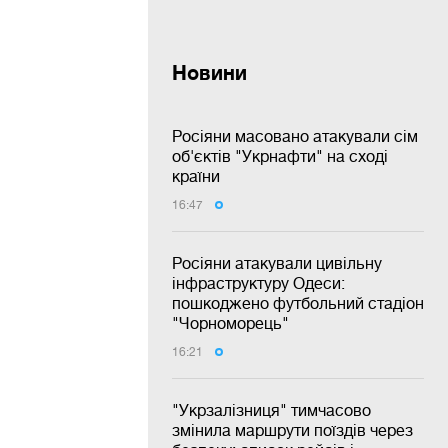
Новини
Росіяни масовано атакували сім
об'єктів "Укрнафти" на сході
країни
16:47
Росіяни атакували цивільну
інфраструктуру Одеси:
пошкоджено футбольний стадіон
"Чорноморець"
16:21
"Укрзалізниця" тимчасово
змінила маршрути поїздів через