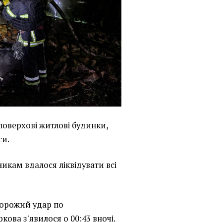
оверхові житлові будинки,
си.
икам вдалося ліквідувати всі
орожий удар по
ова з'явилося о 00:43 вночі.