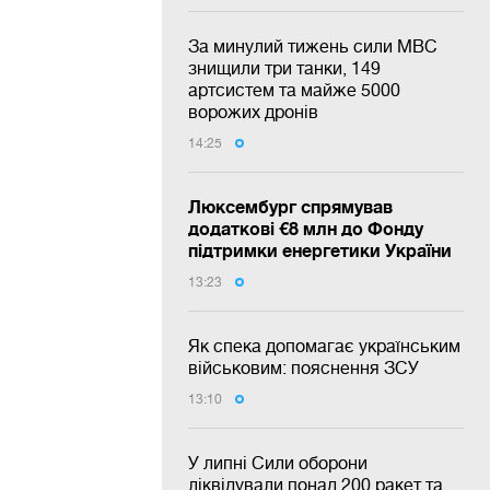
За минулий тижень сили МВС
знищили три танки, 149
артсистем та майже 5000
ворожих дронів
14:25
Люксембург спрямував
додаткові €8 млн до Фонду
підтримки енергетики України
13:23
Як спека допомагає українським
військовим: пояснення ЗСУ
13:10
У липні Сили оборони
ліквідували понад 200 ракет та