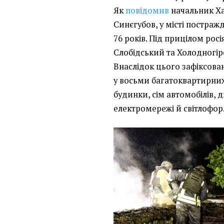
Як
повідомив
начальник Ха
Синєгубов, у місті постражд
76 років. Під прицілом рос
Слобідський та Холодногір
Внаслідок цього зафіксова
у восьми багатоквартирних
будинки, сім автомобілів, дв
електромережі й світлофор