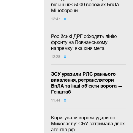
більш ніж 5000 ворожих БпЛА —
Міноборони
12:47
Російські ДРГ обходять лінію
фронту на Вовчанському
напрямку: яка їхня мета
12:28
ЗСУ уразили РЛС раннього
виявлення, ретранслятори
БпЛА та інші об'єкти ворога —
Генштаб
11:44
Коригували ворожі удари по
Миколаєву: СБУ затримала двох
агентів рф