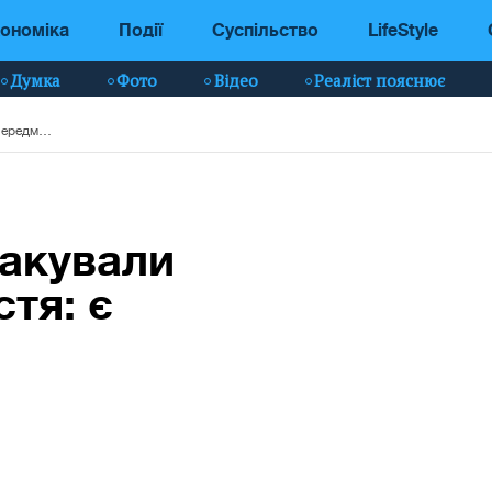
ономіка
Події
Суспільство
LifeStyle
Думка
Фото
Відео
Реаліст пояснює
Російські БпЛА атакували Харків та передмістя: є постраждалі
такували
стя: є