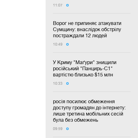
11:07
Ворог не припиняє атакувати
Сумщину: внаслідок обстрілу
постраждали 12 людей
10:49
У Криму "Маґури" знищили
російський "Панцирь-С1"
вартістю близько $15 млн
10:33
росія посилює обмеження
доступу громадян до інтернету:
лише третина мобільних сесій
була без обмежень
09:59