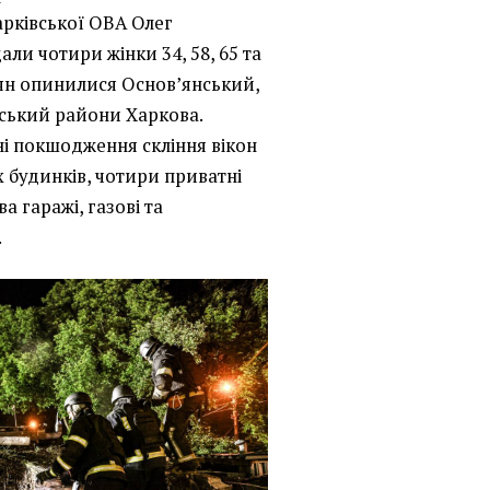
рківської ОВА Олег
али чотири жінки 34, 58, 65 та
іян опинилися Основ’янський,
ський райони Харкова.
ні покшодження скління вікон
 будинків, чотири приватні
а гаражі, газові та
.