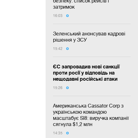
безпеку: список рейсів і
затримок
16:03
Зеленський анонсував кадрові
рішення у ЗСУ
15:42
ЄС запровадив нові санкції
проти росії у відповідь на
нещодавні російські атаки
15:26
Американська Cassator Corp з
українською командою
масштабує SI8: виручка компанії
сягнула $1,2 млн
14:35