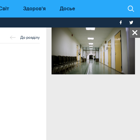
Світ
Здоров'я
Досье
До розділу