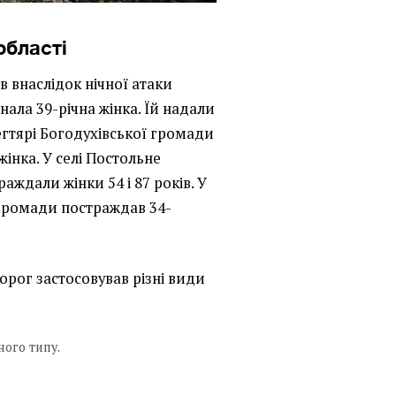
області
ів внаслідок нічної атаки
знала 39-річна жінка. Їй надали
Дегтярі Богодухівської громади
жінка. У селі Постольне
аждали жінки 54 і 87 років. У
 громади постраждав 34-
орог застосовував різні види
ного типу.