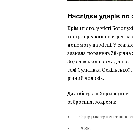
Наслідки ударів по 
Крім цього, у місті Богодух
гострої реакції на стрес за
допомогу на місці. У селі 
зазнала поранень 38-річна 
Золочівської громади постр
селі Сулигівка Оскільської
річний чоловік.
Для обстрілів Харківщини в
озброєння, зокрема:
Одну ракету невстановле
РСЗВ.