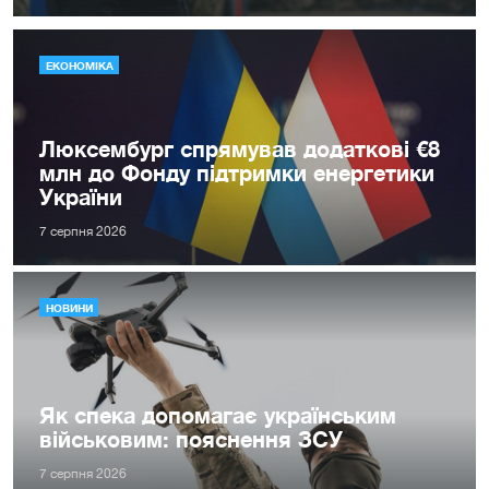
ЕКОНОМІКА
Люксембург спрямував додаткові €8
млн до Фонду підтримки енергетики
України
7 серпня 2026
НОВИНИ
Як спека допомагає українським
військовим: пояснення ЗСУ
7 серпня 2026