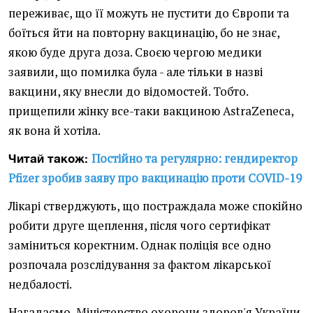
переживає, що її можуть не пустити до Європи та
боїться йти на повторну вакцинацію, бо не знає,
якою буде друга доза. Своєю чергою медики
заявили, що помилка була - але тільки в назві
вакцини, яку внесли до відомостей. Тобто.
прищепили жінку все-таки вакциною AstraZeneca,
як вона й хотіла.
Постійно та регулярно: гендиректор
Читай також:
Pfizer зробив заяву про вакцинацію проти COVID-19
Лікарі стверджують, що постраждала може спокійно
робити друге щеплення, після чого сертифікат
заміниться коректним. Однак поліція все одно
розпочала розслідування за фактом лікарської
недбалості.
Нагадаємо, Міністерство охорони здоров'я України