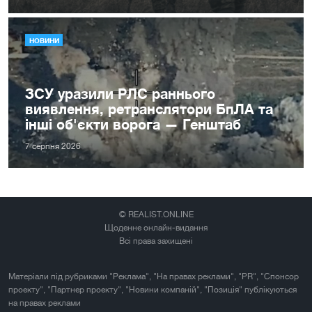
НОВИНИ
ЗСУ уразили РЛС раннього
виявлення, ретранслятори БпЛА та
інші об'єкти ворога — Генштаб
7 серпня 2026
© REALIST.ONLINE
Щоденне онлайн-видання
Всі права захищені
Матеріали під рубриками "Реклама", "На правах реклами", "PR", "Спонсор
проекту", "Партнер проекту", "Новини компаній", "Позиція" публікуються
на правах реклами