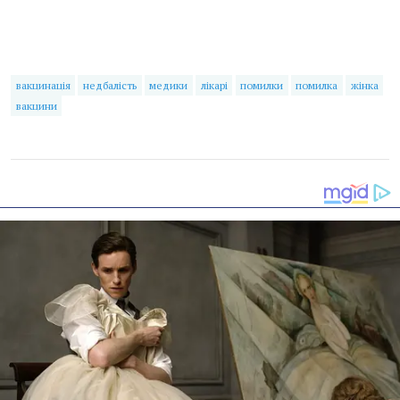
вакцинація
недбалість
медики
лікарі
помилки
помилка
жінка
вакцини