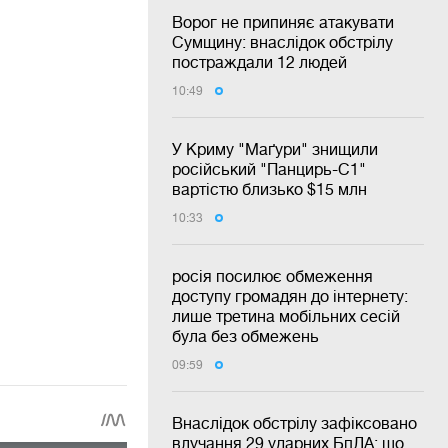
Ворог не припиняє атакувати
Сумщину: внаслідок обстрілу
постраждали 12 людей
10:49
У Криму "Маґури" знищили
російський "Панцирь-С1"
вартістю близько $15 млн
10:33
росія посилює обмеження
доступу громадян до інтернету:
лише третина мобільних сесій
була без обмежень
09:59
Внаслідок обстрілу зафіксовано
влучання 29 ударних БпЛА: що