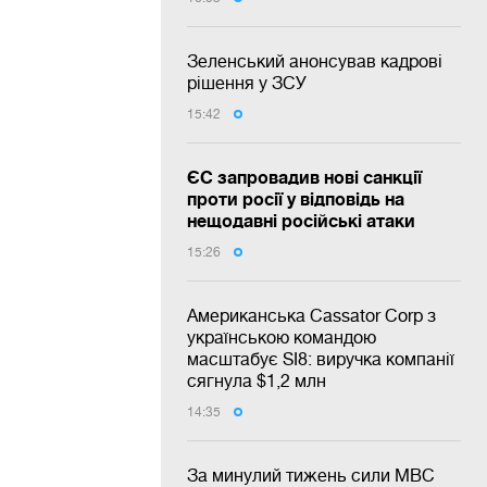
Зеленський анонсував кадрові
рішення у ЗСУ
15:42
ЄС запровадив нові санкції
проти росії у відповідь на
нещодавні російські атаки
15:26
Американська Cassator Corp з
українською командою
масштабує SI8: виручка компанії
сягнула $1,2 млн
14:35
За минулий тижень сили МВС