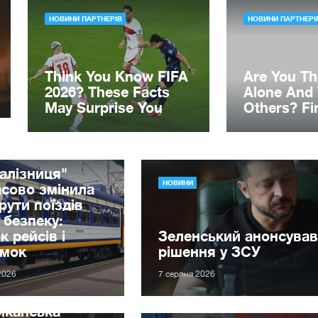
алізниця"
НОВИНИ
сово змінила
ути поїздів
 безпеку:
к рейсів і
Зеленський анонсував
имок
рішення у ЗСУ
2026
7 серпня 2026
иканська