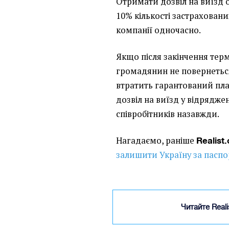
Отримати дозвіл на виїзд 
10% кількості застрахованих
компанії одночасно.
Якщо після закінчення тер
громадянин не повернеться
втратить гарантований пла
дозвіл на виїзд у відряджен
співробітників назавжди.
Нагадаємо, раніше
Realist.
залишити Україну за пасп
Читайте Real