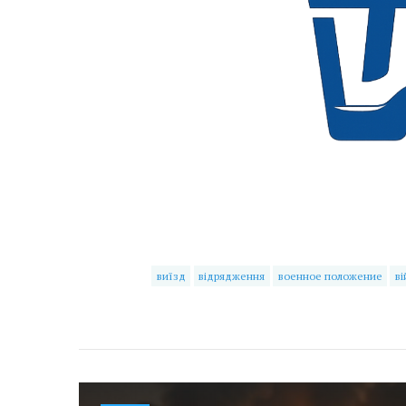
виїзд
відрядження
военное положение
ві