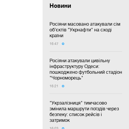
Новини
Росіяни масовано атакували сім
об'єктів "Укрнафти" на сході
країни
16:47
Росіяни атакували цивільну
інфраструктуру Одеси:
пошкоджено футбольний стадіон
"Чорноморець"
16:21
"Укрзалізниця" тимчасово
змінила маршрути поїздів через
безпеку: список рейсів і
затримок
16:03