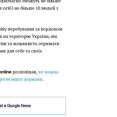
одночасно зможуть не більше
 осіб і не більше 10 людей з
міну перебування за кордоном
 на територію України, він
тіж та можливість отримати
ня для себе та своїх
розповідав,
чи можна
online
ортом іншої держави
.
ist в Google News