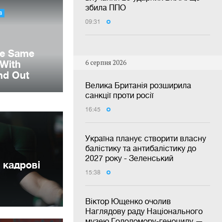
збила ППО
09:31
6 серпня 2026
Велика Британія розширила
санкції проти росії
16:45
Україна планує створити власну
балістику та антибалістику до
2027 року - Зеленський
 кадрові
15:38
Віктор Ющенко очолив
Наглядову раду Національного
музею Голодомору-геноциду —