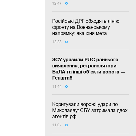
12:47
Російські ДРГ обходять лінію
фронту на Вовчанському
напрямку: яка їхня мета
12:28
ЗСУ уразили РЛС раннього
виявлення, ретранслятори
БпЛА та інші об'єкти ворога —
Генштаб
11:44
Коригували ворожі удари по
Миколаєву: СБУ затримала двох
агентів рф
11:07