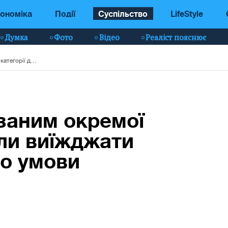
ономіка
Події
Суспільство
LifeStyle
Думка
Фото
Відео
Реаліст пояснює
Військовозобов'язаним окремої категорії дозволили виїжджати за кордон: названо умови
заним окремої
или виїжджати
но умови