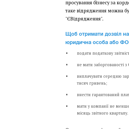
просування бізнесу за кор
таке відрядження можна буде
"ЄВідрядження".
Щоб отримати дозвіл на
юридична особа або ФО
подати податкову звітніст
не мати заборгованості з 
виплачувати середню зар
тисяч гривень;
внести гарантований плат
мати у компанії не менше
місяць звітного кварталу.