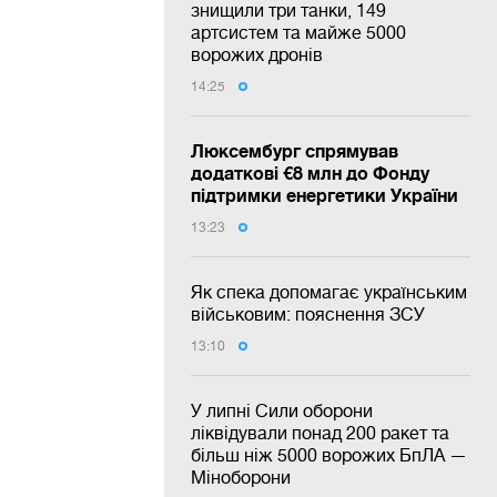
знищили три танки, 149
артсистем та майже 5000
ворожих дронів
14:25
Люксембург спрямував
додаткові €8 млн до Фонду
підтримки енергетики України
13:23
Як спека допомагає українським
військовим: пояснення ЗСУ
13:10
У липні Сили оборони
ліквідували понад 200 ракет та
більш ніж 5000 ворожих БпЛА —
Міноборони