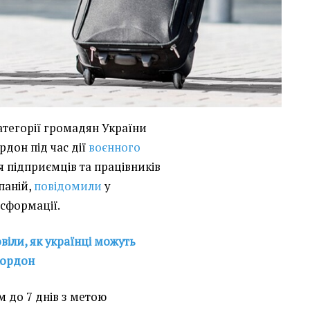
атегорії громадян України
рдон під час дії
воєнного
я підприємців та працівників
паній,
повідомили
у
нсформації.
віли, як українці можуть
кордон
м до 7 днів з метою