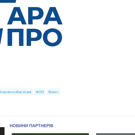
йськовозобов'язані
ФОП
бізнес