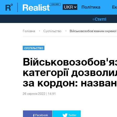
Політика
Ек
Статті
Головна
Суспільство
СУСПІЛЬСТВО
Військовозобов'я
категорії дозвол
за кордон: назва
26 серпня 2022 | 14:51
Facebook
Twitter