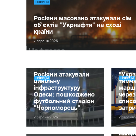
НОВИНИ
Росіяни масовано атакували сім
об'єктів "Укрнафти" на сході
країни
7 серпня 2026
Росіяни атакували
"Укрз
НОВИНИ
НОВИНИ
цивільну
тимча
інфраструктуру
маршр
Одеси: пошкоджено
через
футбольний стадіон
списо
"Чорноморець"
затр
7 серпня 2026
7 серпня 
Амер