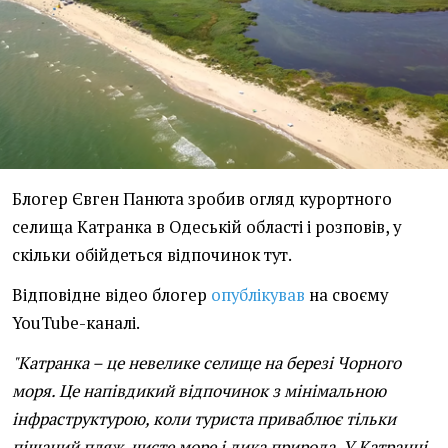
Блогер Євген Панюта зробив огляд курортного
селища Катранка в Одеській області і розповів, у
скільки обійдеться відпочинок тут.
Відповідне відео блогер
опублікував
на своєму
YouTube-каналі.
"Катранка – це невелике селище на березі Чорного
моря. Це напівдикий відпочинок з мінімальною
інфраструктурою, коли туриста приваблює тільки
піщаний пляж, чисте море і дика природа. У Катранці