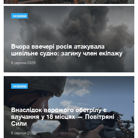
НОВИНИ
Вчора ввечері росія атакувала
цивільне судно: загину член екіпажу
6 серпня 2026
НОВИНИ
Внаслідок ворожого обстрілу є
влучання у 18 місцях — Повітряні
Сили
6 серпня 2026