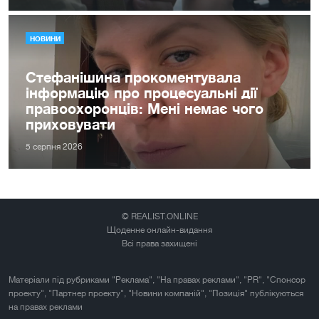
НОВИНИ
Стефанішина прокоментувала
інформацію про процесуальні дії
правоохоронців: Мені немає чого
приховувати
5 серпня 2026
© REALIST.ONLINE
Щоденне онлайн-видання
Всі права захищені
Матеріали під рубриками "Реклама", "На правах реклами", "PR", "Спонсор
проекту", "Партнер проекту", "Новини компаній", "Позиція" публікуються
на правах реклами