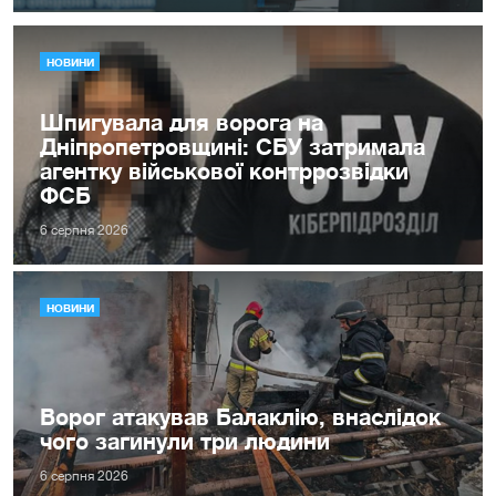
НОВИНИ
Шпигувала для ворога на
Дніпропетровщині: СБУ затримала
агентку військової контррозвідки
ФСБ
6 серпня 2026
НОВИНИ
Ворог атакував Балаклію, внаслідок
чого загинули три людини
6 серпня 2026