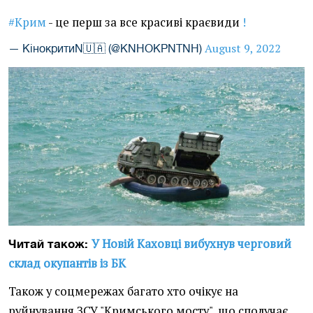
#Крим
- це перш за все красиві краєвиди
!
August 9, 2022
— КінокритиN🇺🇦 (@KNHOKPNTNH)
У Новій Каховці вибухнув черговий
Читай також:
склад окупантів із БК
Також у соцмережах багато хто очікує на
руйнування ЗСУ "Кримського мосту", що сполучає