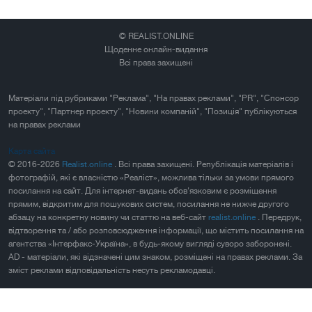
© REALIST.ONLINE
Щоденне онлайн-видання
Всі права захищені
Матеріали під рубриками "Реклама", "На правах реклами", "PR", "Спонсор
проекту", "Партнер проекту", "Новини компаній", "Позиція" публікуються
на правах реклами
Карта сайта
© 2016-2026
Realist.online
. Всі права захищені. Републікація матеріалів і
фотографій, які є власністю «Реаліст», можлива тільки за умови прямого
посилання на сайт. Для інтернет-видань обов'язковим є розміщення
прямим, відкритим для пошукових систем, посилання не нижче другого
абзацу на конкретну новину чи статтю на веб-сайт
realist.online
. Передрук,
відтворення та / або розповсюдження інформації, що містить посилання на
агентства «Інтерфакс-Україна», в будь-якому вигляді суворо заборонені.
AD - матеріали, які відзначені цим знаком, розміщені на правах реклами. За
зміст реклами відповідальність несуть рекламодавці.