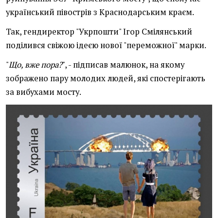
український півострів з Краснодарським краєм.
Так, гендиректор "Укрпошти" Ігор Смілянський
поділився свіжою ідеєю нової "переможної" марки.
"
Що, вже пора?
", - підписав малюнок, на якому
зображено пару молодих людей, які спостерігають
за вибухами мосту.