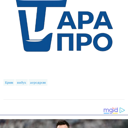
Крим
вибух
аеродром