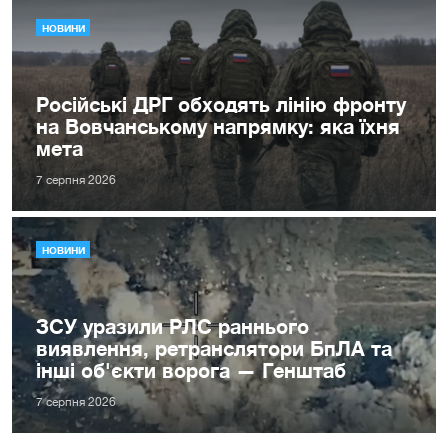
НОВИНИ
Російські ДРГ обходять лінію фронту
на Вовчанському напрямку: яка їхня
мета
7 серпня 2026
НОВИНИ
ЗСУ уразили РЛС раннього
виявлення, ретранслятори БпЛА та
інші об'єкти ворога — Генштаб
7 серпня 2026