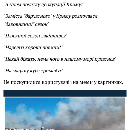
"
З Днем початку деокупації Криму!
"
"
Замість "бархатного" у Криму розпочався
"бавовняний" сезон
"
"
Пляжний сезон закінчився
"
"
Нарешті хороші новини!
"
"
Нехай біжать, нема чого в нашому морі купатися
"
"
На мацкву курс тримайте
"
Не поскупилися користувачі і на меми у картинках.