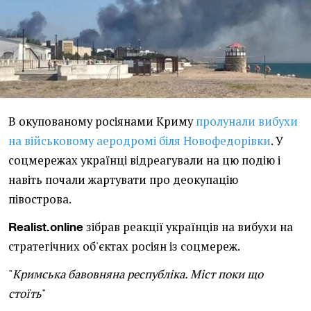
В окупованому росіянами Криму
пролунали вибухи
на військовому аеродромі біля Новофедорівки
. У
соцмережах українці відреагували на цю подію і
навіть почали жартувати про деокупацію
півострова.
зібрав реакції українців на вибухи на
Realist.online
стратегічних об'єктах росіян із соцмереж.
"
Кримська бавовняна республіка. Міст поки що
стоїть
"