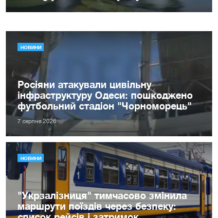
НОВИНИ
Росіяни атакували цивільну
інфраструктуру Одеси: пошкоджено
футбольний стадіон "Чорноморець"
7 серпня 2026
НОВИНИ
"Укрзалізниця" тимчасово змінила
маршрути поїздів через безпеку:
список рейсів і затримок