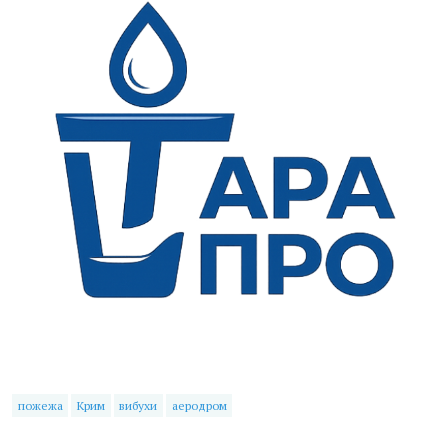
пожежа
Крим
вибухи
аеродром