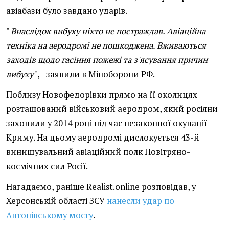
авіабази було завдано ударів.
"
Внаслідок вибуху ніхто не постраждав. Авіаційна
техніка на аеродромі не пошкоджена. Вживаються
заходів щодо гасіння пожежі та з'ясування причин
вибуху
", - заявили в Міноборони РФ.
Поблизу Новофедорівки прямо на її околицях
розташований військовий аеродром, який росіяни
захопили у 2014 році під час незаконної окупації
Криму. На цьому аеродромі дислокується 43-й
винищувальний авіаційний полк Повітряно-
космічних сил Росії.
Нагадаємо, раніше Realist.online розповідав, у
Херсонській області ЗСУ
нанесли удар по
Антонівському мосту
.