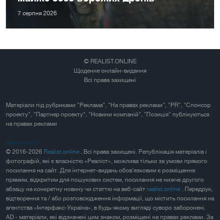
7 серпня 2026
© REALIST.ONLINE
Щоденне онлайн-видання
Всі права захищені
Матеріали під рубриками "Реклама", "На правах реклами", "PR", "Спонсор
проекту", "Партнер проекту", "Новини компаній", "Позиція" публікуються
на правах реклами
Карта сайта
© 2016-2026
Realist.online
. Всі права захищені. Републікація матеріалів і
фотографій, які є власністю «Реаліст», можлива тільки за умови прямого
посилання на сайт. Для інтернет-видань обов'язковим є розміщення
прямим, відкритим для пошукових систем, посилання не нижче другого
абзацу на конкретну новину чи статтю на веб-сайт
realist.online
. Передрук,
відтворення та / або розповсюдження інформації, що містить посилання на
агентства «Інтерфакс-Україна», в будь-якому вигляді суворо заборонені.
AD - матеріали, які відзначені цим знаком, розміщені на правах реклами. За