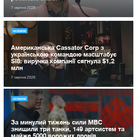
7 серпня 2026
НОВИНИ
Американська Cassator Corp з
українською командою масштабує
SI8: виручка компанії сягнула $1,2
млн
7 серпня 2026
НОВИНИ
За минулий тижень сили МВС
знищили три танки, 149 артсистем та
майже 5000 ворожих дронів