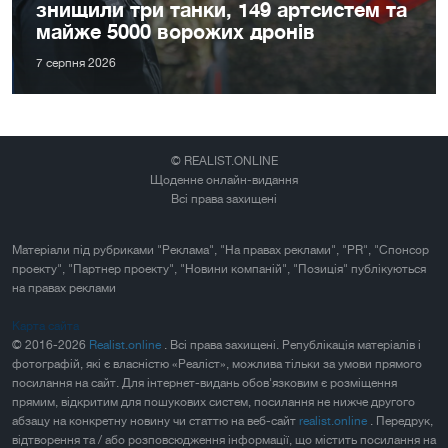
знищили три танки, 149 артсистем та
майже 5000 ворожих дронів
7 серпня 2026
© REALIST.ONLINE
Щоденне онлайн-видання
Всі права захищені
Матеріали під рубриками "Реклама", "На правах реклами", "PR", "Спонсор
проекту", "Партнер проекту", "Новини компаній", "Позиція" публікуються
на правах реклами
Карта сайта
© 2016-2026
Realist.online
. Всі права захищені. Републікація матеріалів і
фотографій, які є власністю «Реаліст», можлива тільки за умови прямого
посилання на сайт. Для інтернет-видань обов'язковим є розміщення
прямим, відкритим для пошукових систем, посилання не нижче другого
абзацу на конкретну новину чи статтю на веб-сайт
realist.online
. Передрук,
відтворення та / або розповсюдження інформації, що містить посилання на