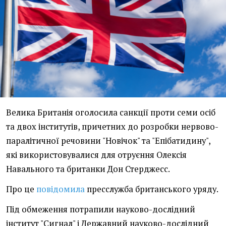
Велика Британія оголосила санкції проти семи осіб
та двох інститутів, причетних до розробки нервово-
паралітичної речовини "Новічок" та "Епібатидину",
які використовувалися для отруєння Олексія
Навального та британки Дон Стерджесс.
Про це
повідомила
пресслужба британського уряду.
Під обмеження потрапили науково-дослідний
інститут "Сигнал" і Державний науково-дослідний