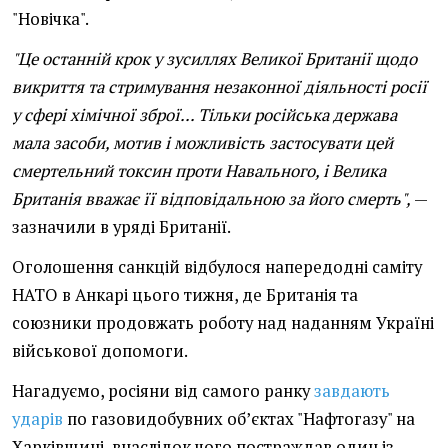
"Новічка".
"Це останній крок у зусиллях Великої Британії щодо
викриття та стримування незаконної діяльності росії
у сфері хімічної зброї... Тільки російська держава
мала засоби, мотив і можливість застосувати цей
смертельний токсин проти Навального, і Велика
Британія вважає її відповідальною за його смерть",
—
зазначили в уряді Британії.
Оголошення санкцій відбулося напередодні саміту
НАТО в Анкарі цього тижня, де Британія та
союзники продовжать роботу над наданням Україні
військової допомоги.
Нагадуємо, росіяни від самого ранку
завдають
ударів
по газовидобувних об’єктах "Нафтогазу" на
Харківщині, внаслідок чого постраждав один із