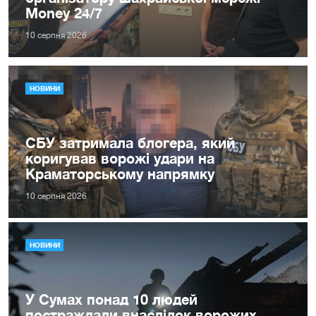
Money 24/7
10 серпня 2026
НОВИНИ
СБУ затримала блогера, який
коригував ворожі удари на
Краматорському напрямку
10 серпня 2026
НОВИНИ
У Сумах понад 10 людей
постраждали внаслідок ворожих