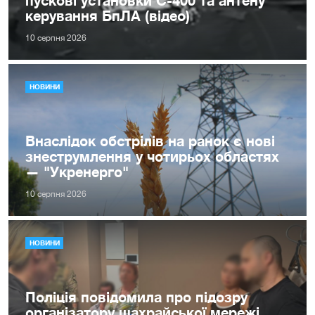
пускові установки С-400 та антену
керування БпЛА (відео)
10 серпня 2026
НОВИНИ
Внаслідок обстрілів на ранок є нові
знеструмлення у чотирьох областях
— "Укренерго"
10 серпня 2026
НОВИНИ
Поліція повідомила про підозру
організатору шахрайської мережі