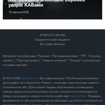
ударів КАБами
10 серпня 2026
© REALIST.ONLINE
Щоденне онлайн-видання
Всі права захищені
Матеріали під рубриками "Реклама", "На правах реклами", "PR", "Спонсор
проекту", "Партнер проекту", "Новини компаній", "Позиція" публікуються
на правах реклами
Карта сайта
© 2016-2026
Realist.online
. Всі права захищені. Републікація матеріалів і
фотографій, які є власністю «Реаліст», можлива тільки за умови прямого
посилання на сайт. Для інтернет-видань обов'язковим є розміщення
прямим, відкритим для пошукових систем, посилання не нижче другого
абзацу на конкретну новину чи статтю на веб-сайт
realist.online
. Передрук,
відтворення та / або розповсюдження інформації, що містить посилання на