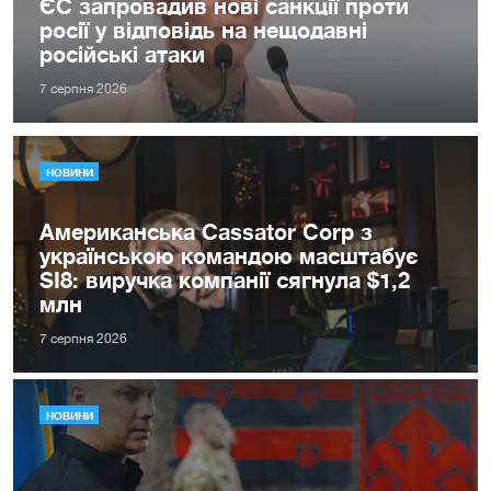
ЄС запровадив нові санкції проти
росії у відповідь на нещодавні
російські атаки
7 серпня 2026
НОВИНИ
Американська Cassator Corp з
українською командою масштабує
SI8: виручка компанії сягнула $1,2
млн
7 серпня 2026
НОВИНИ