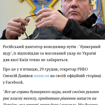
Російський диктатор володимир путін - "бункерний
щур", із відповіддю за масований удар по Україні
для якої Київ точно не забариться.
Про це у п'ятницю, 29 грудня, секретар РНБО
Олексій Данілов
написав
на своїй офіційній сторінці
у Facebook.
"
Все це справа бункерного щура, який своїми руками
риє власну могилу, прийнявши рішення напасти на
Україну, яка врешті-решт його і поховає. Ми будемо