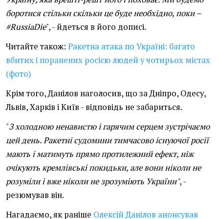
боротися стільки скільки це буде необхідно, поки –
#RussiaDie
", - йдеться в його дописі.
Читайте також:
Ракетна атака по Україні: багато
вбитих і поранених росією людей у чотирьох містах
(фото)
Крім того, Данілов наголосив, що за Дніпро, Одесу,
Львів, Харків і Київ - відповідь не забариться.
"
З холодною ненавистю і гарячим серцем зустрічаємо
цей день. Ракетні судомини тимчасово існуючої росії
мають і матимуть прямо протилежний ефект, ніж
очікують кремлівські покидьки, але вони ніколи не
розуміли і вже ніколи не зрозуміють України"
, -
резюмував він.
Нагадаємо, як раніше
Олексій Данілов анонсував