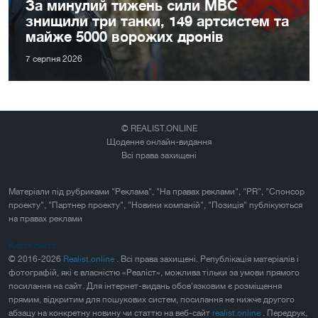
За минулий тижень сили МВС
знищили три танки, 149 артсистем та
майже 5000 ворожих дронів
7 серпня 2026
© REALIST.ONLINE
Щоденне онлайн-видання
Всі права захищені
Матеріали під рубриками "Реклама", "На правах реклами", "PR", "Спонсор
проекту", "Партнер проекту", "Новини компаній", "Позиція" публікуються
на правах реклами
Карта сайта
© 2016-2026
Realist.online
. Всі права захищені. Републікація матеріалів і
фотографій, які є власністю «Реаліст», можлива тільки за умови прямого
посилання на сайт. Для інтернет-видань обов'язковим є розміщення
прямим, відкритим для пошукових систем, посилання не нижче другого
абзацу на конкретну новину чи статтю на веб-сайт
realist.online
. Передрук,