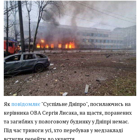
Як
повідомляє
"Суспільне Дніпро", посилаючись на
керівника ОВА Сергія Лисака, на щастя, поранених
та загиблих у пологовому будинку у Дніпрі немає.
Під час тривоги усі, хто перебував у медзакладі
встигли перейти до укриття.