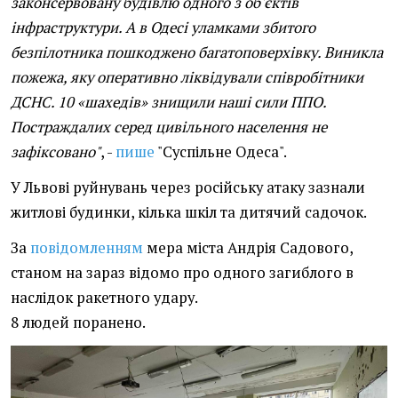
законсервовану будівлю одного з об'єктів
інфраструктури. А в Одесі уламками збитого
безпілотника пошкоджено багатоповерхівку. Виникла
пожежа, яку оперативно ліквідували співробітники
ДСНС. 10 «шахедів» знищили наші сили ППО.
Постраждалих серед цивільного населення не
зафіксовано"
, -
пише
"Суспільне Одеса".
У Львові руйнувань через російську атаку зазнали
житлові будинки, кілька шкіл та дитячий садочок.
За
повідомленням
мера міста Андрія Садового,
станом на зараз відомо про одного загиблого в
наслідок ракетного удару.
8 людей поранено.