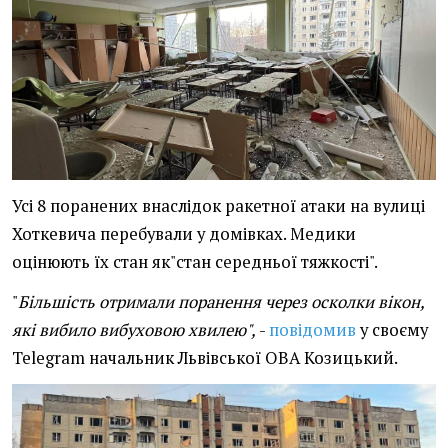
Усі 8 поранених внаслідок ракетної атаки на вулиці
Хоткевича перебували у домівках. Медики
оцінюють їх стан як"стан середньої тяжкості".
"
Більшість отримали поранення через осколки вікон,
які вибило вибуховою хвилею",
-
повідомив
у своєму
Telegram начальник Львівської ОВА Козицький.