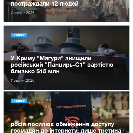
постраждали 12 людей
7 серпня 2026
НОВИНИ
У Криму "Маґури" знищили
російський "Панцирь-С1" вартістю
близько $15 млн
7 серпня 2026
НОВИНИ
росія посилює обмеження доступу
громадян до інтернету: лише третина