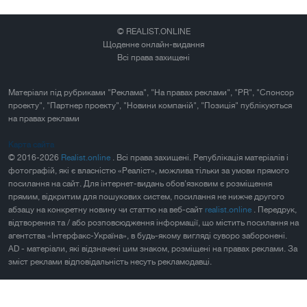
© REALIST.ONLINE
Щоденне онлайн-видання
Всі права захищені
Матеріали під рубриками "Реклама", "На правах реклами", "PR", "Спонсор
проекту", "Партнер проекту", "Новини компаній", "Позиція" публікуються
на правах реклами
Карта сайта
© 2016-2026
Realist.online
. Всі права захищені. Републікація матеріалів і
фотографій, які є власністю «Реаліст», можлива тільки за умови прямого
посилання на сайт. Для інтернет-видань обов'язковим є розміщення
прямим, відкритим для пошукових систем, посилання не нижче другого
абзацу на конкретну новину чи статтю на веб-сайт
realist.online
. Передрук,
відтворення та / або розповсюдження інформації, що містить посилання на
агентства «Інтерфакс-Україна», в будь-якому вигляді суворо заборонені.
AD - матеріали, які відзначені цим знаком, розміщені на правах реклами. За
зміст реклами відповідальність несуть рекламодавці.