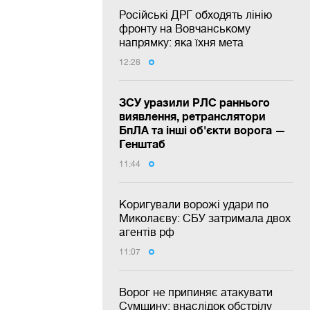
Російські ДРГ обходять лінію
фронту на Вовчанському
напрямку: яка їхня мета
12:28
ЗСУ уразили РЛС раннього
виявлення, ретранслятори
БпЛА та інші об'єкти ворога —
Генштаб
11:44
Коригували ворожі удари по
Миколаєву: СБУ затримала двох
агентів рф
11:07
Ворог не припиняє атакувати
Сумщину: внаслідок обстрілу