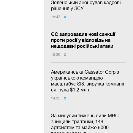
Зеленський анонсував кадрові
рішення у ЗСУ
15:42
ЄС запровадив нові санкції
проти росії у відповідь на
нещодавні російські атаки
15:26
Американська Cassator Corp з
українською командою
масштабує SI8: виручка компанії
сягнула $1,2 млн
14:35
За минулий тижень сили МВС
знищили три танки, 149
артсистем та майже 5000