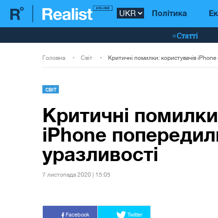
Політика
Ек
Статті
Головна
Світ
СВІТ
Критичні помилки
iPhone попередил
уразливості
7 листопада 2020 | 15:05
Facebook
Twitter