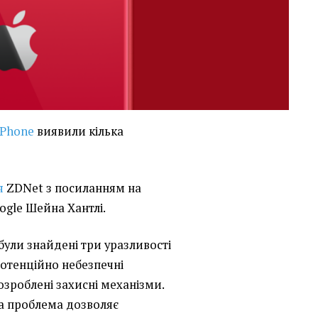
iPhone
виявили кілька
я
ZDNet з посиланням на
ogle Шейна Хантлі.
 були знайдені три уразливості
 потенційно небезпечні
озроблені захисні механізми.
а проблема дозволяє