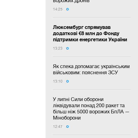
ворожих дронів
14:25
Люксембург спрямував
додаткові €8 млн до Фонду
підтримки енергетики України
13:23
Як спека допомагає українським
військовим: пояснення ЗСУ
13:10
У липні Сили оборони
ліквідували понад 200 ракет та
більш ніж 5000 ворожих БпЛА —
Міноборони
12:47