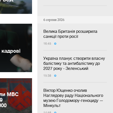
6 серпня 2026
Велика Британія розширила
санкції проти росії
16:45
 кадрові
Україна планує створити власну
балістику та антибалістику до
2027 року - Зеленський
15:38
Віктор Ющенко очолив
или МВС
Наглядову раду Національного
9
музею Голодомору-геноциду —
000
Мінкульт
14:58