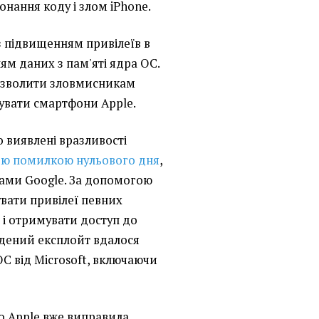
нання коду і злом iPhone.
з підвищенням привілеїв в
ням даних з пам'яті ядра ОС.
дозволити зловмисникам
кувати смартфони Apple.
 виявлені вразливості
ю помилкою нульового дня
,
ами Google. За допомогою
вати привілеї певних
 і отримувати доступ до
йдений експлойт вдалося
ОС від Microsoft, включаючи
о Apple вже виправила