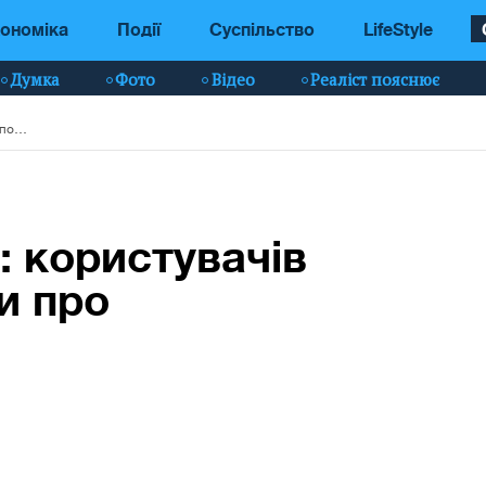
ономіка
Події
Суспільство
LifeStyle
Думка
Фото
Відео
Реаліст пояснює
Критичні помилки: користувачів iPhone попередили про уразливості
: користувачів
и про