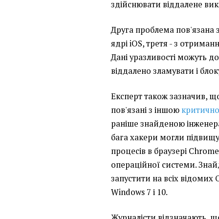
здійснювати віддалене вико
Друга проблема пов'язана 
ядрі iOS, третя - з отриман
Дані уразливості можуть 
віддалено зламувати і бло
Експерт також зазначив, що
пов'язані з іншою
критично
раніше знайденою інженер
бага хакери могли підвищу
процесів в браузері Chrome
операційної системи. Зна
запустити на всіх відомих 
Windows 7 і 10.
Журналісти відзначають, щ