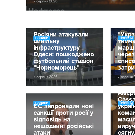
7 серпня 2026
Росіяни атакували
"Укрз
НОВИНИ
НОВИНИ
цивільну
тимча
інфраструктуру
маршр
Одеси: пошкоджено
через
футбольний стадіон
списо
"Чорноморець"
затр
7 серпня 2026
7 серпня 
Амер
Cassa
НОВИНИ
НОВИНИ
ЄС запровадив нові
украї
санкції проти росії у
кома
відповідь на
масшт
нещодавні російські
вируч
атаки
сягну