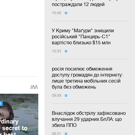
постраждали 12 людей
10:49
У Криму "Маґури" знищили
російський "Панцирь-С1"
вартістю близько $15 млн
10:33
росія посилює обмеження
доступу громадян до інтернету:
лише третина мобільних сесій
була без обмежень
09:59
Внаслідок обстрілу зафіксовано
влучання 29 ударних БпЛА: що
збила ППО
09:31