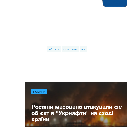
iPhone
помилки
ios
НОВИНИ
Росіяни масовано атакували сім
об'єктів "Укрнафти" на сході
країни