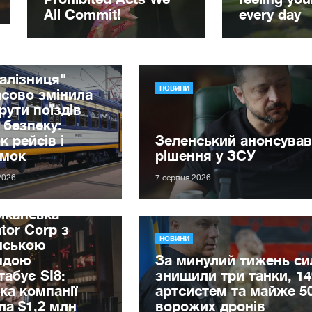
алізниця"
НОВИНИ
сово змінила
ути поїздів
 безпеку:
к рейсів і
Зеленський анонсував
имок
рішення у ЗСУ
2026
7 серпня 2026
иканська
tor Corp з
НОВИНИ
нською
ндою
За минулий тижень с
абує SI8:
знищили три танки, 14
ка компанії
артсистем та майже 5
ла $1,2 млн
ворожих дронів