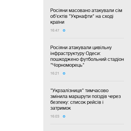
Росіяни масовано атакували сім
об'єктів "Укрнафти" на сході
країни
16:47
Росіяни атакували цивільну
інфраструктуру Одеси:
пошкоджено футбольний стадіон
"Чорноморець"
16:21
"Укрзалізниця" тимчасово
змінила маршрути поїздів через
безпеку: список рейсів і
затримок
16:03