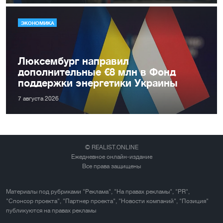
ЭКОНОМИКА
Люксембург направил
дополнительные €8 млн в Фонд
поддержки энергетики Украины
7 августа 2026
© REALIST.ONLINE
Ежедневное онлайн-издание
Все права защищены
Материалы под рубриками "Реклама", "На правах рекламы", "PR",
"Спонсор проекта", "Партнер проекта", "Новости компаний", "Позиция"
публикуются на правах рекламы