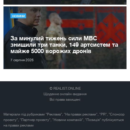
НОВИНИ
За минулий тижень сили МВС
знищили три танки, 149 артсистем та
майже 5000 ворожих дронів
7 серпня 2026
© REALIST.ONLINE
Щоденне онлайн-видання
Всі права захищені
Матеріали під рубриками "Реклама", "На правах реклами", "PR", "Спонсор
проекту", "Партнер проекту", "Новини компаній", "Позиція" публікуються
на правах реклами