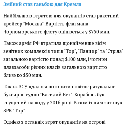
Зміїний став ганьбою для Кремля
Найбільшою втратою для окупантів став ракетний
крейсер "Москва". Вартість флагмана
Чорноморського флоту оцінюється у $750 млн.
Також армія РФ втратила щонайменше вісім
зенітних комплексів типів "Тор", "Панцир" та "Стріла"
загальною вартістю понад $100 млн, і чотири
плавзасоби різних класів загальною вартістю
близько $50 млн.
Також ЗСУ вдалося потопити новітнє рятувальне
буксирне судно "Василий Бех". Корабель був
спущений на воду у 2016 році. Разом із ним затонув
ЗРК "Тор".
Однією з останніх втрат окупантів на острові