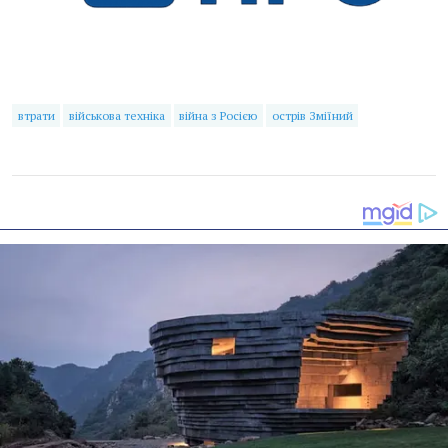
втрати
військова техніка
війна з Росією
острів Зміїний