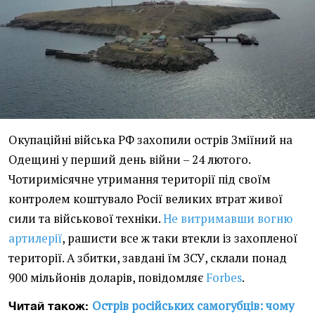
Окупаційні війська РФ захопили острів Зміїний на
Одещині у перший день війни – 24 лютого.
Чотиримісячне утримання території під своїм
контролем коштувало Росії великих втрат живої
сили та військової техніки.
Не витримавши вогню
артилерії
, рашисти все ж таки втекли із захопленої
території. А збитки, завдані їм ЗСУ, склали понад
900 мільйонів доларів, повідомляє
Forbes
.
Острів російських самогубців: чому
Читай також: