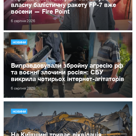
власну балістичну ракету FP-7 вже
восени — Fire Point
6 серпня 2026
НОВИНИ
Виправдовували збройну агресію рф
та воєнні злочини росіян: СБУ
викрила чотирьох інтернет-агітаторів
6 серпня 2026
НОВИНИ
На Київщині триває ліквідація