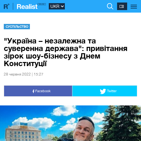
СУСПІЛЬСТВО
"Україна – незалежна та
суверенна держава": привітання
зірок шоу-бізнесу з Днем
Конституції
28 червня 2022 | 15:27
Facebook
Twitter