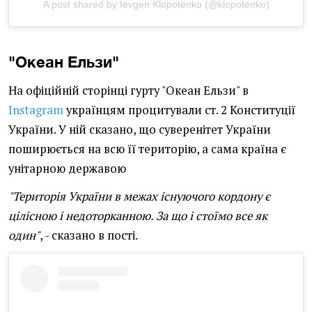
A post shared by Ievgen Klopotenko (@klopotenko)
"Океан Ельзи"
На офіційній сторінці гурту "Океан Ельзи" в
Instagram
українцям процитували ст. 2 Конституції
України. У ній сказано, що суверенітет України
поширюється на всю її територію, а сама країна є
унітарною державою
"Територія України в межах існуючого кордону є
цілісною і недоторканною. За що і стоїмо все як
один"
, - сказано в пості.