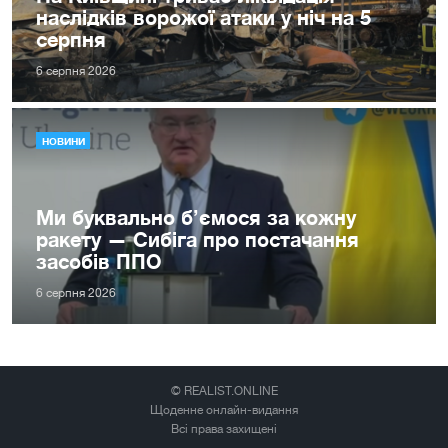
наслідків ворожої атаки у ніч на 5
серпня
6 серпня 2026
НОВИНИ
Ми буквально б’ємося за кожну
ракету — Сибіга про постачання
засобів ППО
6 серпня 2026
© REALIST.ONLINE
Щоденне онлайн-видання
Всі права захищені