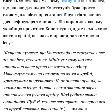
Євген Клопотенко. У своєму
Instagram
він зізнався,
що раніше для нього Конституція була просто
словом, але після прочитання її пунктів значення
для шеф-кухаря змінилося. Він порадив кожному
українцю прочитати Конституцію, адже неможливо
жити в країні, не знаючи правил, за якими вона
існує.
"Якщо ви думаєте, що Конституція не стосується вас,
то, повірте, стосується. Мінімум: тому що там
прописано ваше право на життя та свободу.
Максимум: тому що неможливо жити в країні,
критикувати чи розвивати її, не знаючи правил, за
якими вона існує. А наше з вами завдання зараз –
продовжувати рухати країну. Щоб робити армію
сильнішою. Щоб ті, хто нас захищають, повернулися
до крутої держави, яка гідна їх",
- закликав