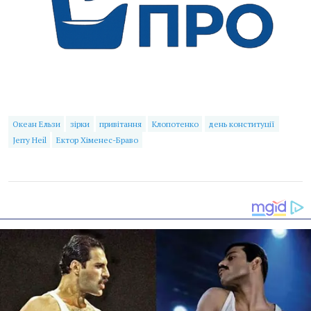
Океан Ельзи
зірки
привітання
Клопотенко
день конституції
Jerry Heil
Ектор Хіменес-Браво